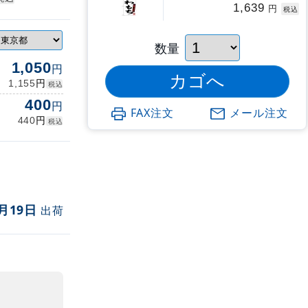
1,639
円
税込
数量
1,050
円
円
1,155
税込
400
円
FAX注文
メール注文
円
440
税込
月19日
出荷