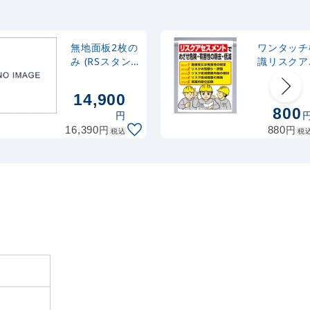
ナルのぼり
367
円
税抜
式 黒
403
円
税込
カゴへ
無地面板2枚の
ワンタッチ
み (RSスタン
識リスクア
ド1232LED用)
スメント
2,320
スタンド
円
税抜
(340-36A)
14,900
2,552
円
税込
カゴへ
800
円
円
円
16,390
880
税込
税