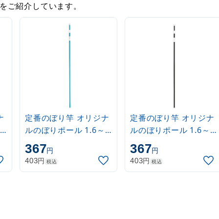
をご紹介しています。
ナ
定番のぼり竿 オリジナ
定番のぼり竿 オリジナ
ルのぼりポール 1.6～
ルのぼりポール 1.6～
3m 伸縮式 水色
3m 伸縮式 黒
367
367
円
円
(30537SBL)
(30537BLK)
円
円
403
403
税込
税込