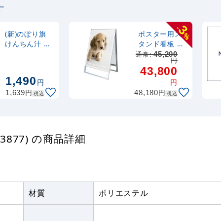
す
定番のぼり竿 オリジ
ポール 1.6～3m 伸縮
3
-
(30537BLK)
(新)のぼり旗
ポスター用ス
%
けんちん汁 岩
タンド看板 マ
手名物 (SNB-
グネジ B1 シ
通常:
45,200
注水型マルチのぼり
円
3878)
ルバー/ホワイ
43,800
20L
ト 両面
1,490
円
円
(PSSKMN-
円
円
1,639
48,180
B1RW)
税込
税込
3877) の商品詳細
材質
ポリエステル