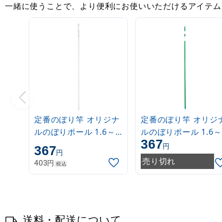
一緒に使うことで、より便利にお使いいただけるアイテム
定番のぼり竿 オリジナ
定番のぼり竿 オリジ
ルのぼりポール 1.6～
ルのぼりポール 1.6～
367
3m 伸縮式 白
3m 伸縮式 緑
円
367
円
(30537***)
(30537GRN)
売り切れ
円
403
税込
送料・配送について