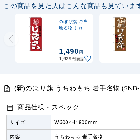
この商品を見た人はこんな商品も見ていま
のぼり旗 ご当
地名物 じゅん
さい 秋田郷土
料理 (SNB-
3875)
1,490
円
円
1,639
税込
(新)のぼり旗 うちわもち 岩手名物 (SNB-
商品仕様・スペック
サイズ
W600×H1800mm
内容
うちわもち 岩手名物