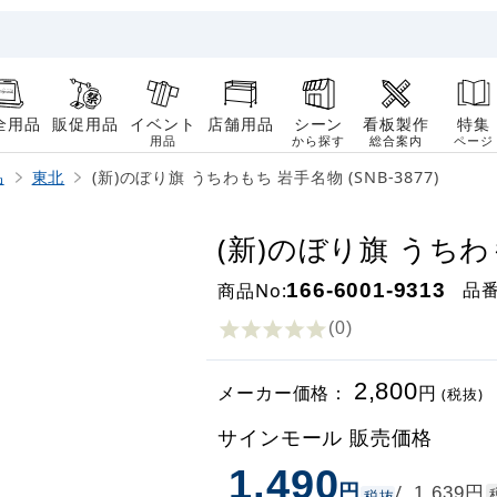
全用品
販促用品
イベント
店舗用品
シーン
看板製作
特集
用品
から探す
総合案内
ページ
品
東北
(新)のぼり旗 うちわもち 岩手名物 (SNB-3877)
(新)のぼり旗 うちわも
品
商品No:
166-6001-9313
(0
)
2,800
メーカー価格：
円
(税抜)
サインモール 販売価格
1,490
円
円
/
1,639
税抜