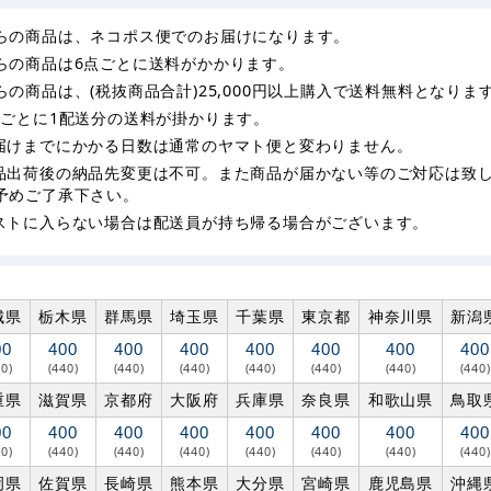
らの商品は、ネコポス便でのお届けになります。
らの商品は6点ごとに送料がかかります。
らの商品は、(税抜商品合計)25,000円以上購入で送料無料となりま
枚ごとに1配送分の送料が掛かります。
届けまでにかかる日数は通常のヤマト便と変わりません。
品出荷後の納品先変更は不可。また商品が届かない等のご対応は致
予めご了承下さい。
ストに入らない場合は配送員が持ち帰る場合がございます。
城県
栃木県
群馬県
埼玉県
千葉県
東京都
神奈川県
新潟
00
400
400
400
400
400
400
400
40)
(440)
(440)
(440)
(440)
(440)
(440)
(440)
重県
滋賀県
京都府
大阪府
兵庫県
奈良県
和歌山県
鳥取
00
400
400
400
400
400
400
400
40)
(440)
(440)
(440)
(440)
(440)
(440)
(440)
岡県
佐賀県
長崎県
熊本県
大分県
宮崎県
鹿児島県
沖縄