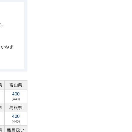
す。
しかねま
県
富山県
400
(440)
県
島根県
400
(440)
県
離島扱い