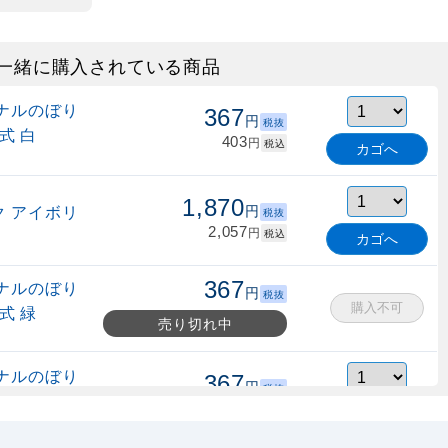
一緒に購入されている商品
ナルのぼり
367
円
税抜
式 白
403
円
税込
カゴへ
1,870
 アイボリ
円
税抜
2,057
円
税込
カゴへ
367
ナルのぼり
円
税抜
購入不可
式 緑
売り切れ中
ナルのぼり
367
円
税抜
縮式 水色
403
円
税込
カゴへ