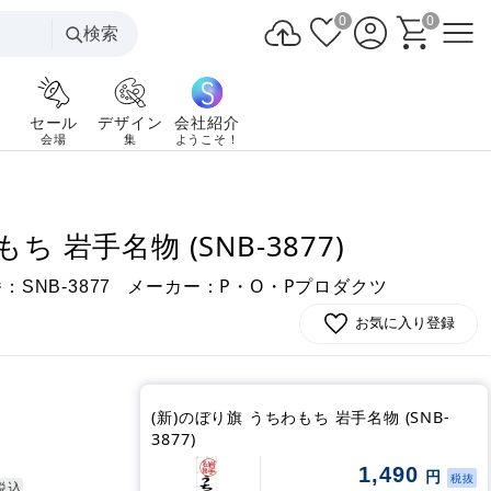
0
0
検索
セール
デザイン
会社紹介
会場
集
ようこそ！
ち 岩手名物 (SNB-3877)
番：
メーカー：P・O・Pプロダクツ
SNB-3877
お気に入り登録
(新)のぼり旗 うちわもち 岩手名物 (SNB-
3877)
1,490
円
税抜
税込