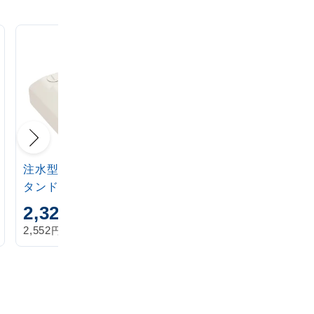
注水型マルチのぼりス
定番注水のぼりタンク
タンド 20L
アイボリー
2,320
1,870
円
円
円
円
2,552
2,057
税込
税込