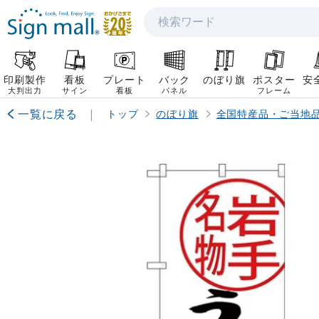
検索
印刷製作
看板
プレート
バック
のぼり旗
ポスター
安
大判出力
サイン
看板
パネル
フレーム
一覧に戻る
|
トップ
のぼり旗
全国特産品・ご当地