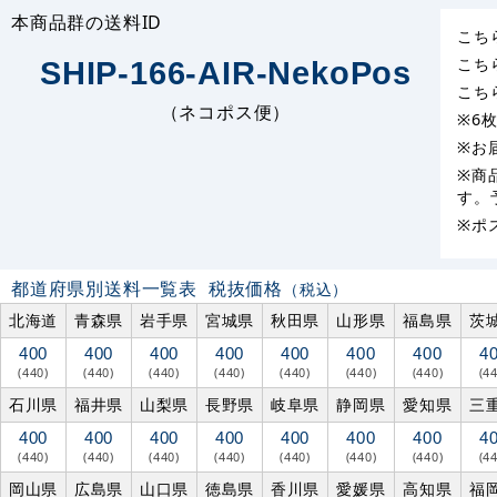
本商品群の送料ID
こち
こち
SHIP-166-AIR-NekoPos
こち
（ネコポス便）
※6
※お
※商
す。
※ポ
都道府県別送料一覧表
税抜価格
（税込）
北海道
青森県
岩手県
宮城県
秋田県
山形県
福島県
茨
400
400
400
400
400
400
400
4
(440)
(440)
(440)
(440)
(440)
(440)
(440)
(4
石川県
福井県
山梨県
長野県
岐阜県
静岡県
愛知県
三
400
400
400
400
400
400
400
4
(440)
(440)
(440)
(440)
(440)
(440)
(440)
(4
岡山県
広島県
山口県
徳島県
香川県
愛媛県
高知県
福