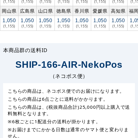
(1,155)
(1,155)
(1,155)
(1,155)
(1,155)
(1,155)
(1,155)
(1,1
岡山県
広島県
山口県
徳島県
香川県
愛媛県
高知県
福
1,050
1,050
1,050
1,050
1,050
1,050
1,050
1,0
(1,155)
(1,155)
(1,155)
(1,155)
(1,155)
(1,155)
(1,155)
(1,1
本商品群の送料ID
SHIP-166-AIR-NekoPos
（ネコポス便）
こちらの商品は、ネコポス便でのお届けになります。
こちらの商品は6点ごとに送料がかかります。
こちらの商品は、(税抜商品合計)25,000円以上購入で送
料無料となります。
※6枚ごとに1配送分の送料が掛かります。
※お届けまでにかかる日数は通常のヤマト便と変わりま
せん。