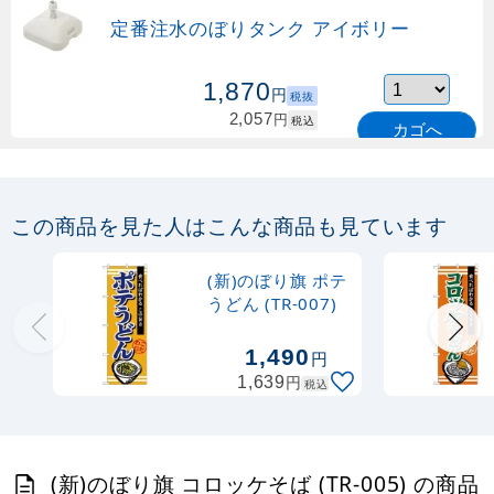
定番注水のぼりタンク アイボリー
1,870
円
税抜
2,057
円
税込
カゴへ
定番のぼり竿 オリジナルのぼりポール
1.6～3m 伸縮式 緑 (30537GRN)
この商品を見た人はこんな商品も見ています
367
円
税抜
購入不可
(新)のぼり旗 ポテ
売り切れ中
うどん (TR-007)
定番のぼり竿 オリジナルのぼりポール
1,490
円
1.6～3m 伸縮式 水色 (30537SBL)
円
1,639
税込
367
円
税抜
403
円
税込
カゴへ
(新)のぼり旗 コロッケそば (TR-005) の商品