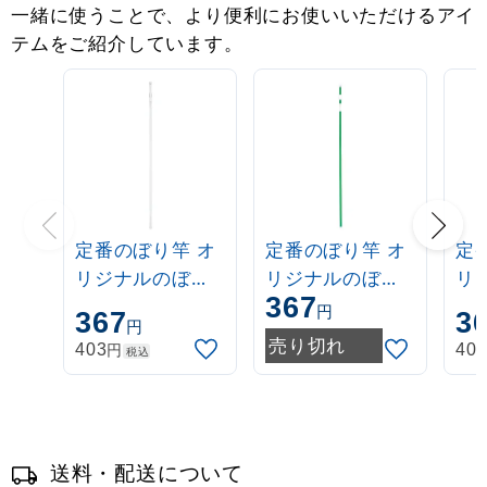
一緒に使うことで、より便利にお使いいただけるアイ
テムをご紹介しています。
定番のぼり竿 オ
定番のぼり竿 オ
定
リジナルのぼり
リジナルのぼり
リ
367
ポール 1.6～3m
ポール 1.6～3m
ポー
円
367
3
円
伸縮式 白
伸縮式 緑
伸
売り切れ
円
403
40
税込
(30537***)
(30537GRN)
(3
送料・配送について