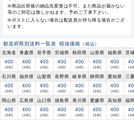
※商品出荷後の納品先変更は不可。また商品が届かない
等のご対応は致しかねます。予めご了承下さい。
※ポストに入らない場合は配送員が持ち帰る場合がござ
います。
都道府県別送料一覧表
税抜価格
（税込）
北海道
青森県
岩手県
宮城県
秋田県
山形県
福島県
茨
400
400
400
400
400
400
400
40
(440)
(440)
(440)
(440)
(440)
(440)
(440)
(44
石川県
福井県
山梨県
長野県
岐阜県
静岡県
愛知県
三
400
400
400
400
400
400
400
40
(440)
(440)
(440)
(440)
(440)
(440)
(440)
(44
岡山県
広島県
山口県
徳島県
香川県
愛媛県
高知県
福
400
400
400
400
400
400
400
40
(440)
(440)
(440)
(440)
(440)
(440)
(440)
(44