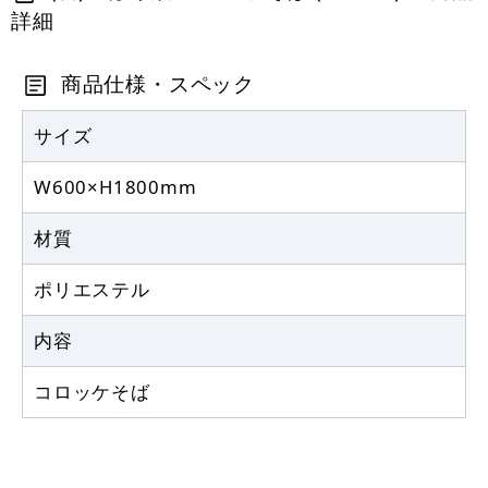
詳細
定番のぼり竿 オリジナルのぼりポール
1.6～3m 伸縮式 黒 (30537BLK)
商品仕様・スペック
367
円
税抜
403
円
サイズ
税込
カゴへ
W600×H1800mm
注水型マルチのぼりスタンド 20L
材質
2,320
円
税抜
ポリエステル
2,552
円
税込
カゴへ
内容
コロッケそば