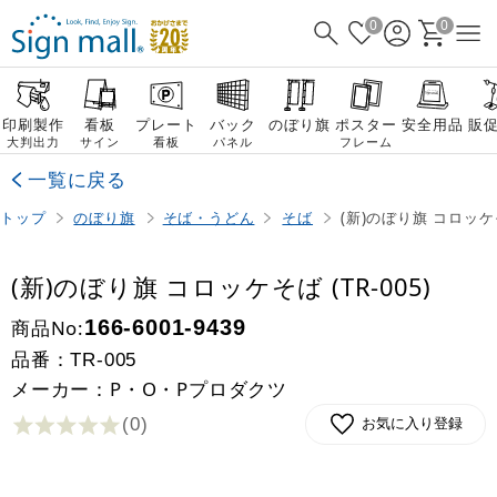
0
0
印刷製作
看板
プレート
バック
のぼり旗
ポスター
安全用品
販
大判出力
サイン
看板
パネル
フレーム
一覧に戻る
トップ
のぼり旗
そば・うどん
そば
(新)のぼり旗 コロッケそば
(新)のぼり旗 コロッケそば (TR-005)
商品No:
166-6001-9439
品番：
TR-005
メーカー：P・O・Pプロダクツ
(0
)
お気に入り登録