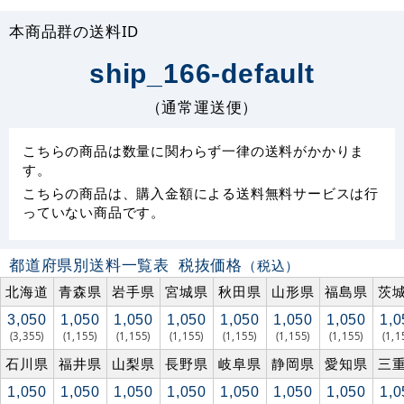
本商品群の送料ID
ship_166-default
（通常運送便）
こちらの商品は数量に関わらず一律の送料がかかりま
す。
こちらの商品は、購入金額による送料無料サービスは行
っていない商品です。
都道府県別送料一覧表
税抜価格
（税込）
北海道
青森県
岩手県
宮城県
秋田県
山形県
福島県
茨
3,050
1,050
1,050
1,050
1,050
1,050
1,050
1,0
(3,355)
(1,155)
(1,155)
(1,155)
(1,155)
(1,155)
(1,155)
(1,1
石川県
福井県
山梨県
長野県
岐阜県
静岡県
愛知県
三
1,050
1,050
1,050
1,050
1,050
1,050
1,050
1,0