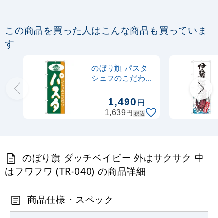
403
円
税込
カゴへ
この商品を買った人はこんな商品も買っていま
定番のぼり竿 オリジナルのぼりポール
す
1.6～3m 伸縮式 黒 (30537BLK)
のぼり旗 パスタ
367
円
税抜
シェフのこだわり
403
円
税込
(H-185)
カゴへ
1,490
円
円
1,639
税込
注水型マルチのぼりスタンド 20L
2,320
円
税抜
のぼり旗 ダッチベイビー 外はサクサク 中
2,552
円
税込
カゴへ
はフワフワ (TR-040) の商品詳細
商品仕様・スペック