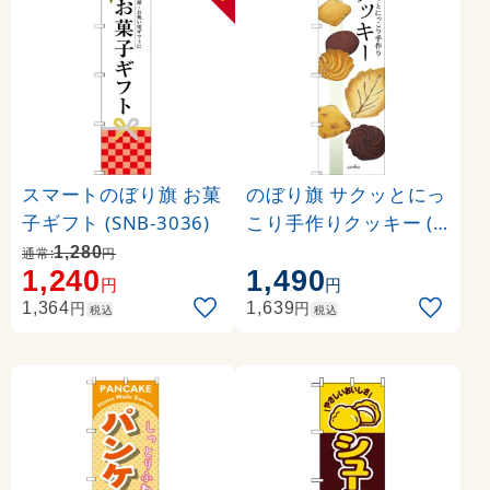
スマートのぼり旗 お菓
のぼり旗 サクッとにっ
子ギフト (SNB-3036)
こり手作りクッキー (S
NB-2840)
1,280
通常:
円
1,240
1,490
円
円
円
円
1,364
1,639
税込
税込