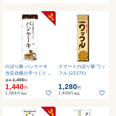
3
-
%
のぼり旗 パンケーキ
スマートのぼり旗 ワッ
当店自慢の手づくり イ
フル (22275)
ラスト (SNB-3080)
1,490
通常:
円
1,440
1,280
円
円
円
円
1,584
1,408
税込
税込
3
-
%