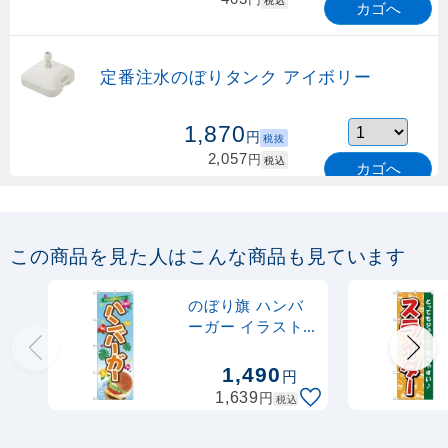
カゴへ
定番注水のぼりタンク アイボリー
1,870
円
税抜
2,057
円
税込
カゴへ
定番のぼり竿 オリジナルのぼりポール
1.6～3m 伸縮式 緑 (30537GRN)
この商品を見た人はこんな商品も見ています
367
円
税抜
購入不可
のぼり旗 ハンバ
売り切れ中
ーガー イラスト
(TR-029)
定番のぼり竿 オリジナルのぼりポール
1,490
円
1.6～3m 伸縮式 水色 (30537SBL)
円
1,639
税込
367
円
税抜