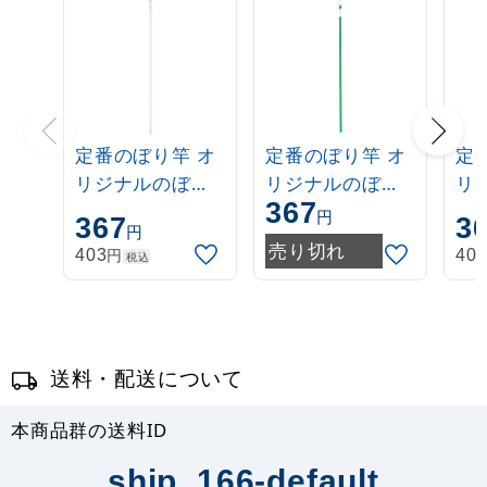
定番のぼり竿 オ
定番のぼり竿 オ
定
リジナルのぼり
リジナルのぼり
リ
367
ポール 1.6～3m
ポール 1.6～3m
ポー
円
367
3
円
伸縮式 白
伸縮式 緑
伸
売り切れ
円
403
40
税込
(30537***)
(30537GRN)
(3
送料・配送について
本商品群の送料ID
ship_166-default