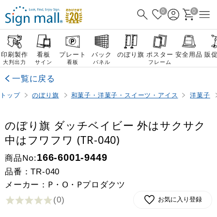
0
0
印刷製作
看板
プレート
バック
のぼり旗
ポスター
安全用品
販
大判出力
サイン
看板
パネル
フレーム
一覧に戻る
トップ
のぼり旗
和菓子・洋菓子・スイーツ・アイス
洋菓子
のぼり旗 ダッチベイビー 外はサクサク
中はフワフワ (TR-040)
商品No:
166-6001-9449
品番：
TR-040
メーカー：P・O・Pプロダクツ
(0
)
お気に入り登録