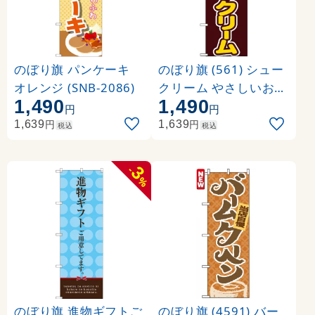
のぼり旗 パンケーキ
のぼり旗 (561) シュー
オレンジ (SNB-2086)
クリーム やさしいおい
1,490
1,490
しさ イラスト
円
円
円
円
1,639
1,639
税込
税込
3
-
%
のぼり旗 進物ギフトご
のぼり旗 (4591) バー