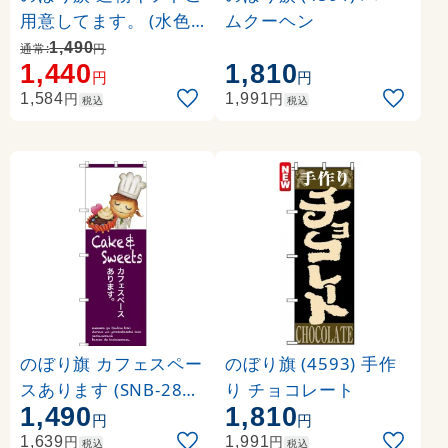
用意してます。 (水色)
ムクーヘン
(SNB-2747)
1,490
通常:
円
1,440
1,810
円
円
円
円
1,584
1,991
税込
税込
のぼり旗 カフェスペー
のぼり旗 (4593) 手作
スあります (SNB-2805
り チョコレート
1,490
1,810
)
円
円
円
円
1,639
1,991
税込
税込