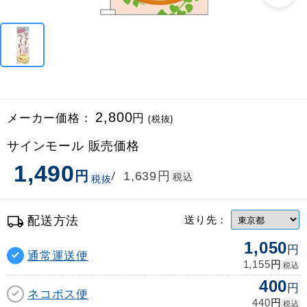
メーカー価格：
2,800
円
(税抜)
サインモール 販売価格
1,490
円
円
/
1,639
税込
税抜
配送方法
送り先：
1,050
円
通常運送便
円
1,155
税込
400
円
ネコポス便
円
440
税込