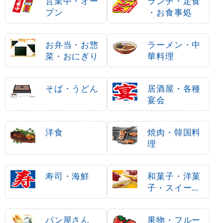
の味 和歌山らーめん
ラーメン (SNB-3743)
1,600
1,490
円
円
円
円
1,760
1,639
税込
税込
のぼり旗 背脂ラーメン
のぼり旗 京都ラーメン
(SNB-3747)
(SNB-3503)
1,490
1,490
円
円
円
円
1,639
1,639
税込
税込