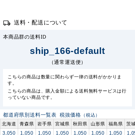
送料・配送について
本商品群の送料ID
ship_166-default
（通常運送便）
こちらの商品は数量に関わらず一律の送料がかかりま
す。
こちらの商品は、購入金額による送料無料サービスは行
っていない商品です。
都道府県別送料一覧表
税抜価格
（税込）
北海道
青森県
岩手県
宮城県
秋田県
山形県
福島県
茨
3,050
1,050
1,050
1,050
1,050
1,050
1,050
1,0