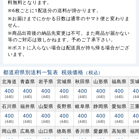
料無料となります。
※6枚ごとに1配送分の送料が掛かります。
※お届けまでにかかる日数は通常のヤマト便と変わりま
せん。
※商品出荷後の納品先変更は不可。また商品が届かない
等のご対応は致しかねます。予めご了承下さい。
※ポストに入らない場合は配送員が持ち帰る場合がござ
います。
都道府県別送料一覧表
税抜価格
（税込）
北海道
青森県
岩手県
宮城県
秋田県
山形県
福島県
茨
400
400
400
400
400
400
400
40
(440)
(440)
(440)
(440)
(440)
(440)
(440)
(44
石川県
福井県
山梨県
長野県
岐阜県
静岡県
愛知県
三
400
400
400
400
400
400
400
40
(440)
(440)
(440)
(440)
(440)
(440)
(440)
(44
岡山県
広島県
山口県
徳島県
香川県
愛媛県
高知県
福