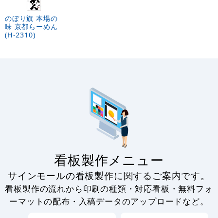
のぼり旗 (2309) 本場
のぼり旗 (2407) 琉球
の味 尾道らーめん
の味ソーキそば
1,600
1,600
円
円
円
円
1,760
1,760
税込
税込
ご当地ラーメン のぼり旗 をもっと見る
ラーメン・中華料理
カテゴリ一覧