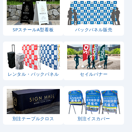
理
寿司・海鮮
和菓子・洋菓
子・スイーツ
・アイス
パン屋さん
果物・フルー
ツ
野菜
全国特産品・
ご当地品
花・園芸
防災・防犯・
交通安全
神社
選挙