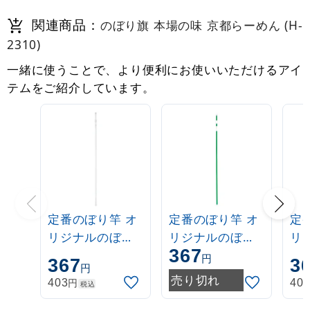
関連商品：
のぼり旗 本場の味 京都らーめん (H-
2310)
一緒に使うことで、より便利にお使いいただけるアイ
テムをご紹介しています。
定番のぼり竿 オ
定番のぼり竿 オ
定
リジナルのぼり
リジナルのぼり
リ
367
ポール 1.6～3m
ポール 1.6～3m
ポー
円
367
3
円
伸縮式 白
伸縮式 緑
伸
売り切れ
円
403
40
税込
(30537***)
(30537GRN)
(3