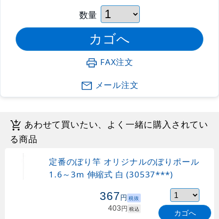
数量
FAX注文
メール注文
あわせて買いたい、よく一緒に購入されてい
る商品
定番のぼり竿 オリジナルのぼりポール
1.6～3m 伸縮式 白 (30537***)
367
円
税抜
403
円
税込
カゴへ