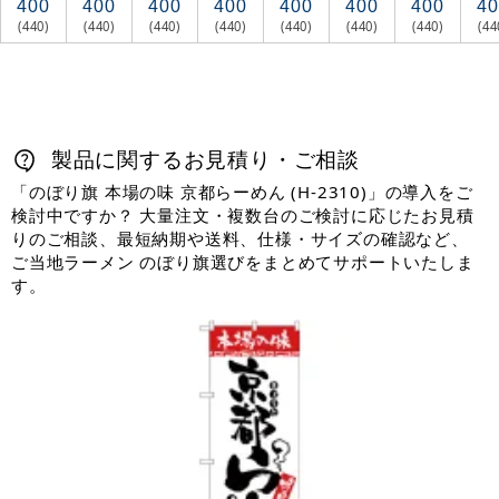
400
400
400
400
400
400
400
40
(440)
(440)
(440)
(440)
(440)
(440)
(440)
(44
製品に関するお見積り・ご相談
「のぼり旗 本場の味 京都らーめん (H-2310)」の導入をご
検討中ですか？ 大量注文・複数台のご検討に応じたお見積
りのご相談、最短納期や送料、仕様・サイズの確認など、
ご当地ラーメン のぼり旗選びをまとめてサポートいたしま
す。