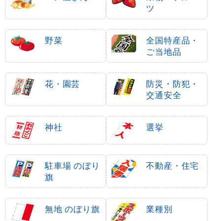
のぼり旗 (2305) 本場
スマートのぼり旗 ソー
の味 長浜らーめん
キそば (22011)
1,600
1,280
円
円
円
円
1,760
1,408
税込
税込