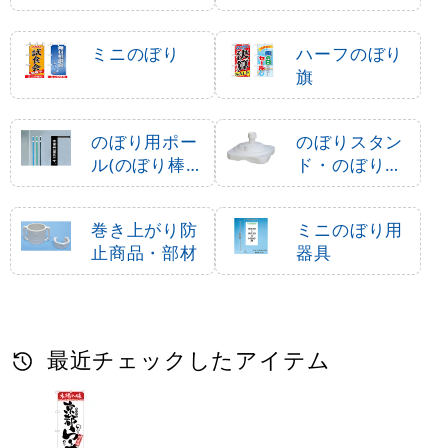
のぼり旗 長浜ラーメン
のぼり旗 (8089) 沖縄
味自慢 (SNB-3307)
名物 沖縄そば
1,490
1,810
円
円
円
円
1,639
1,991
税込
税込