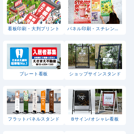
のぼり旗
カテゴリ一覧
セール・イベ
お祭り・縁日
ント・催事
営業中・オー
ランチ・定食
プン
・お食事処
お弁当・お惣
ラーメン・中
菜・おにぎり
華料理
そば・うどん
居酒屋・各種
宴会
洋食
焼肉・韓国料