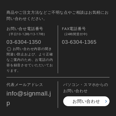
駐車場 のぼり
不動産・住宅
旗
無地 のぼり旗
業種別
ミニのぼり
ハーフのぼり
旗
のぼり用ポー
のぼりスタン
ル(のぼり棒・
ド・のぼり立
竿)
て台
巻き上がり防
ミニのぼり用
止商品・部材
器具