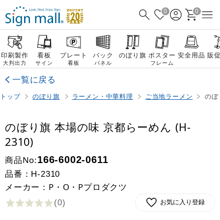
0
0
印刷製作
看板
プレート
バック
のぼり旗
ポスター
安全用品
販
大判出力
サイン
看板
パネル
フレーム
一覧に戻る
トップ
のぼり旗
ラーメン・中華料理
ご当地ラーメン
のぼ
のぼり旗 本場の味 京都らーめん (H-
2310)
商品No:
166-6002-0611
品番：
H-2310
メーカー：P・O・Pプロダクツ
(0
)
お気に入り登録