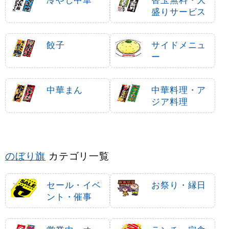
のぼり旗 (3117) 名物
スマートのぼり旗 沖縄
沖縄そば めんそーれ
そば (22010)
1,810
1,280
円
円
円
円
1,991
1,408
税込
税込
のぼり旗 (2304) 本場
のぼり旗 長岡生姜醤油