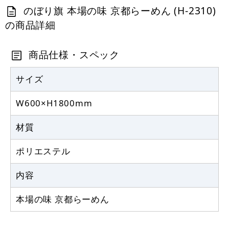
カゴへ
のぼり旗 本場の味 京都らーめん (H-2310)
の商品詳細
定番のぼり竿 オリジナルのぼりポール
1.6～3m 伸縮式 黒 (30537BLK)
商品仕様・スペック
367
円
税抜
403
円
サイズ
税込
カゴへ
W600×H1800mm
注水型マルチのぼりスタンド 20L
材質
2,320
円
税抜
ポリエステル
2,552
円
税込
カゴへ
内容
本場の味 京都らーめん