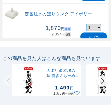
定番注水のぼりタンク アイボリー
1,870
円
税抜
2,057
円
税込
カゴへ
定番のぼり竿 オリジナルのぼりポール
1.6～3m 伸縮式 緑 (30537GRN)
この商品を見た人はこんな商品も見ています
367
円
税抜
購入不可
のぼり旗 本場の
売り切れ中
味 喜多方らーめ
ん (H-2319)
定番のぼり竿 オリジナルのぼりポール
1,490
円
1.6～3m 伸縮式 水色 (30537SBL)
円
1,639
税込
367
円
税抜
403
円
税込