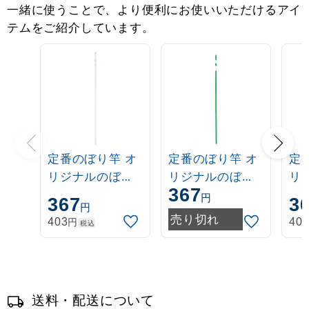
一緒に使うことで、より便利にお使いいただけるアイ
テムをご紹介しています。
定番のぼり竿 オ
定番のぼり竿 オ
定
リジナルのぼり
リジナルのぼり
リ
367
ポール 1.6～3m
ポール 1.6～3m
ポー
円
367
3
円
伸縮式 白
伸縮式 緑
伸
売り切れ
円
403
40
税込
(30537***)
(30537GRN)
(3
送料・配送について