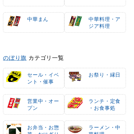
中華まん
中華料理・ア
ジア料理
のぼり旗
カテゴリ一覧
セール・イベ
お祭り・縁日
ント・催事
営業中・オー
ランチ・定食
プン
・お食事処
お弁当・お惣
ラーメン・中