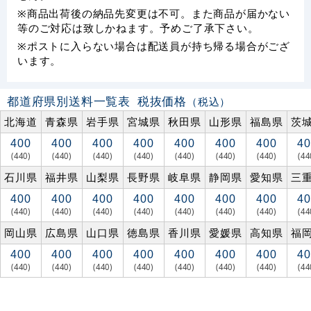
※商品出荷後の納品先変更は不可。また商品が届かない
等のご対応は致しかねます。予めご了承下さい。
※ポストに入らない場合は配送員が持ち帰る場合がござ
います。
都道府県別送料一覧表
税抜価格
（税込）
北海道
青森県
岩手県
宮城県
秋田県
山形県
福島県
茨
400
400
400
400
400
400
400
40
(440)
(440)
(440)
(440)
(440)
(440)
(440)
(44
石川県
福井県
山梨県
長野県
岐阜県
静岡県
愛知県
三
400
400
400
400
400
400
400
40
(440)
(440)
(440)
(440)
(440)
(440)
(440)
(44
岡山県
広島県
山口県
徳島県
香川県
愛媛県
高知県
福
400
400
400
400
400
400
400
40
(440)
(440)
(440)
(440)
(440)
(440)
(440)
(44