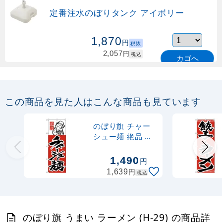
定番注水のぼりタンク アイボリー
1,870
円
税抜
2,057
円
税込
カゴへ
定番のぼり竿 オリジナルのぼりポール
1.6～3m 伸縮式 緑 (30537GRN)
この商品を見た人はこんな商品も見ています
367
円
税抜
購入不可
のぼり旗 チャー
売り切れ中
シュー麺 絶品 赤
地/黒文字 イラス
定番のぼり竿 オリジナルのぼりポール
ト (H-3)
1,490
円
1.6～3m 伸縮式 水色 (30537SBL)
円
1,639
税込
367
円
税抜
403
円
税込
カゴへ
のぼり旗 うまい ラーメン (H-29) の商品詳