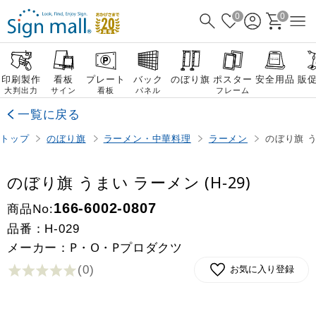
0
0
印刷製作
看板
プレート
バック
のぼり旗
ポスター
安全用品
販
大判出力
サイン
看板
パネル
フレーム
一覧に戻る
トップ
のぼり旗
ラーメン・中華料理
ラーメン
のぼり旗 う
のぼり旗 うまい ラーメン (H-29)
商品No:
166-6002-0807
品番：
H-029
メーカー：P・O・Pプロダクツ
(0
)
お気に入り登録