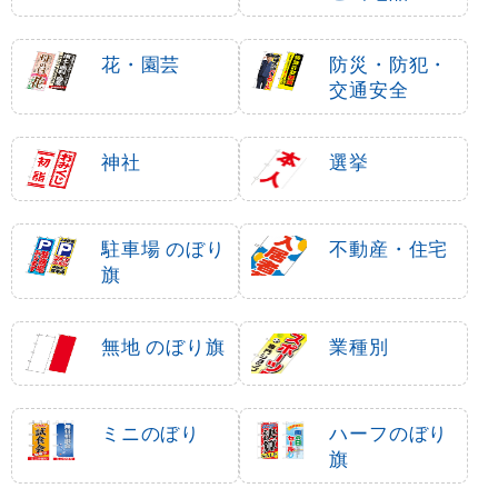
花・園芸
防災・防犯・
交通安全
神社
選挙
駐車場 のぼり
不動産・住宅
旗
無地 のぼり旗
業種別
ミニのぼり
ハーフのぼり
旗