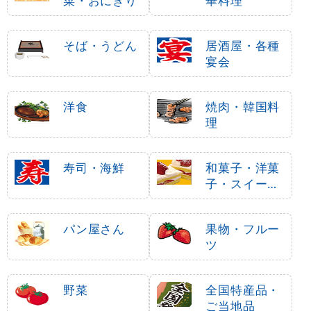
菜・おにぎり
華料理
そば・うどん
居酒屋・各種
宴会
洋食
焼肉・韓国料
理
寿司・海鮮
和菓子・洋菓
子・スイーツ
・アイス
パン屋さん
果物・フルー
ツ
野菜
全国特産品・
ご当地品