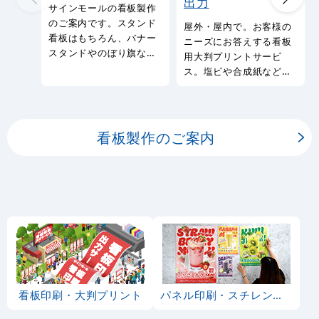
出力
サインモールの看板製作
のご案内です。スタンド
屋外・屋内で。お客様の
看板はもちろん、バナー
ニーズにお答えする看板
スタンドやのぼり旗など
用大判プリントサービ
幅広い種類の看板を製作
ス。塩ビや合成紙など看
しております。
板用シートや大判ポスタ
ーの印刷を承ります。
看板製作のご案内
看板印刷・大判プリント
パネル印刷・スチレンボード