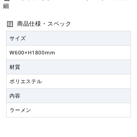
細
定番のぼり竿 オリジナルのぼりポール
1.6～3m 伸縮式 黒 (30537BLK)
商品仕様・スペック
367
円
税抜
403
円
サイズ
税込
カゴへ
W600×H1800mm
注水型マルチのぼりスタンド 20L
材質
2,320
円
税抜
ポリエステル
2,552
円
税込
カゴへ
内容
ラーメン