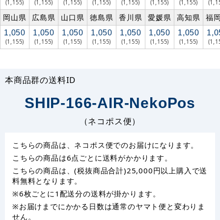
(1,155)
(1,155)
(1,155)
(1,155)
(1,155)
(1,155)
(1,155)
(1,1
岡山県
広島県
山口県
徳島県
香川県
愛媛県
高知県
福
1,050
1,050
1,050
1,050
1,050
1,050
1,050
1,0
(1,155)
(1,155)
(1,155)
(1,155)
(1,155)
(1,155)
(1,155)
(1,1
本商品群の送料ID
SHIP-166-AIR-NekoPos
（ネコポス便）
こちらの商品は、ネコポス便でのお届けになります。
こちらの商品は6点ごとに送料がかかります。
こちらの商品は、(税抜商品合計)25,000円以上購入で送
料無料となります。
※6枚ごとに1配送分の送料が掛かります。
※お届けまでにかかる日数は通常のヤマト便と変わりま
せん。