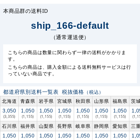
本商品群の送料ID
ship_166-default
（通常運送便）
こちらの商品は数量に関わらず一律の送料がかかりま
す。
こちらの商品は、購入金額による送料無料サービスは行
っていない商品です。
都道府県別送料一覧表
税抜価格
（税込）
北海道
青森県
岩手県
宮城県
秋田県
山形県
福島県
茨
3,050
1,050
1,050
1,050
1,050
1,050
1,050
1,0
(3,355)
(1,155)
(1,155)
(1,155)
(1,155)
(1,155)
(1,155)
(1,1
石川県
福井県
山梨県
長野県
岐阜県
静岡県
愛知県
三
1,050
1,050
1,050
1,050
1,050
1,050
1,050
1,0