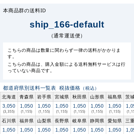
本商品群の送料ID
ship_166-default
（通常運送便）
こちらの商品は数量に関わらず一律の送料がかかりま
す。
こちらの商品は、購入金額による送料無料サービスは行
っていない商品です。
都道府県別送料一覧表
税抜価格
（税込）
北海道
青森県
岩手県
宮城県
秋田県
山形県
福島県
茨
3,050
1,050
1,050
1,050
1,050
1,050
1,050
1,0
(3,355)
(1,155)
(1,155)
(1,155)
(1,155)
(1,155)
(1,155)
(1,1
石川県
福井県
山梨県
長野県
岐阜県
静岡県
愛知県
三
1,050
1,050
1,050
1,050
1,050
1,050
1,050
1,0