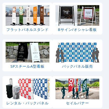
のぼり旗 ご宴会承りま
のぼり旗 (5790) 楽し
す (SNB-1180)
いお酒 宴会
1,280
1,810
円
円
円
円
1,408
1,991
税込
税込
3
-
%