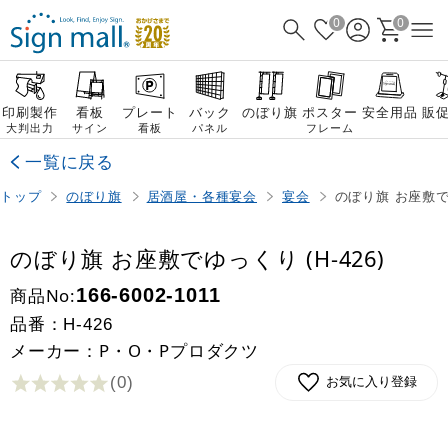
0
0
印刷製作
看板
プレート
バック
のぼり旗
ポスター
安全用品
販
大判出力
サイン
看板
パネル
フレーム
一覧に戻る
トップ
のぼり旗
居酒屋・各種宴会
宴会
のぼり旗 お座敷でゆ
のぼり旗 お座敷でゆっくり (H-426)
商品No:
166-6002-1011
品番：
H-426
メーカー：P・O・Pプロダクツ
(0
)
お気に入り登録