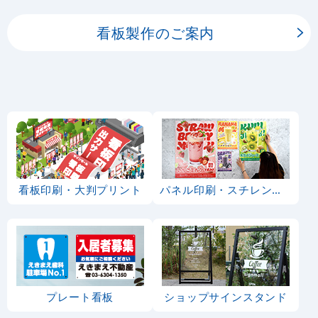
3
-
%
のぼり旗 (5011) 刺身
のぼり旗 (5016) 串写
写真 宴会 フルカラー
真 宴会 フルカラー
1,810
通常:
円
1,810
1,750
円
円
円
円
1,991
1,925
税込
税込