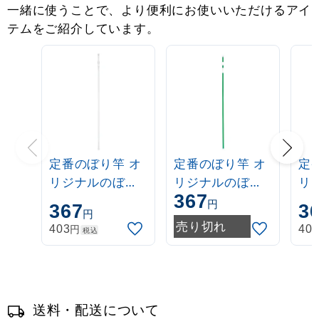
一緒に使うことで、より便利にお使いいただけるアイ
テムをご紹介しています。
定番のぼり竿 オ
定番のぼり竿 オ
定
リジナルのぼり
リジナルのぼり
リ
367
ポール 1.6～3m
ポール 1.6～3m
ポー
円
367
3
円
伸縮式 白
伸縮式 緑
伸
売り切れ
円
403
40
税込
(30537***)
(30537GRN)
(3
送料・配送について