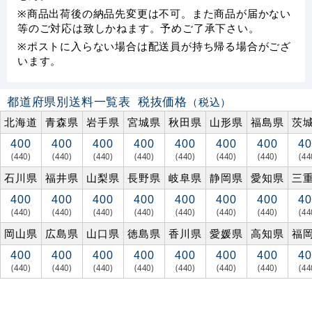
※商品出荷後の納品先変更は不可。また商品が届かない
等のご対応は致しかねます。予めご了承下さい。
※ポストに入らない場合は配送員が持ち帰る場合がござ
います。
都道府県別送料一覧表
税抜価格
（税込）
北海道
青森県
岩手県
宮城県
秋田県
山形県
福島県
茨
400
400
400
400
400
400
400
40
(440)
(440)
(440)
(440)
(440)
(440)
(440)
(44
石川県
福井県
山梨県
長野県
岐阜県
静岡県
愛知県
三
400
400
400
400
400
400
400
40
(440)
(440)
(440)
(440)
(440)
(440)
(440)
(44
岡山県
広島県
山口県
徳島県
香川県
愛媛県
高知県
福
400
400
400
400
400
400
400
40
(440)
(440)
(440)
(440)
(440)
(440)
(440)
(44