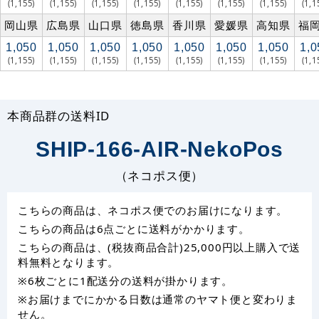
(1,155)
(1,155)
(1,155)
(1,155)
(1,155)
(1,155)
(1,155)
(1,1
岡山県
広島県
山口県
徳島県
香川県
愛媛県
高知県
福
1,050
1,050
1,050
1,050
1,050
1,050
1,050
1,0
(1,155)
(1,155)
(1,155)
(1,155)
(1,155)
(1,155)
(1,155)
(1,1
本商品群の送料ID
SHIP-166-AIR-NekoPos
（ネコポス便）
こちらの商品は、ネコポス便でのお届けになります。
こちらの商品は6点ごとに送料がかかります。
こちらの商品は、(税抜商品合計)25,000円以上購入で送
料無料となります。
※6枚ごとに1配送分の送料が掛かります。
※お届けまでにかかる日数は通常のヤマト便と変わりま
せん。