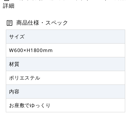
詳細
定番のぼり竿 オリジナルのぼりポール
1.6～3m 伸縮式 黒 (30537BLK)
商品仕様・スペック
367
円
税抜
403
円
サイズ
税込
カゴへ
W600×H1800mm
注水型マルチのぼりスタンド 20L
材質
2,320
円
税抜
ポリエステル
2,552
円
税込
カゴへ
内容
お座敷でゆっくり