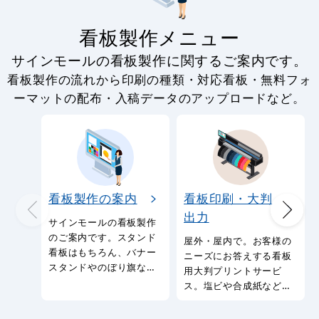
ります
承ります 皆様のお越し
1,080
1,010
をお待ち致しておりま
円
円
す
円
円
1,188
1,111
税込
税込
のぼり旗 味自慢 宴会 (
のぼり旗 (2279) 大小
GNB-11)
宴会承ります
1,170
1,280
円
円
円
円
1,287
1,408
税込
税込