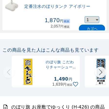
定番注水のぼりタンク アイボリー
1,870
円
税抜
2,057
円
税込
カゴへ
定番のぼり竿 オリジナルのぼりポール
1.6～3m 伸縮式 緑 (30537GRN)
この商品を見た人はこんな商品も見ています
367
円
税抜
購入不可
のぼり旗 こだわ
売り切れ中
りチャーシューメ
ン (H-43)
定番のぼり竿 オリジナルのぼりポール
1,490
円
1.6～3m 伸縮式 水色 (30537SBL)
円
1,639
税込
367
円
税抜
403
円
税込
カゴへ
のぼり旗 お座敷でゆっくり (H-426) の商品