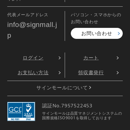
1,490
1,810
円
円
円
円
1,639
1,991
税込
税込
宴会 のぼり旗 をもっと見る
居酒屋・各種宴会
カテゴリ一覧
居酒屋
宴会