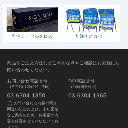
のぼり旗 (201) ご宴会
のぼり旗 (390) 宴会承
ります 白地 ワイワイ
イラスト
1,810
通常:
円
1,810
1,750
円
円
円
円
1,991
1,925
税込
税込
のぼり旗 (730) 宴会承
のぼり旗 (2161) 慶事
ります
・法事承ります