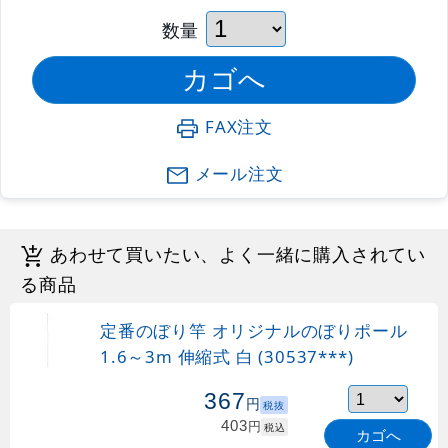
数量
FAX注文
メール注文
あわせて買いたい、よく一緒に購入されてい
る商品
定番のぼり竿 オリジナルのぼりポール
1.6～3m 伸縮式 白 (30537***)
367
円
税抜
403
円
税込
カゴへ