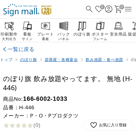
0
0
印刷製作
看板
プレート
バック
のぼり旗
ポスター
安全用品
販
大判出力
サイン
看板
パネル
フレーム
一覧に戻る
トップ
のぼり旗
居酒屋・各種宴会
飲み放題・食べ放題
の
のぼり旗 飲み放題やってます。 無地 (H-
446)
商品No:
166-6002-1033
品番：
H-446
メーカー：P・O・Pプロダクツ
(0
)
お気に入り登録