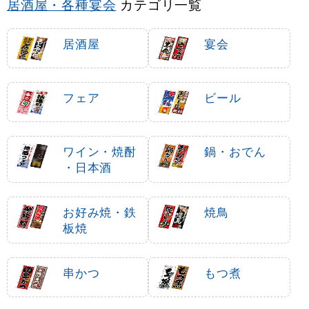
居酒屋・各種宴会
カテゴリ一覧
居酒屋
宴会
フェア
ビール
ワイン・焼酎
鍋・おでん
・日本酒
お好み焼・鉄
焼鳥
板焼
串かつ
もつ煮