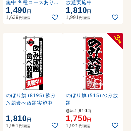
施中 各種コースありま
放題実施中
1,490
1,810
す (SNB-4438)
円
円
円
円
1,639
1,991
税込
税込
3
-
%
のぼり旗 (8195) 飲み
のぼり旗 (515) のみ放
放題食べ放題実施中
題
1,810
通常:
円
1,810
1,750
円
円
円
円
1,991
1,925
税込
税込