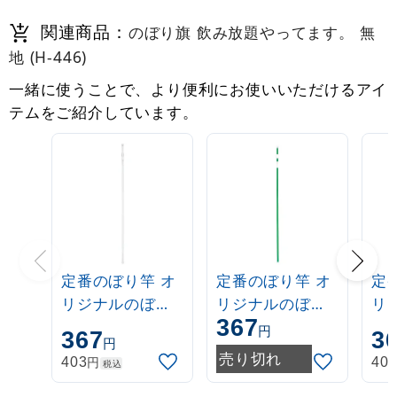
関連商品：
のぼり旗 飲み放題やってます。 無
地 (H-446)
一緒に使うことで、より便利にお使いいただけるアイ
テムをご紹介しています。
定番のぼり竿 オ
定番のぼり竿 オ
定
リジナルのぼり
リジナルのぼり
リ
367
ポール 1.6～3m
ポール 1.6～3m
ポー
円
367
3
円
伸縮式 白
伸縮式 緑
伸
売り切れ
円
403
40
税込
(30537***)
(30537GRN)
(3