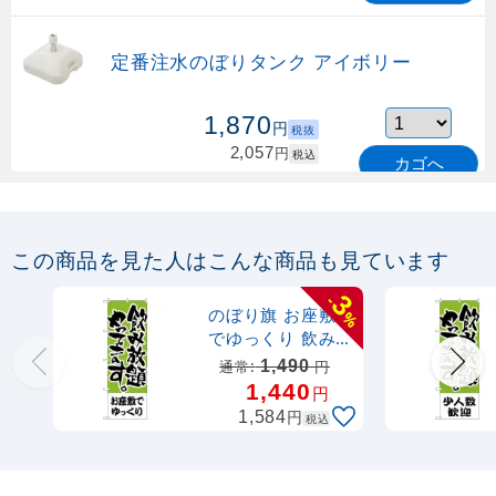
定番注水のぼりタンク アイボリー
1,870
円
税抜
2,057
円
税込
カゴへ
定番のぼり竿 オリジナルのぼりポール
1.6～3m 伸縮式 緑 (30537GRN)
この商品を見た人はこんな商品も見ています
367
円
税抜
3
-
購入不可
のぼり旗 お座敷
%
売り切れ中
でゆっくり 飲み
放題 (H-420)
1,490
通常:
円
定番のぼり竿 オリジナルのぼりポール
1,440
円
1.6～3m 伸縮式 水色 (30537SBL)
円
1,584
税込
367
円
税抜
403
円
税込