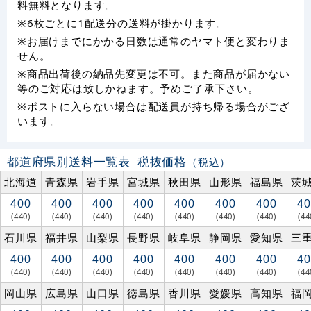
料無料となります。
※6枚ごとに1配送分の送料が掛かります。
※お届けまでにかかる日数は通常のヤマト便と変わりま
せん。
※商品出荷後の納品先変更は不可。また商品が届かない
等のご対応は致しかねます。予めご了承下さい。
※ポストに入らない場合は配送員が持ち帰る場合がござ
います。
都道府県別送料一覧表
税抜価格
（税込）
北海道
青森県
岩手県
宮城県
秋田県
山形県
福島県
茨
400
400
400
400
400
400
400
40
(440)
(440)
(440)
(440)
(440)
(440)
(440)
(44
石川県
福井県
山梨県
長野県
岐阜県
静岡県
愛知県
三
400
400
400
400
400
400
400
40
(440)
(440)
(440)
(440)
(440)
(440)
(440)
(44
岡山県
広島県
山口県
徳島県
香川県
愛媛県
高知県
福