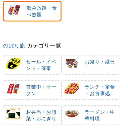
飲み放題・食
べ放題
のぼり旗
カテゴリ一覧
セール・イベ
お祭り・縁日
ント・催事
営業中・オー
ランチ・定食
プン
・お食事処
お弁当・お惣
ラーメン・中
菜・おにぎり
華料理