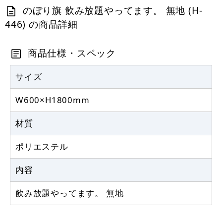
カゴへ
のぼり旗 飲み放題やってます。 無地 (H-
446) の商品詳細
定番のぼり竿 オリジナルのぼりポール
1.6～3m 伸縮式 黒 (30537BLK)
商品仕様・スペック
367
円
税抜
403
円
サイズ
税込
カゴへ
W600×H1800mm
注水型マルチのぼりスタンド 20L
材質
2,320
円
税抜
ポリエステル
2,552
円
税込
カゴへ
内容
飲み放題やってます。 無地