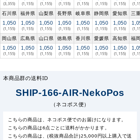
(3,355)
(1,155)
(1,155)
(1,155)
(1,155)
(1,155)
(1,155)
(1,1
石川県
福井県
山梨県
長野県
岐阜県
静岡県
愛知県
三
1,050
1,050
1,050
1,050
1,050
1,050
1,050
1,0
(1,155)
(1,155)
(1,155)
(1,155)
(1,155)
(1,155)
(1,155)
(1,1
岡山県
広島県
山口県
徳島県
香川県
愛媛県
高知県
福
1,050
1,050
1,050
1,050
1,050
1,050
1,050
1,0
(1,155)
(1,155)
(1,155)
(1,155)
(1,155)
(1,155)
(1,155)
(1,1
本商品群の送料ID
SHIP-166-AIR-NekoPos
（ネコポス便）
こちらの商品は、ネコポス便でのお届けになります。
こちらの商品は6点ごとに送料がかかります。
こちらの商品は、(税抜商品合計)25,000円以上購入で送