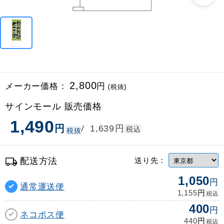
メーカー価格：
2,800
円
(税抜)
サインモール 販売価格
1,490
円
円
/
1,639
税込
税抜
配送方法
送り先：
1,050
円
通常運送便
円
1,155
税込
400
円
ネコポス便
円
440
税込