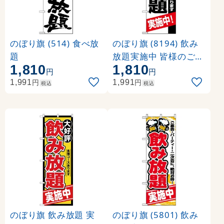
のぼり旗 (514) 食べ放
のぼり旗 (8194) 飲み
題
放題実施中 皆様のご来
1,810
1,810
店をお待ち致しており
円
円
ます
円
円
1,991
1,991
税込
税込
のぼり旗 飲み放題 実
のぼり旗 (5801) 飲み