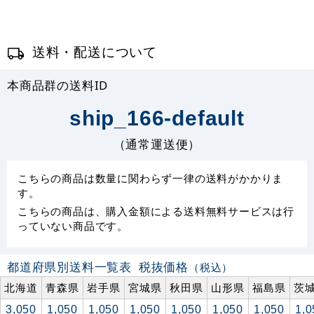
送料・配送について
本商品群の送料ID
ship_166-default
（通常運送便）
こちらの商品は数量に関わらず一律の送料がかかりま
す。
こちらの商品は、購入金額による送料無料サービスは行
っていない商品です。
都道府県別送料一覧表
税抜価格
（税込）
北海道
青森県
岩手県
宮城県
秋田県
山形県
福島県
茨
3,050
1,050
1,050
1,050
1,050
1,050
1,050
1,0