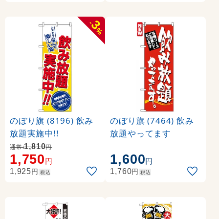
3
-
%
のぼり旗 (8196) 飲み
のぼり旗 (7464) 飲み
放題実施中!!
放題やってます
1,810
通常:
円
1,750
1,600
円
円
円
円
1,925
1,760
税込
税込