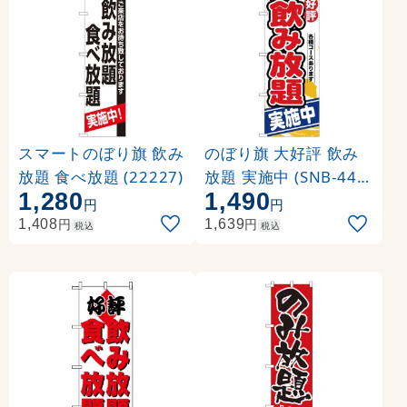
スマートのぼり旗 飲み
のぼり旗 大好評 飲み
放題 食べ放題 (22227)
放題 実施中 (SNB-443
1,280
1,490
7)
円
円
円
円
1,408
1,639
税込
税込