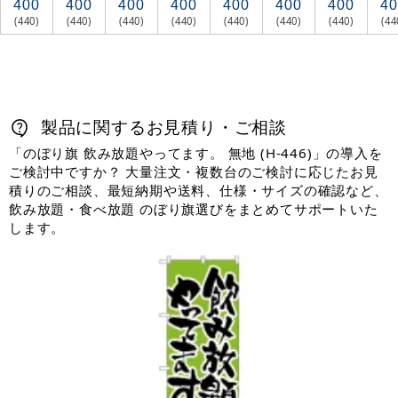
400
400
400
400
400
400
400
40
(440)
(440)
(440)
(440)
(440)
(440)
(440)
(44
製品に関するお見積り・ご相談
「のぼり旗 飲み放題やってます。 無地 (H-446)」の導入を
ご検討中ですか？ 大量注文・複数台のご検討に応じたお見
積りのご相談、最短納期や送料、仕様・サイズの確認など、
飲み放題・食べ放題 のぼり旗選びをまとめてサポートいた
します。