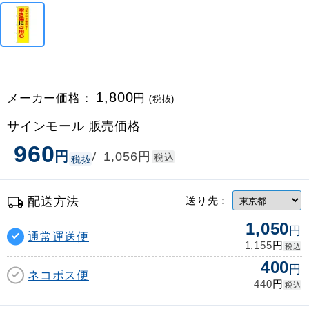
メーカー価格：
1,800
円
(税抜)
サインモール 販売価格
960
円
円
/
1,056
税込
税抜
配送方法
送り先：
1,050
円
通常運送便
円
1,155
税込
400
円
ネコポス便
円
440
税込