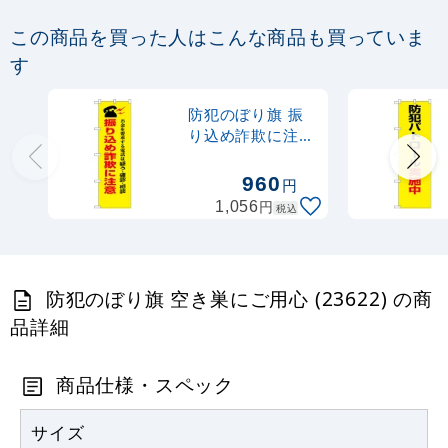
定番のぼり竿 オリジナルのぼりポール
この商品を買った人はこんな商品も買っていま
1.6～3m 伸縮式 黒 (30537BLK)
す
367
円
税抜
防犯のぼり旗 振
403
円
税込
カゴへ
り込め詐欺に注意
お金を要求する電
話は・・ (23618)
960
円
注水型マルチのぼりスタンド 20L
円
1,056
税込
2,320
円
税抜
2,552
円
税込
カゴへ
防犯のぼり旗 空き巣にご用心 (23622) の商
品詳細
商品仕様・スペック
サイズ