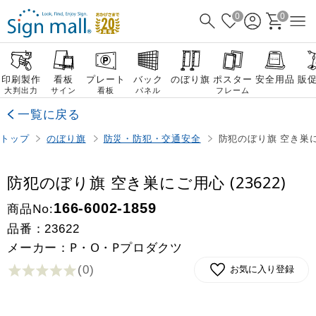
0
0
印刷製作
看板
プレート
バック
のぼり旗
ポスター
安全用品
販
大判出力
サイン
看板
パネル
フレーム
一覧に戻る
トップ
のぼり旗
防災・防犯・交通安全
防犯のぼり旗 空き巣にご
防犯のぼり旗 空き巣にご用心 (23622)
商品No:
166-6002-1859
品番：
23622
メーカー：P・O・Pプロダクツ
(0
)
お気に入り登録