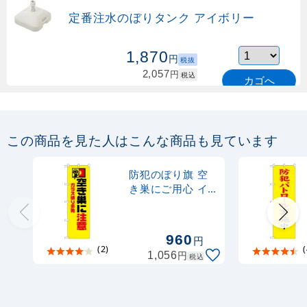
定番注水のぼりタンク アイボリー
1,870
円
税抜
2,057
円
税込
カゴへ
定番のぼり竿 オリジナルのぼりポール
1.6～3m 伸縮式 緑 (30537GRN)
この商品を見た人はこんな商品も見ています
367
円
税抜
購入不可
防犯のぼり旗 空
売り切れ中
き巣にご用心 イ
ラスト入り
定番のぼり竿 オリジナルのぼりポール
(23623)
1.6～3m 伸縮式 水色 (30537SBL)
960
円
(2)
(
円
1,056
税込
367
円
税抜
403
円
税込
カゴへ