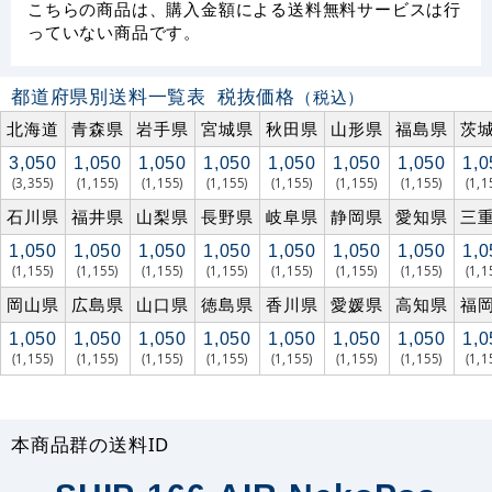
こちらの商品は、購入金額による送料無料サービスは行
っていない商品です。
都道府県別送料一覧表
税抜価格
（税込）
北海道
青森県
岩手県
宮城県
秋田県
山形県
福島県
茨
3,050
1,050
1,050
1,050
1,050
1,050
1,050
1,0
(3,355)
(1,155)
(1,155)
(1,155)
(1,155)
(1,155)
(1,155)
(1,1
石川県
福井県
山梨県
長野県
岐阜県
静岡県
愛知県
三
1,050
1,050
1,050
1,050
1,050
1,050
1,050
1,0
(1,155)
(1,155)
(1,155)
(1,155)
(1,155)
(1,155)
(1,155)
(1,1
岡山県
広島県
山口県
徳島県
香川県
愛媛県
高知県
福
1,050
1,050
1,050
1,050
1,050
1,050
1,050
1,0
(1,155)
(1,155)
(1,155)
(1,155)
(1,155)
(1,155)
(1,155)
(1,1
本商品群の送料ID