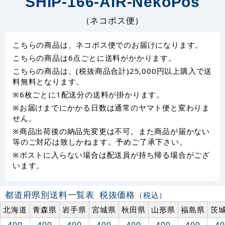
SHIP-166-AIR-NekoPos
（ネコポス便）
こちらの商品は、ネコポス便でのお届けになります。
こちらの商品は6点ごとに送料がかかります。
こちらの商品は、(税抜商品合計)25,000円以上購入で送
料無料となります。
※6枚ごとに1配送分の送料が掛かります。
※お届けまでにかかる日数は通常のヤマト便と変わりま
せん。
※商品出荷後の納品先変更は不可。また商品が届かない
等のご対応は致しかねます。予めご了承下さい。
※ポストに入らない場合は配送員が持ち帰る場合がござ
います。
都道府県別送料一覧表
税抜価格
（税込）
北海道
青森県
岩手県
宮城県
秋田県
山形県
福島県
茨