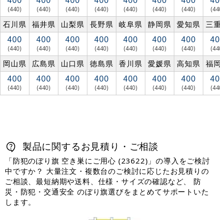
400
400
400
400
400
400
400
40
(440)
(440)
(440)
(440)
(440)
(440)
(440)
(44
石川県
福井県
山梨県
長野県
岐阜県
静岡県
愛知県
三
400
400
400
400
400
400
400
40
(440)
(440)
(440)
(440)
(440)
(440)
(440)
(44
岡山県
広島県
山口県
徳島県
香川県
愛媛県
高知県
福
400
400
400
400
400
400
400
40
(440)
(440)
(440)
(440)
(440)
(440)
(440)
(44
製品に関するお見積り・ご相談
「防犯のぼり旗 空き巣にご用心 (23622)」の導入をご検討
中ですか？ 大量注文・複数台のご検討に応じたお見積りの
ご相談、最短納期や送料、仕様・サイズの確認など、 防
災・防犯・交通安全 のぼり旗選びをまとめてサポートいた
します。