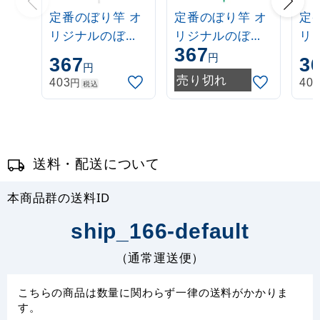
定番のぼり竿 オ
定番のぼり竿 オ
定
リジナルのぼり
リジナルのぼり
リ
367
ポール 1.6～3m
ポール 1.6～3m
ポー
円
367
3
円
伸縮式 白
伸縮式 緑
伸
売り切れ
円
403
40
税込
(30537***)
(30537GRN)
(3
送料・配送について
本商品群の送料ID
ship_166-default
（通常運送便）
こちらの商品は数量に関わらず一律の送料がかかりま
す。