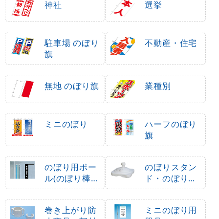
神社
選挙
駐車場 のぼり
不動産・住宅
旗
無地 のぼり旗
業種別
ミニのぼり
ハーフのぼり
旗
のぼり用ポー
のぼりスタン
ル(のぼり棒・
ド・のぼり立
竿)
て台
巻き上がり防
ミニのぼり用