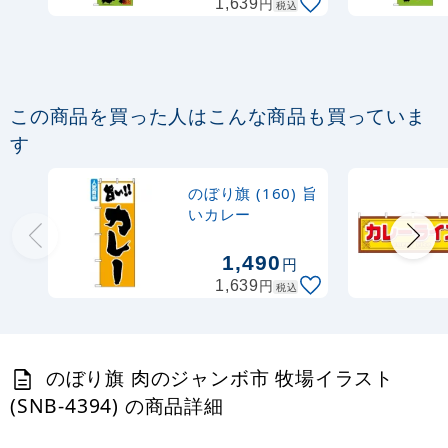
円
1,639
税込
367
円
税抜
403
円
税込
カゴへ
この商品を買った人はこんな商品も買っていま
定番のぼり竿 オリジナルのぼりポール
す
1.6～3m 伸縮式 黒 (30537BLK)
のぼり旗 (160) 旨
367
円
税抜
いカレー
403
円
税込
カゴへ
1,490
円
円
1,639
税込
注水型マルチのぼりスタンド 20L
2,320
円
税抜
のぼり旗 肉のジャンボ市 牧場イラスト
2,552
円
税込
カゴへ
(SNB-4394) の商品詳細