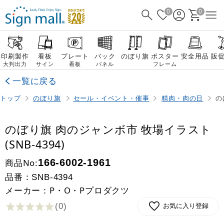
0
0
印刷製作
看板
プレート
バック
のぼり旗
ポスター
安全用品
販
大判出力
サイン
看板
パネル
フレーム
一覧に戻る
トップ
のぼり旗
セール・イベント・催事
精肉・肉の日
の
のぼり旗 肉のジャンボ市 牧場イラスト
(SNB-4394)
商品No:
166-6002-1961
品番：
SNB-4394
メーカー：P・O・Pプロダクツ
(0
)
お気に入り登録