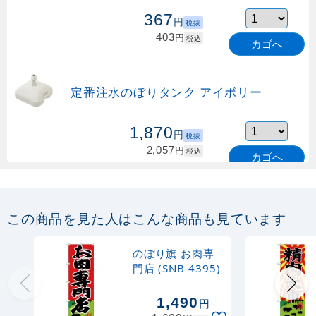
367
円
税抜
403
円
税込
カゴへ
定番注水のぼりタンク アイボリー
1,870
円
税抜
2,057
円
税込
カゴへ
定番のぼり竿 オリジナルのぼりポール
1.6～3m 伸縮式 緑 (30537GRN)
この商品を見た人はこんな商品も見ています
367
円
税抜
購入不可
のぼり旗 お肉専
売り切れ中
門店 (SNB-4395)
定番のぼり竿 オリジナルのぼりポール
1,490
円
1.6～3m 伸縮式 水色 (30537SBL)