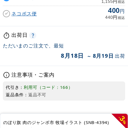
円
1,155
税込
400
円
ネコポス便
円
440
税込
出荷日
ただいまのご注文で、最短
8月18日
8月19日
出荷
～
注意事項・ご案内
代引き：
利用可（コード：166）
返品条件：
返品不可
3
-
%
のぼり旗 肉のジャンボ市 牧場イラスト (SNB-4394)