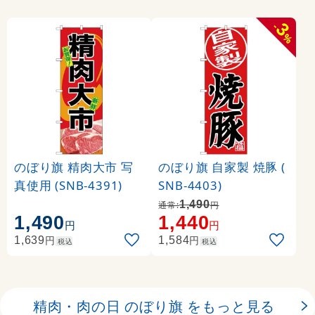
3
-
%
のぼり旗 精肉大市 写
のぼり旗 自家製 焼豚 (
真使用 (SNB-4391)
SNB-4403)
1,490
通常:
円
1,490
1,440
円
円
円
円
1,639
1,584
税込
税込
精肉・肉の日 のぼり旗 をもっと見る