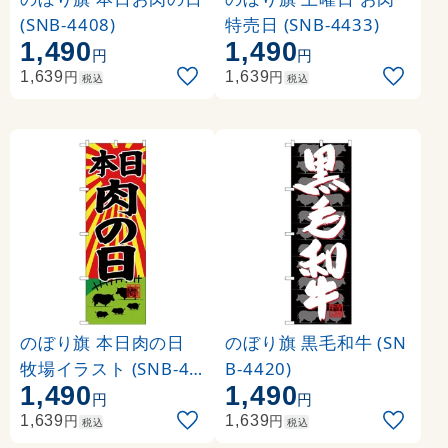
(SNB-4408)
特売日 (SNB-4433)
1,490
1,490
円
円
円
円
1,639
1,639
税込
税込
のぼり旗 本日肉の日
のぼり旗 黒毛和牛 (SN
牧場イラスト (SNB-43
B-4420)
1,490
1,490
99)
円
円
円
円
1,639
1,639
税込
税込