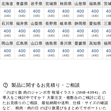
北海道
青森県
岩手県
宮城県
秋田県
山形県
福島県
茨
400
400
400
400
400
400
400
40
(440)
(440)
(440)
(440)
(440)
(440)
(440)
(44
石川県
福井県
山梨県
長野県
岐阜県
静岡県
愛知県
三
400
400
400
400
400
400
400
40
(440)
(440)
(440)
(440)
(440)
(440)
(440)
(44
岡山県
広島県
山口県
徳島県
香川県
愛媛県
高知県
福
400
400
400
400
400
400
400
40
(440)
(440)
(440)
(440)
(440)
(440)
(440)
(44
製品に関するお見積り・ご相談
「のぼり旗 肉のジャンボ市 牧場イラスト (SNB-4394)」の
導入をご検討中ですか？ 大量注文・複数台のご検討に応じ
たお見積りのご相談、最短納期や送料、仕様・サイズの確認
など、 精肉・肉の日 のぼり旗選びをまとめてサポートいた