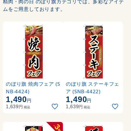
精肉・肉の日 のぼり旗カテゴリでは、多彩なアイテ
ムをご用意しております。
のぼり旗 焼肉フェア (S
のぼり旗 ステーキフェ
NB-4424)
ア (SNB-4422)
1,490
1,490
円
円
円
円
1,639
1,639
税込
税込
3
-
%