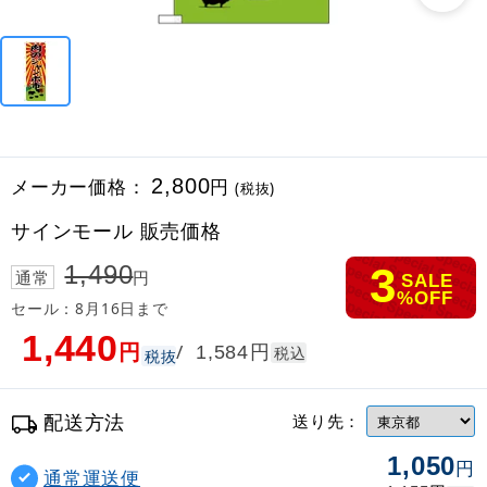
メーカー価格：
2,800
円
(税抜)
サインモール 販売価格
3
1,490
通常
円
SALE
%OFF
セール：8月16日まで
1,440
円
円
/
1,584
税込
税抜
配送方法
送り先：
1,050
円
通常運送便