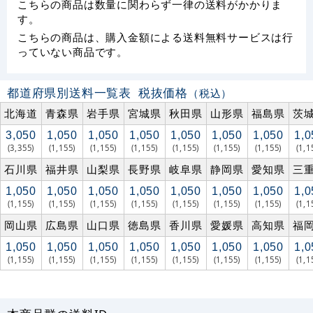
こちらの商品は数量に関わらず一律の送料がかかりま
す。
こちらの商品は、購入金額による送料無料サービスは行
っていない商品です。
都道府県別送料一覧表
税抜価格
（税込）
北海道
青森県
岩手県
宮城県
秋田県
山形県
福島県
茨
3,050
1,050
1,050
1,050
1,050
1,050
1,050
1,0
(3,355)
(1,155)
(1,155)
(1,155)
(1,155)
(1,155)
(1,155)
(1,1
石川県
福井県
山梨県
長野県
岐阜県
静岡県
愛知県
三
1,050
1,050
1,050
1,050
1,050
1,050
1,050
1,0
(1,155)
(1,155)
(1,155)
(1,155)
(1,155)
(1,155)
(1,155)
(1,1
岡山県
広島県
山口県
徳島県
香川県
愛媛県
高知県
福
1,050
1,050
1,050
1,050
1,050
1,050
1,050
1,0
(1,155)
(1,155)
(1,155)
(1,155)
(1,155)
(1,155)
(1,155)
(1,1