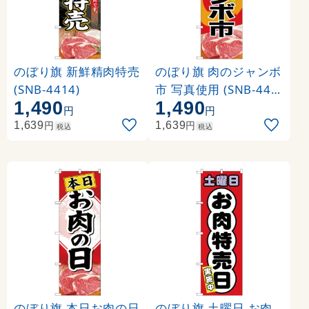
のぼり旗 新鮮精肉特売
のぼり旗 肉のジャンボ
(SNB-4414)
市 写真使用 (SNB-441
1,490
1,490
5)
円
円
円
円
1,639
1,639
税込
税込
のぼり旗 本日お肉の日
のぼり旗 土曜日 お肉