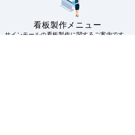
看板製作メニュー
サインモールの看板製作に関するご案内です。
看板製作の流れから印刷の種類・対応看板・無料フォ
ーマットの配布・入稿データのアップロードなど。
看板製作の案内
看板印刷・大判
出力
サインモールの看板製作
のご案内です。スタンド
屋外・屋内で。お客様の
看板はもちろん、バナー
ニーズにお答えする看板
スタンドやのぼり旗など
用大判プリントサービ
幅広い種類の看板を製作
ス。塩ビや合成紙など看
しております。