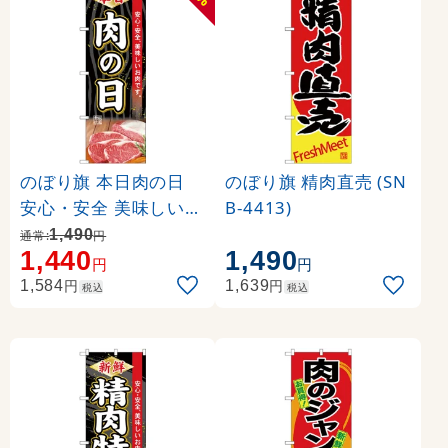
のぼり旗 本日肉の日
のぼり旗 精肉直売 (SN
安心・安全 美味しいお
B-4413)
肉です (SNB-4396)
1,490
通常:
円
1,440
1,490
円
円
円
円
1,584
1,639
税込
税込