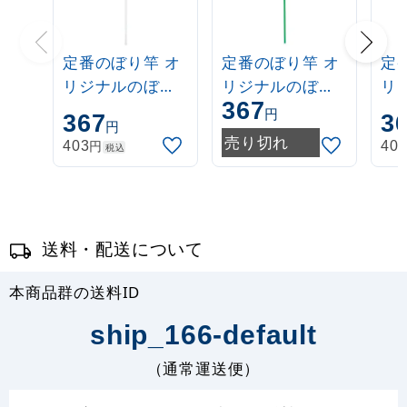
定番のぼり竿 オ
定番のぼり竿 オ
定
リジナルのぼり
リジナルのぼり
リ
367
ポール 1.6～3m
ポール 1.6～3m
ポー
円
367
3
円
伸縮式 白
伸縮式 緑
伸
売り切れ
円
403
40
税込
(30537***)
(30537GRN)
(3
送料・配送について
本商品群の送料ID
ship_166-default
（通常運送便）