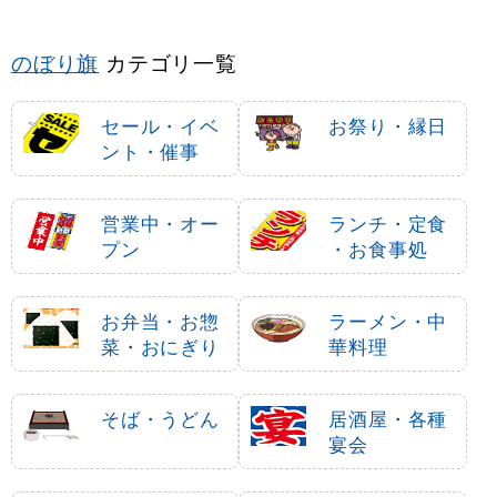
のぼり旗
カテゴリ一覧
セール・イベ
お祭り・縁日
ント・催事
営業中・オー
ランチ・定食
プン
・お食事処
お弁当・お惣
ラーメン・中
菜・おにぎり
華料理
そば・うどん
居酒屋・各種
宴会