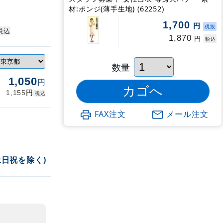
材:ポンジ(薄手生地) (62252)
1,700
円
税抜
税込
1,870
円
税込
数量
1,050
円
円
1,155
税込
FAX注文
メール注文
土日祝を除く)