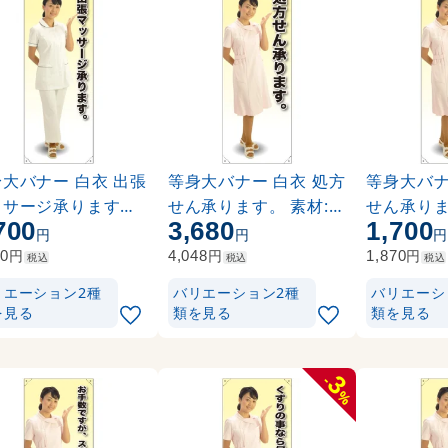
大バナー 白衣 出張
等身大バナー 白衣 処方
等身大バナ
ッサージ承ります。
せん承ります。 素材:ト
せん承りま
700
3,680
1,700
:ポンジ(薄手生地) (
ロマット(厚手生地) (61
ンジ(薄手生地
円
円
45)
636)
円
円
円
70
4,048
1,870
税込
税込
税込
リエーション2種
バリエーション2種
バリエーシ
を見る
類を見る
類を見る
3
-
%