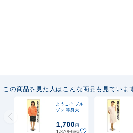
この商品を見た人はこんな商品も見ていま
ようこそ ブル
ゾン 等身大バ
ナー 素材:ポン
ジ(薄手生地)
1,700
円
(62200)
円
1,870
税込