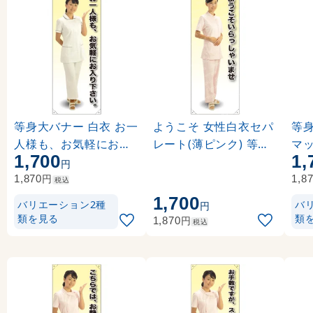
等身大バナー 白衣 お一
ようこそ 女性白衣セパ
等身
人様も、お気軽にお入
レート(薄ピンク) 等身
マ
1,700
1,
り下さい。 素材:ポンジ
大バナー 素材:ポンジ(
素材
円
(薄手生地) (61746)
薄手生地) (62260)
617
円
1,870
1,8
税込
1,700
バリエーション2種
バ
円
類を見る
類
円
1,870
税込