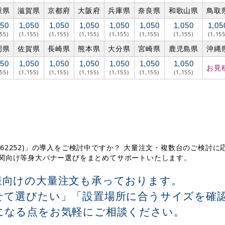
重県
滋賀県
京都府
大阪府
兵庫県
奈良県
和歌山県
鳥取
050
1,050
1,050
1,050
1,050
1,050
1,050
1,05
155)
(1,155)
(1,155)
(1,155)
(1,155)
(1,155)
(1,155)
(1,155
岡県
佐賀県
長崎県
熊本県
大分県
宮崎県
鹿児島県
沖縄
050
1,050
1,050
1,050
1,050
1,050
1,050
お見
155)
(1,155)
(1,155)
(1,155)
(1,155)
(1,155)
(1,155)
 (62252)」の導入をご検討中ですか？ 大量注文・複数台のご検討
機関向け等身大バナー選びをまとめてサポートいたします。
様向けの大量注文も承っております。
せて選びたい」「設置場所に合うサイズを確
になる点をお気軽にご相談ください。