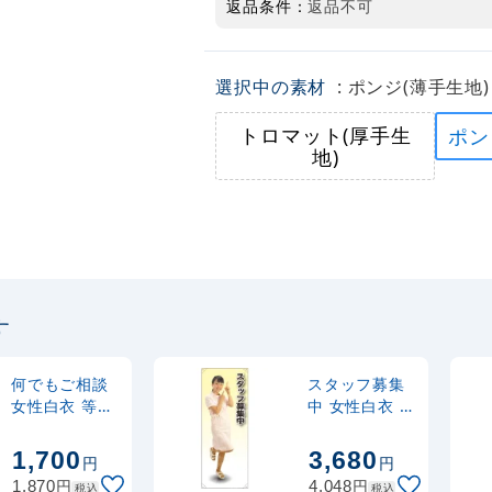
返品条件：
返品不可
選択中の素材
: ポンジ(薄手生地)
トロマット(厚手生
ポン
地)
す
何でもご相談
スタッフ募集
女性白衣 等身
中 女性白衣 等
大バナー 素材:
身大バナー 素
ポンジ(薄手生
材:トロマット
1,700
3,680
円
円
地) (62244)
(厚手生地)
円
円
1,870
4,048
税込
税込