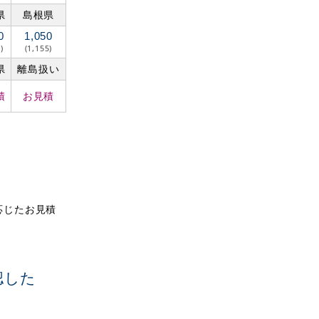
県
島根県
0
1,050
)
(1,155)
県
離島扱い
積
お見積
に応じたお見積
認した