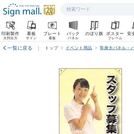
検索
印刷製作
看板
プレート
バック
のぼり旗
ポスター
安
大判出力
サイン
看板
パネル
フレーム
一覧に戻る
|
トップ
イベント用品
等身大パネル・