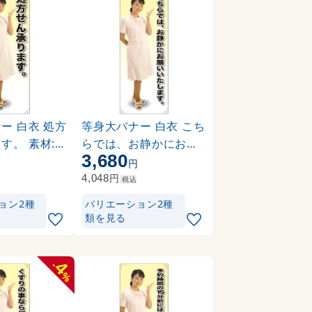
ー 白衣 処方
等身大バナー 白衣 こち
す。 素材:ポ
らでは、お静かにお願
3,680
) (61736)
いいたします。 素材:ト
円
円
ロマット(厚手生地) (61
円
4,048
税込
637)
ョン2種
バリエーション2種
類を見る
4
-
%