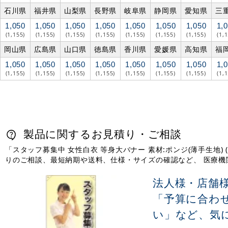
石川県
福井県
山梨県
長野県
岐阜県
静岡県
愛知県
三
1,050
1,050
1,050
1,050
1,050
1,050
1,050
1,
(1,155)
(1,155)
(1,155)
(1,155)
(1,155)
(1,155)
(1,155)
(1,
岡山県
広島県
山口県
徳島県
香川県
愛媛県
高知県
福
1,050
1,050
1,050
1,050
1,050
1,050
1,050
1,
(1,155)
(1,155)
(1,155)
(1,155)
(1,155)
(1,155)
(1,155)
(1,
製品に関するお見積り・ご相談
「スタッフ募集中 女性白衣 等身大バナー 素材:ポンジ(薄手生地)
りのご相談、最短納期や送料、仕様・サイズの確認など、 医療
法人様・店舗
「予算に合わ
い」など、気