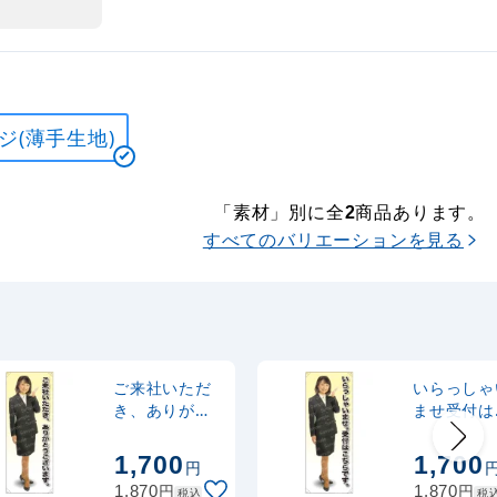
ジ(薄手生地)
「素材」別に全
商品あります。
2
すべてのバリエーションを見る
ご来社いただ
いらっしゃ
き、ありがと
ませ受付は
うございます
ちら 等身
等身大バナー
ナー 素材:
1,700
1,700
円
素材:ポンジ(薄
ジ(薄手生地
円
円
1,870
1,870
税込
税