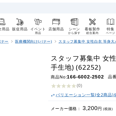
全用品
販促用品
イベント
店舗用品
シーン
看板製作
特集
用品
から探す
総合案内
ページ
バナー
医療機関向け(バナー)
スタッフ募集中 女性白衣 等身大
スタッフ募集中 女性
手生地) (62252)
品
商品No:
166-6002-2502
(0
)
バリエーション一覧(全2商品)
3,200
メーカー価格：
円
(税抜)