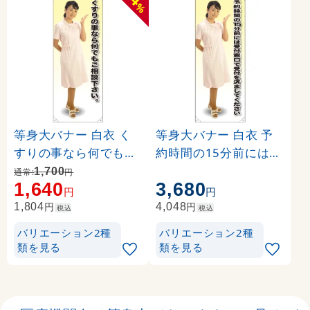
%
等身大バナー 白衣 く
等身大バナー 白衣 予
すりの事なら何でもご
約時間の15分前には受
相談下さい。 素材:ポ
付窓口で… 素材:トロマ
1,700
通常:
円
1,640
3,680
ンジ(薄手生地) (61739
ット(厚手生地) (61640
円
円
)
)
円
円
1,804
4,048
税込
税込
バリエーション2種
バリエーション2種
類を見る
類を見る