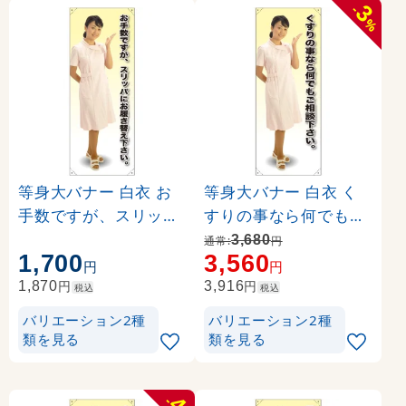
3
-
%
等身大バナー 白衣 お
等身大バナー 白衣 く
手数ですが、スリッパ
すりの事なら何でもご
に…。 素材:ポンジ(薄
相談下さい。 素材:ト
3,680
通常:
円
1,700
3,560
手生地) (61738)
ロマット(厚手生地) (6
円
円
1639)
円
円
1,870
3,916
税込
税込
バリエーション2種
バリエーション2種
類を見る
類を見る
4
-