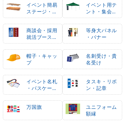
イベント簡易
イベント用テ
ステージ・ポ
ント・集会用
ータブルステ
テント
ージ
商談会・採用
等身大パネル
就活ブース用
・バナー
品
帽子・キャッ
名刺受け・貴
プ
名受け
イベント名札
タスキ・リボ
・パスケース
ン・記章
・ネームホル
ダー
万国旗
ユニフォーム
額縁