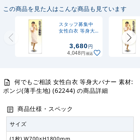
この商品を見た人はこんな商品も見ています
スタッフ募集中
女性白衣 等身大
バナー 素材:トロ
マット(厚手生地)
3,680
円
(62251)
円
4,048
税込
何でもご相談 女性白衣 等身大バナー 素材:
ポンジ(薄手生地) (62244) の商品詳細
商品仕様・スペック
サイズ
(1枚) W700×H1800mm