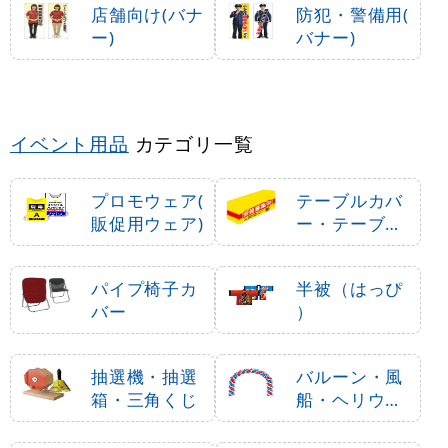
店舗向け(バナ
防犯・警備用(
ー)
バナー)
イベント用品
カテゴリ一覧
プロモウェア(
テーブルカバ
販促用ウェア)
ー・テーブル
クロス
パイプ椅子カ
半被（はっぴ
バー
）
抽選機・抽選
バルーン・風
箱・三角くじ
船・ヘリウム
ガス