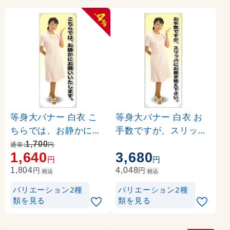
4
-
%
等身大バナー 白衣 こ
等身大バナー 白衣 お
ちらでは、お静かにお
手数ですが、スリッパ
願いいたします。 素材
に…。 素材:トロマット
1,700
通常:
円
1,640
3,680
:ポンジ(薄手生地) (617
(厚手生地) (61638)
円
円
37)
円
円
1,804
4,048
税込
税込
バリエーション2種
バリエーション2種
類を見る
類を見る