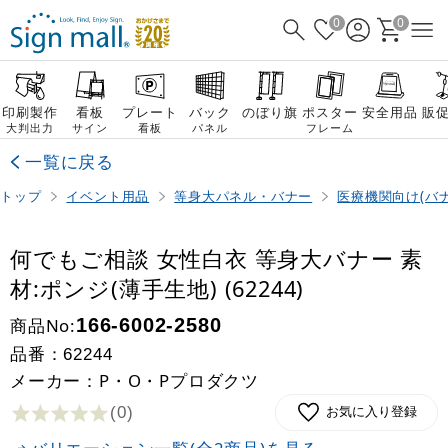
0
0
印刷製作
看板
プレート
バック
のぼり旗
ポスター
安全用品
販
大判出力
サイン
看板
パネル
フレーム
一覧に戻る
トップ
イベント用品
等身大パネル・バナー
医療機関向け(バナ
何でもご相談 女性白衣 等身大バナー 素
材:ポンジ(薄手生地) (62244)
商品No:
166-6002-2580
品番：
62244
メーカー：P・O・Pプロダクツ
(0
)
お気に入り登録