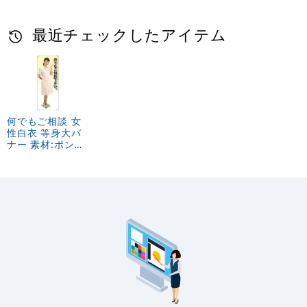
最近チェックしたアイテム
何でもご相談 女
性白衣 等身大バ
ナー 素材:ポンジ
(薄手生地)
(62244)