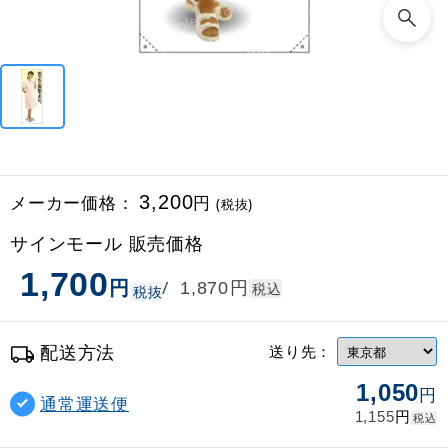
メーカー価格：
3,200
円
(税抜)
サインモール 販売価格
1,700
円
円
/
1,870
税込
税抜
配送方法
送り先：
1,050
円
通常運送便
円
1,155
税込