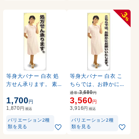
3
-
%
等身大バナー 白衣 処
等身大バナー 白衣 こ
方せん承ります。 素材
ちらでは、お静かにお
:ポンジ(薄手生地) (617
願いいたします。 素材
3,680
通常:
円
1,700
3,560
36)
:トロマット(厚手生地)
円
円
(61637)
円
円
1,870
3,916
税込
税込
バリエーション2種
バリエーション2種
類を見る
類を見る