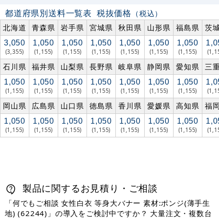
都道府県別送料一覧表
税抜価格
（税込）
北海道
青森県
岩手県
宮城県
秋田県
山形県
福島県
茨
3,050
1,050
1,050
1,050
1,050
1,050
1,050
1,0
(3,355)
(1,155)
(1,155)
(1,155)
(1,155)
(1,155)
(1,155)
(1,1
石川県
福井県
山梨県
長野県
岐阜県
静岡県
愛知県
三
1,050
1,050
1,050
1,050
1,050
1,050
1,050
1,0
(1,155)
(1,155)
(1,155)
(1,155)
(1,155)
(1,155)
(1,155)
(1,1
岡山県
広島県
山口県
徳島県
香川県
愛媛県
高知県
福
1,050
1,050
1,050
1,050
1,050
1,050
1,050
1,0
(1,155)
(1,155)
(1,155)
(1,155)
(1,155)
(1,155)
(1,155)
(1,1
製品に関するお見積り・ご相談
「何でもご相談 女性白衣 等身大バナー 素材:ポンジ(薄手生
地) (62244)」の導入をご検討中ですか？ 大量注文・複数台