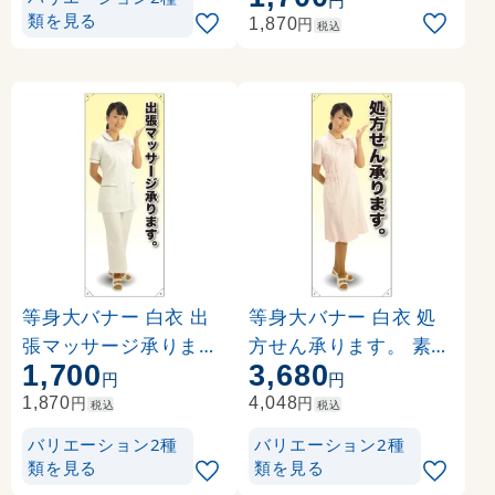
類を見る
円
1,870
税込
等身大バナー 白衣 出
等身大バナー 白衣 処
張マッサージ承ります
方せん承ります。 素材
1,700
3,680
。 素材:ポンジ(薄手生
:トロマット(厚手生地)
円
円
地) (61745)
(61636)
円
円
1,870
4,048
税込
税込
バリエーション2種
バリエーション2種
類を見る
類を見る