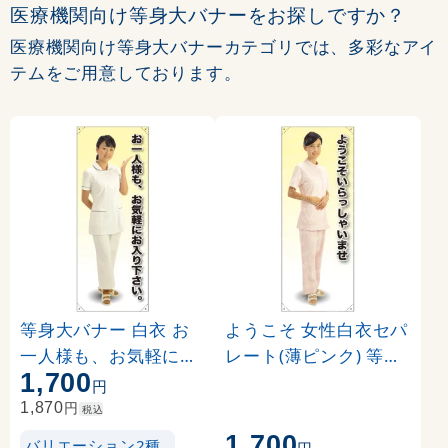
医療機関向け等身大バナーをお探しですか？
医療機関向け等身大バナーカテゴリでは、多彩なアイ
テムをご用意しております。
等身大バナー 白衣 お
ようこそ 女性白衣セパ
一人様も、お気軽にお
レート(薄ピンク) 等身
1,700
入り下さい。 素材:ポ
大バナー 素材:ポンジ(
円
ンジ(薄手生地) (61746
薄手生地) (62260)
円
1,870
税込
)
1,700
バリエーション2種
円