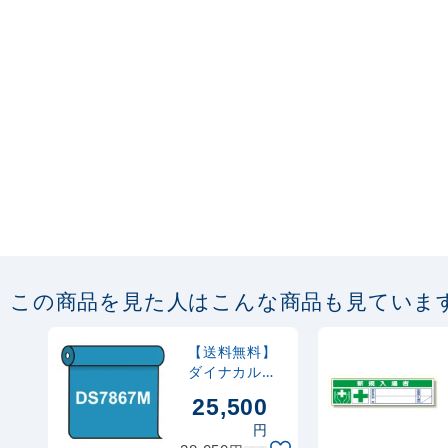
この商品を見た人はこんな商品も見ていま
【送料無料】
ダイナカル
DS7867M フ
25,500
ラッシュブル
円
ー 1020mm幅