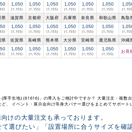
050
1,050
1,050
1,050
1,050
1,050
1,050
1,05
155)
(1,155)
(1,155)
(1,155)
(1,155)
(1,155)
(1,155)
(1,155
重県
滋賀県
京都府
大阪府
兵庫県
奈良県
和歌山県
鳥取
050
1,050
1,050
1,050
1,050
1,050
1,050
1,05
155)
(1,155)
(1,155)
(1,155)
(1,155)
(1,155)
(1,155)
(1,155
岡県
佐賀県
長崎県
熊本県
大分県
宮崎県
鹿児島県
沖縄
050
1,050
1,050
1,050
1,050
1,050
1,050
お見
155)
(1,155)
(1,155)
(1,155)
(1,155)
(1,155)
(1,155)
厚手生地) (61616)」の導入をご検討中ですか？ 大量注文・複数
など、 イベント・展示会向け等身大バナー選びをまとめてサポート
様向けの大量注文も承っております。
せて選びたい」「設置場所に合うサイズを確