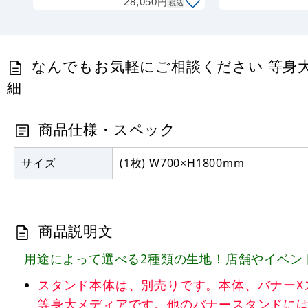
円
28,050
×10m巻
税込
(DS7867M)
なんでもお気軽にご相談ください 等身大バナ
細
商品仕様・スペック
サイズ
(1枚) W700×H1800mm
商品説明文
用途によって選べる2種類の生地！店舗やイベン
スタンド本体は、別売りです。本体、バナーXスタンド ブ
等身大メディアです。他のバナースタンドに