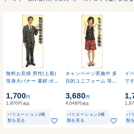
無料お見積 男性(上着)
キャンペーン実施中 多
イ
等身大バナー 素材:ポン
目的ユニフォーム 等身
で
ジ(薄手生地) (62198)
大バナー 素材:トロマッ
ム 
1,700
3,680
1,
ト(厚手生地) (62281)
ポン
円
円
80)
円
円
1,870
4,048
1,8
税込
税込
バリエーション2種
バリエーション2種
バ
類を見る
類を見る
類