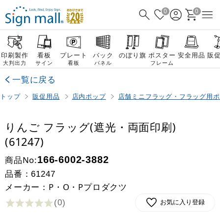
0
0
印刷製作
看板
プレート
バック
のぼり旗
ポスター
安全用品
販
大判出力
サイン
看板
パネル
フレーム
一覧に戻る
トップ
販促用品
店内ポップ
店舗ミニフラッグ・フラッグ用ポ
りんご フラッグ(遮光・両面印刷)
(61247)
商品No:
166-6002-3882
品番：
61247
メーカー：P・O・Pプロダクツ
(0
)
お気に入り登録