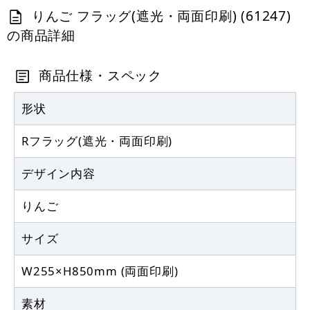
りんご フラッグ(遮光・両面印刷) (61247)
カゴへ
8月16日迄
の商品詳細
Rフラッグ専用ポール (879) ダブルフラ
ッグ 丸パイプ25.5cm白
商品仕様・スペック
887
円
税抜
形状
975
円
税込
カゴへ
Rフラッグ(遮光・両面印刷)
デザイン内容
りんご
サイズ
W255×H850mm (両面印刷)
素材