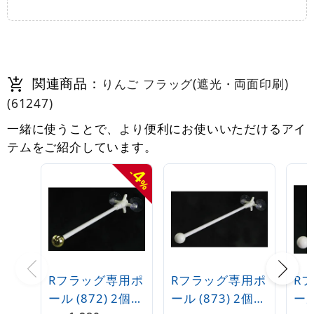
関連商品：
りんご フラッグ(遮光・両面印刷)
(61247)
一緒に使うことで、より便利にお使いいただけるアイ
テムをご紹介しています。
4
-
%
Rフラッグ専用ポ
Rフラッグ専用ポ
R
ール (872) 2個吸
ール (873) 2個吸
ール