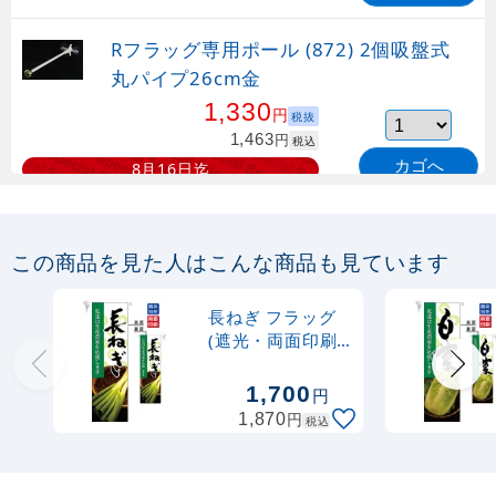
Rフラッグ専用ポール (872) 2個吸盤式
丸パイプ26cm金
1,330
円
税抜
1,463
円
税込
カゴへ
8月16日迄
Rフラッグ専用ポール (873) 2個吸盤式
丸パイプ26cm白
この商品を見た人はこんな商品も見ています
1,130
円
税抜
長ねぎ フラッグ
1,243
円
税込
(遮光・両面印刷)
カゴへ
(61241)
1,700
円
Rフラッグ専用ポール (877) マグネット
円
1,870
税込
式 丸パイプ26cm白
888
円
税抜
976
円
税込