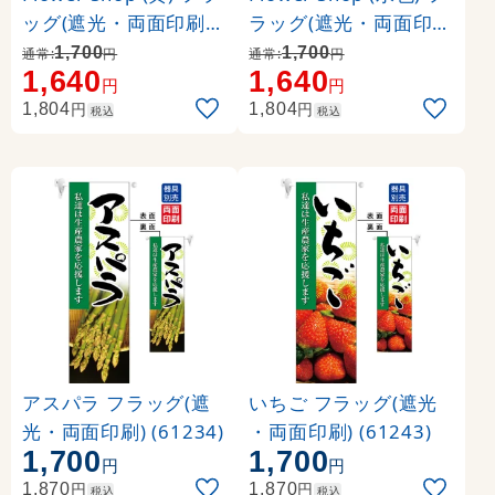
ッグ(遮光・両面印刷) (
ラッグ(遮光・両面印刷
6070)
) (6073)
1,700
1,700
通常:
円
通常:
円
1,640
1,640
円
円
円
円
1,804
1,804
税込
税込
アスパラ フラッグ(遮
いちご フラッグ(遮光
光・両面印刷) (61234)
・両面印刷) (61243)
1,700
1,700
円
円
円
円
1,870
1,870
税込
税込