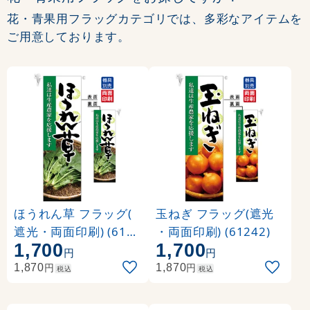
花・青果用フラッグカテゴリでは、多彩なアイテムを
ご用意しております。
ほうれん草 フラッグ(
玉ねぎ フラッグ(遮光
遮光・両面印刷) (6123
・両面印刷) (61242)
1,700
1,700
3)
円
円
円
円
1,870
1,870
税込
税込