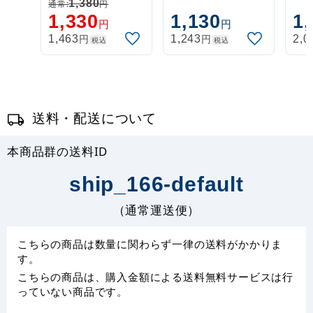
盤式 丸パイプ
盤式 丸パイプ
盤
1,380
通常:
円
1,330
1,130
1,
26cm金
26cm白
26
円
円
円
円
1,463
1,243
2,0
税込
税込
送料・配送について
本商品群の送料ID
ship_166-default
（通常運送便）
こちらの商品は数量に関わらず一律の送料がかかりま
す。
こちらの商品は、購入金額による送料無料サービスは行
っていない商品です。