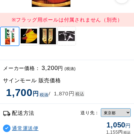
※フラッグ用ポールは付属されません（別売）
メーカー価格：
3,200
円
(税抜)
サインモール 販売価格
1,700
円
円
/
1,870
税込
税抜
配送方法
送り先：
1,050
円
通常運送便
円
1,155
税込