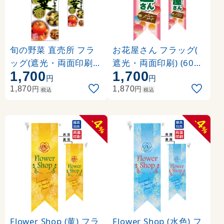
旬の野菜 直売所 フラ
お花屋さん フラッグ(
ッグ(遮光・両面印刷) (
遮光・両面印刷) (6069
1,700
1,700
61230)
)
円
円
円
円
1,870
1,870
税込
税込
4
4
-
-
%
%
Flower Shop (黄) フラ
Flower Shop (水色) フ