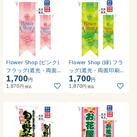
Flower Shop (ピンク)
Flower Shop (緑) フラ
フラッグ(遮光・両面印
ッグ(遮光・両面印刷) (
1,700
1,700
刷) (6071)
6072)
円
円
円
円
1,870
1,870
税込
税込