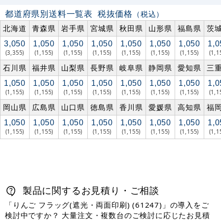
都道府県別送料一覧表
税抜価格
（税込）
北海道
青森県
岩手県
宮城県
秋田県
山形県
福島県
茨
3,050
1,050
1,050
1,050
1,050
1,050
1,050
1,0
(3,355)
(1,155)
(1,155)
(1,155)
(1,155)
(1,155)
(1,155)
(1,1
石川県
福井県
山梨県
長野県
岐阜県
静岡県
愛知県
三
1,050
1,050
1,050
1,050
1,050
1,050
1,050
1,0
(1,155)
(1,155)
(1,155)
(1,155)
(1,155)
(1,155)
(1,155)
(1,1
岡山県
広島県
山口県
徳島県
香川県
愛媛県
高知県
福
1,050
1,050
1,050
1,050
1,050
1,050
1,050
1,0
(1,155)
(1,155)
(1,155)
(1,155)
(1,155)
(1,155)
(1,155)
(1,1
製品に関するお見積り・ご相談
「りんご フラッグ(遮光・両面印刷) (61247)」の導入をご
検討中ですか？ 大量注文・複数台のご検討に応じたお見積