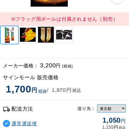
※フラッグ用ポールは付属されません（別売）
メーカー価格：
3,200
円
(税抜)
サインモール 販売価格
1,700
円
円
/
1,870
税込
税抜
配送方法
送り先：
1,050
円
通常運送便
円
1,155
税込