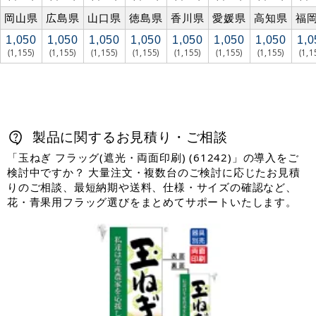
岡山県
広島県
山口県
徳島県
香川県
愛媛県
高知県
福
1,050
1,050
1,050
1,050
1,050
1,050
1,050
1,0
(1,155)
(1,155)
(1,155)
(1,155)
(1,155)
(1,155)
(1,155)
(1,1
製品に関するお見積り・ご相談
「玉ねぎ フラッグ(遮光・両面印刷) (61242)」の導入をご
検討中ですか？ 大量注文・複数台のご検討に応じたお見積
りのご相談、最短納期や送料、仕様・サイズの確認など、
花・青果用フラッグ選びをまとめてサポートいたします。