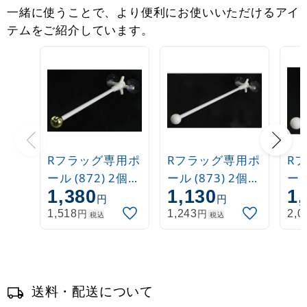
一緒に使うことで、より便利にお使いいただけるアイ
テムをご紹介しています。
Rフラッグ専用ポ
Rフラッグ専用ポ
R
ール (872) 2個吸
ール (873) 2個吸
ール
1,380
1,130
1,
盤式 丸パイプ
盤式 丸パイプ
盤
円
円
26cm金
26cm白
26
円
円
1,518
1,243
2,0
税込
税込
送料・配送について