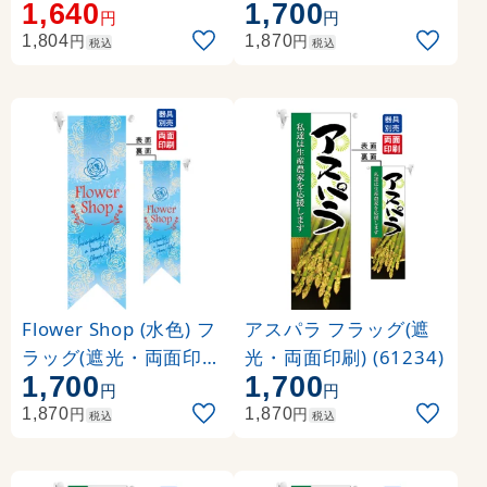
1,640
1,700
円
円
円
円
1,804
1,870
税込
税込
Flower Shop (水色) フ
アスパラ フラッグ(遮
ラッグ(遮光・両面印刷
光・両面印刷) (61234)
1,700
1,700
) (6073)
円
円
円
円
1,870
1,870
税込
税込