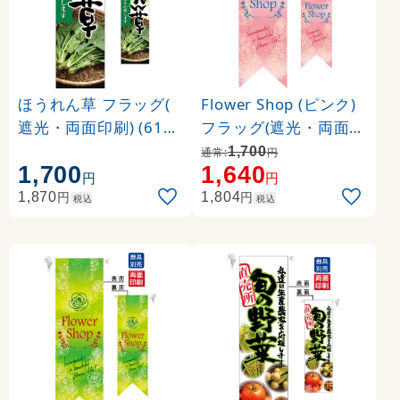
ほうれん草 フラッグ(
Flower Shop (ピンク)
遮光・両面印刷) (6123
フラッグ(遮光・両面印
3)
刷) (6071)
1,700
通常:
円
1,700
1,640
円
円
円
円
1,870
1,804
税込
税込