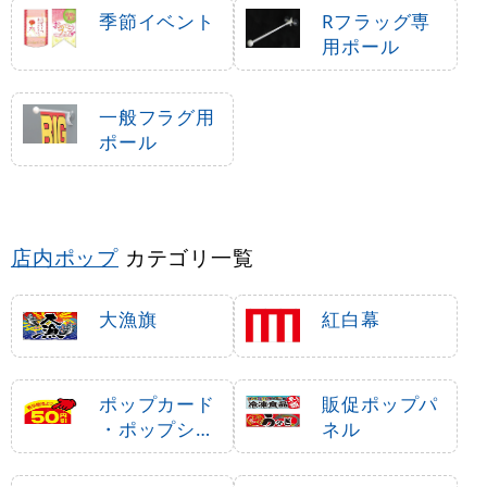
季節イベント
Rフラッグ専
用ポール
一般フラグ用
ポール
店内ポップ
カテゴリ一覧
大漁旗
紅白幕
ポップカード
販促ポップパ
・ポップシー
ネル
ル