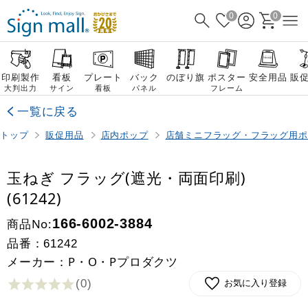
0
0
印刷製作
看板
プレート
バック
のぼり旗
ポスター
安全用品
販
大判出力
サイン
看板
パネル
フレーム
一覧に戻る
トップ
販促用品
店内ポップ
店舗ミニフラッグ・フラッグ用ポ
玉ねぎ フラッグ(遮光・両面印刷)
(61242)
商品No:
166-6002-3884
品番：
61242
メーカー：P・O・Pプロダクツ
(0
)
お気に入り登録