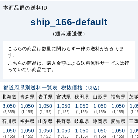
本商品群の送料ID
ship_166-default
（通常運送便）
こちらの商品は数量に関わらず一律の送料がかかりま
す。
こちらの商品は、購入金額による送料無料サービスは行
っていない商品です。
都道府県別送料一覧表
税抜価格
（税込）
北海道
青森県
岩手県
宮城県
秋田県
山形県
福島県
茨
3,050
1,050
1,050
1,050
1,050
1,050
1,050
1,0
(3,355)
(1,155)
(1,155)
(1,155)
(1,155)
(1,155)
(1,155)
(1,1
石川県
福井県
山梨県
長野県
岐阜県
静岡県
愛知県
三
1,050
1,050
1,050
1,050
1,050
1,050
1,050
1,0
(1,155)
(1,155)
(1,155)
(1,155)
(1,155)
(1,155)
(1,155)
(1,1