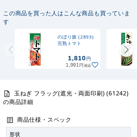
1,006
円
税込
カゴへ
この商品を買った人はこんな商品も買っていま
す
Rフラッグ専用ポール (879) ダブルフラ
ッグ 丸パイプ25.5cm白
のぼり旗 (2893)
完熟トマト
887
円
税抜
975
円
税込
カゴへ
1,810
円
円
1,991
税込
玉ねぎ フラッグ(遮光・両面印刷) (61242)
の商品詳細
商品仕様・スペック
形状