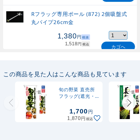
Rフラッグ専用ポール (872) 2個吸盤式
丸パイプ26cm金
1,380
円
税抜
1,518
円
税込
カゴへ
Rフラッグ専用ポール (873) 2個吸盤式
丸パイプ26cm白
この商品を見た人はこんな商品も見ています
1,130
円
税抜
旬の野菜 直売所
1,243
円
税込
フラッグ(遮光・
カゴへ
両面印刷)
(61230)
1,700
円
Rフラッグ専用ポール (877) マグネット
円
1,870
税込
式 丸パイプ26cm白
915
円
税抜