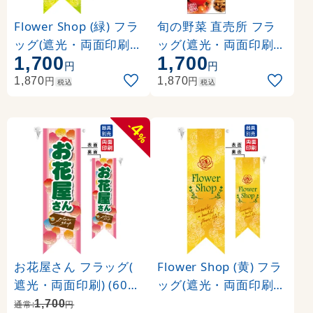
Flower Shop (緑) フラ
旬の野菜 直売所 フラ
ッグ(遮光・両面印刷) (
ッグ(遮光・両面印刷) (
1,700
1,700
6072)
61230)
円
円
円
円
1,870
1,870
税込
税込
4
-
%
お花屋さん フラッグ(
Flower Shop (黄) フラ
遮光・両面印刷) (6069
ッグ(遮光・両面印刷) (
)
6070)
1,700
通常:
円