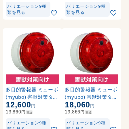
-GJ)
48NB-GJ)
バリエーション9種
バリエーション9種
類を見る
類を見る
多目的警報器 ミューボ
多目的警報器 ミューボ
(myubo) 害獣対策タイ
(myubo) 害獣対策タイ
12,600
18,060
プ 赤 電池式 人感セン
プ 赤 DC電源 人感セン
円
円
サー付 (VK10M-B04JR-
サー付 (VK10M-D48JR
円
円
13,860
19,866
税込
税込
GJ)
-GJ)
バリエーション9種
バリエーション9種
類を見る
類を見る