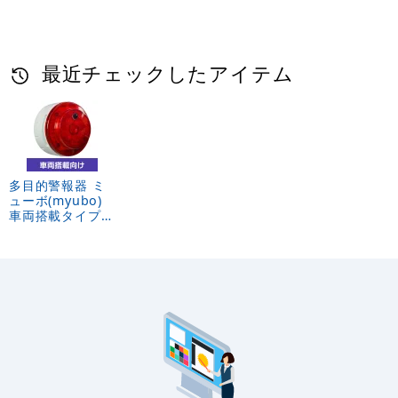
最近チェックしたアイテム
多目的警報器 ミ
ューボ(myubo)
車両搭載タイプ
赤 電池式 人感セ
ンサー付
(VK10M-B04JR-
ST)