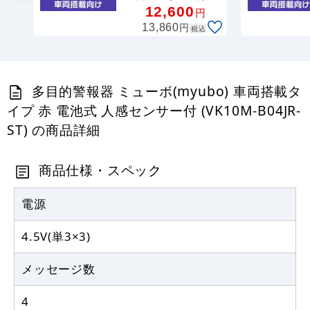
ンサー付
12,600
円
(VK10M-B04JB-
円
13,860
税込
ST)
多目的警報器 ミューボ(myubo) 車両搭載タ
イプ 赤 電池式 人感センサー付 (VK10M-B04JR-
ST) の商品詳細
商品仕様・スペック
電源
4.5V(単3×3)
メッセージ数
4