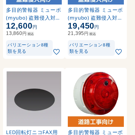
多目的警報器 ミューボ
多目的警報器 ミューボ
(myubo) 盗難侵入対策
(myubo) 盗難侵入対策
12,600
19,450
タイプ 赤 電池式 人感
タイプ 赤 DC電源 人感
円
円
センサー付 (VK10M-B
センサー付 (VK10M-D
円
円
13,860
21,395
税込
税込
04JR-TN)
48JR-TN)
バリエーション8種
バリエーション8種
類を見る
類を見る
LED回転灯ニコFAX用
多目的警報器 ミューボ