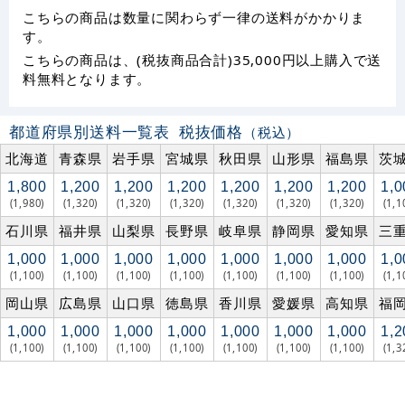
こちらの商品は数量に関わらず一律の送料がかかりま
す。
こちらの商品は、(税抜商品合計)35,000円以上購入で送
料無料となります。
都道府県別送料一覧表
税抜価格
（税込）
北海道
青森県
岩手県
宮城県
秋田県
山形県
福島県
茨
1,800
1,200
1,200
1,200
1,200
1,200
1,200
1,0
(1,980)
(1,320)
(1,320)
(1,320)
(1,320)
(1,320)
(1,320)
(1,1
石川県
福井県
山梨県
長野県
岐阜県
静岡県
愛知県
三
1,000
1,000
1,000
1,000
1,000
1,000
1,000
1,0
(1,100)
(1,100)
(1,100)
(1,100)
(1,100)
(1,100)
(1,100)
(1,1
岡山県
広島県
山口県
徳島県
香川県
愛媛県
高知県
福
1,000
1,000
1,000
1,000
1,000
1,000
1,000
1,2
(1,100)
(1,100)
(1,100)
(1,100)
(1,100)
(1,100)
(1,100)
(1,3