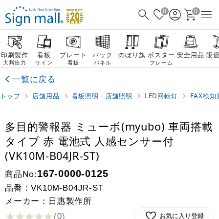
0
0
印刷製作
看板
プレート
バック
のぼり旗
ポスター
安全用品
販
大判出力
サイン
看板
パネル
フレーム
一覧に戻る
トップ
店舗用品
看板照明・店舗照明
LED回転灯
FAX検
多目的警報器 ミューボ(myubo) 車両搭載
タイプ 赤 電池式 人感センサー付
(VK10M-B04JR-ST)
商品No:
167-0000-0125
品番：
VK10M-B04JR-ST
メーカー：日惠製作所
(0
)
お気に入り登録