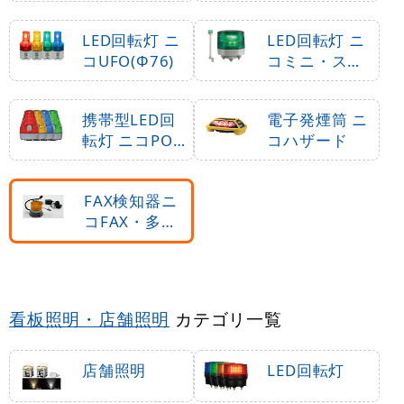
セル(Φ118)
ソーラー(105
Φ)
LED回転灯 ニ
LED回転灯 ニ
コUFO(Φ76)
コミニ・スリ
ム(Φ45)
携帯型LED回
電子発煙筒 ニ
転灯 ニコPOT
コハザード
(Φ84)
FAX検知器ニ
コFAX・多目
的警報器ミュ
ーボ
看板照明・店舗照明
カテゴリ一覧
店舗照明
LED回転灯