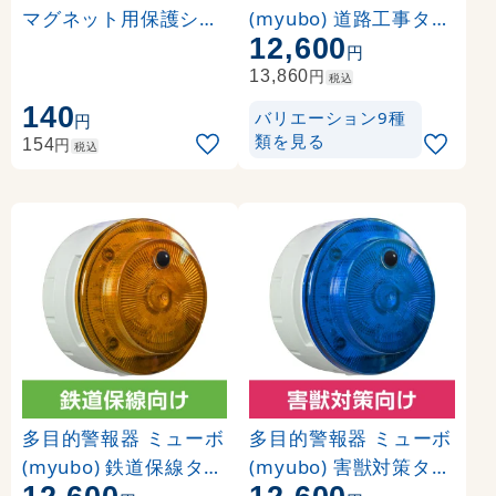
マグネット用保護シー
(myubo) 道路工事タイ
12,600
ル φ46 (A90127)
プ 赤 電池式 人感セン
円
サー付 (VK10M-B04JR-
円
13,860
税込
DK)
140
バリエーション9種
円
類を見る
円
154
税込
多目的警報器 ミューボ
多目的警報器 ミューボ
(myubo) 鉄道保線タイ
(myubo) 害獣対策タイ
プ 黄 電池式 人感セン
プ 青 電池式 人感セン