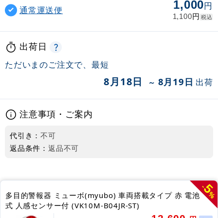
1,000
円
通常運送便
円
1,100
税込
出荷日
ただいまのご注文で、最短
8月18日
8月19日
出荷
～
注意事項・ご案内
代引き：
不可
返品条件：
返品不可
5
-
%
多目的警報器 ミューボ(myubo) 車両搭載タイプ 赤 電池
式 人感センサー付 (VK10M-B04JR-ST)