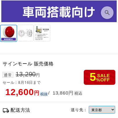
サインモール 販売価格
5
13,290
通常
円
SALE
%OFF
セール：8月16日まで
12,600
円
円
/
13,860
税込
税抜
配送方法
送り先：