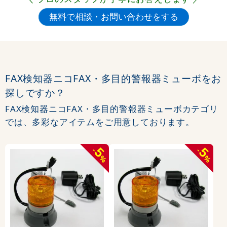
FAX検知器ニコFAX・多目的警報器ミューボをお
探しですか？
FAX検知器ニコFAX・多目的警報器ミューボカテゴリ
では、多彩なアイテムをご用意しております。
5
5
-
-
%
%