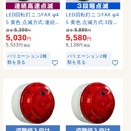
LED回転灯ニコFAX φ4
LED回転灯ニコFAX φ4
5 黄色 点滅方式:連続
5 黄色 点滅方式:3段階
高速点滅 ※ブザー音無
点滅 ※ブザー音有り (V
5,300
5,880
通常:
円
通常:
円
5,030
5,580
し(VL04S-100FAN)
L04S-100FAB)
円
円
円
円
5,533
6,138
税込
税込
バリエーション2種
バリエーション2種
類を見る
類を見る