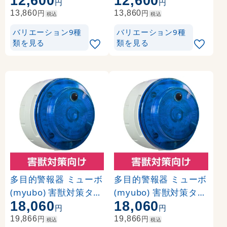
12,600
12,600
円
円
サー付 (VK10M-B04JY-
サー付 (VK10M-B04JB
円
円
13,860
13,860
税込
税込
JR)
-GJ)
バリエーション9種
バリエーション9種
類を見る
類を見る
多目的警報器 ミューボ
多目的警報器 ミューボ
(myubo) 害獣対策タイ
(myubo) 害獣対策タイ
18,060
18,060
プ 青 DC電源 人感セン
プ 青 DC電源 ※人感セ
円
円
サー付 (VK10M-D48JB
ンサー無し (VK10M-D
円
円
19,866
19,866
税込
税込