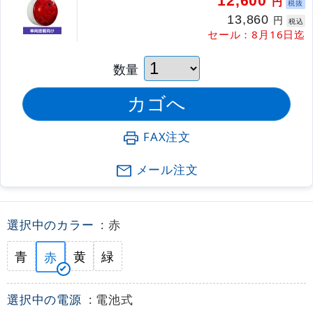
12,600
円
税抜
13,860
円
税込
セール：8月16日迄
数量
FAX注文
メール注文
選択中のカラー
: 赤
青
黄
緑
赤
選択中の電源
: 電池式