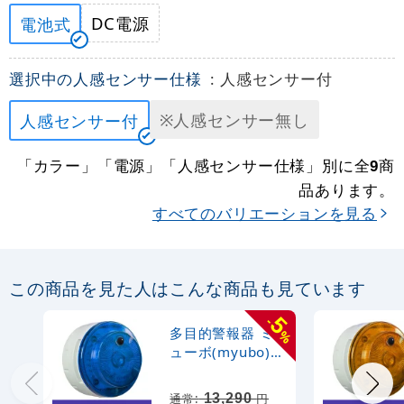
DC電源
電池式
選択中の人感センサー仕様
: 人感センサー付
※人感センサー無し
人感センサー付
「カラー」「電源」「人感センサー仕様」別に全
商
9
品あります。
すべてのバリエーションを見る
この商品を見た人はこんな商品も見ています
5
-
多目的警報器 ミ
%
ューボ(myubo)
車両搭載タイプ
青 電池式 人感セ
13,290
通常:
円