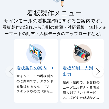
看板製作メニュー
サインモールの看板製作に関するご案内です。
看板製作の流れから印刷の種類・対応看板・無料フォ
ーマットの配布・入稿データのアップロードなど。
看板製作の案内
看板印刷・大判
出力
サインモールの看板製作
のご案内です。スタンド
屋外・屋内で。お客様の
看板はもちろん、バナー
ニーズにお答えする看板
スタンドやのぼり旗など
用大判プリントサービ
幅広い種類の看板を製作
ス。塩ビや合成紙など看
しております。
板用シートや大判ポスタ
ーの印刷を承ります。