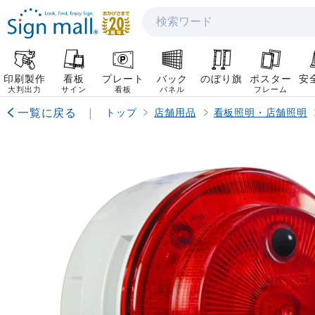
検索
印刷製作
看板
プレート
バック
のぼり旗
ポスター
安
大判出力
サイン
看板
パネル
フレーム
一覧に戻る
|
トップ
店舗用品
看板照明・店舗照明