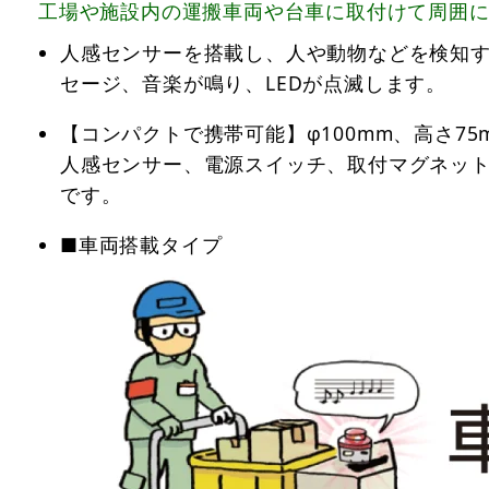
工場や施設内の運搬車両や台車に取付けて周囲
人感センサーを搭載し、人や動物などを検知
セージ、音楽が鳴り、LEDが点滅します。
【コンパクトで携帯可能】φ100mm、高さ75
人感センサー、電源スイッチ、取付マグネッ
です。
■車両搭載タイプ