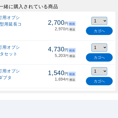
一緒に購入されている商品
転灯用オプシ
2,700
円
離型用延長コ
税抜
2,970
円
税込
カゴへ
転灯用オプシ
4,730
円
税抜
プタセット
5,203
円
税込
カゴへ
転灯用オプシ
1,540
円
税抜
ダプタ
1,694
円
税込
カゴへ
転灯用オプシ
2,110
円
税抜
E3) 分離型
2,321
円
税込
カゴへ
F0.3)