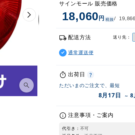
サインモール 販売価格
18,060
円
/
19,86
税抜
配送方法
送り先：
通常運送便
出荷日
ただいまのご注文で、最短
8月17日
8
～
注意事項・ご案内
代引き：
不可