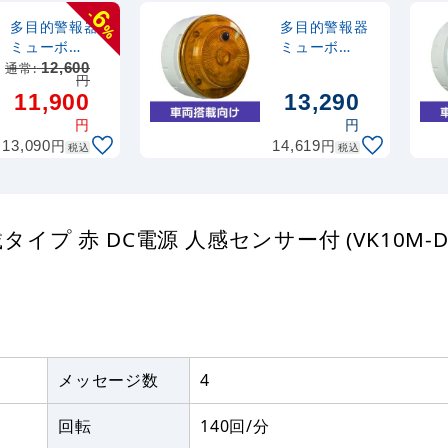
6
-
多目的警報器
多目的警報器
%
ミューボ
ミューボ
(myubo) 盗難
(myubo) 車両
通常:
12,600
円
侵入対策タイ
搭載タイプ 黄
11,900
13,290
プ 赤 電池式
電池式 人感セ
円
円
人感センサー
ンサー付
円
円
13,090
付 (VK10M-
14,619
(VK10M-
税込
税込
B04JR-TN)
B04JY-ST)
イプ 赤 DC電源 人感センサー付 (VK10M-D4
メッセージ数
4
回転
140回/分