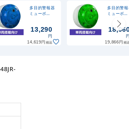
多目的警報器
多目的警報
ミューボ
ミューボ
(myubo) 車両
(myubo) 
搭載タイプ 青
搭載タイプ
13,290
18,06
電池式 人感セ
DC電源 人
円
ンサー付
センサー付
円
円
14,619
(VK10M-
19,866
(VK10M-
税込
税
B04JB-ST)
D48JG-ST)
8JR-