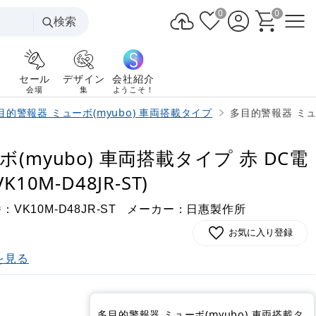
0
0
検索
セール
デザイン
会社紹介
会場
集
ようこそ！
目的警報器 ミューボ(myubo) 車両搭載タイプ
多目的警報器 ミュー
(myubo) 車両搭載タイプ 赤 DC電
0M-D48JR-ST)
番：
メーカー：日惠製作所
VK10M-D48JR-ST
お気に入り登録
を見る
)
多目的警報器 ミューボ(myubo) 車両搭載タ