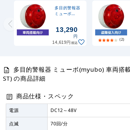
多目的警報器
ミューボ
(myubo) 車両
搭載タイプ 赤
13,290
電池式 人感セ
円
ンサー付
(2)
円
14,619
(VK10M-
税込
B04JR-ST)
多目的警報器 ミューボ(myubo) 車両搭載タ
ST) の商品詳細
商品仕様・スペック
電源
DC12～48V
点滅
70回/分