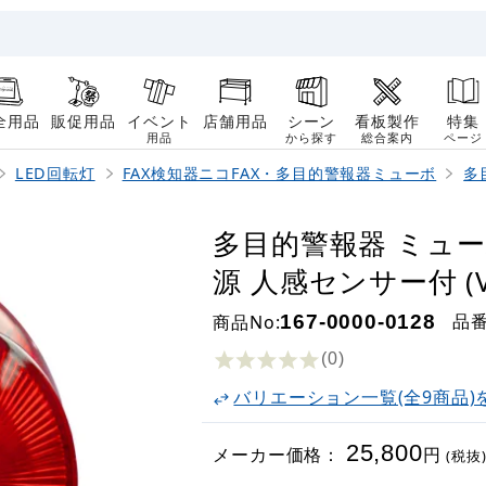
全用品
販促用品
イベント
店舗用品
シーン
看板製作
特集
用品
から探す
総合案内
ページ
LED回転灯
FAX検知器ニコFAX・多目的警報器ミューボ
多
多目的警報器 ミューボ
源 人感センサー付 (VK1
品
商品No:
167-0000-0128
(0
)
バリエーション一覧(全9商品)
25,800
メーカー価格：
円
(税抜