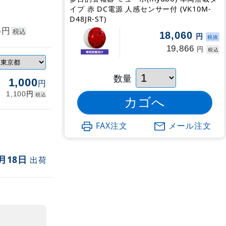
イプ 赤 DC電源 人感センサー付 (VK10M-
D48JR-ST)
円
6
税込
18,060
円
税抜
19,866
円
税込
数量
1,000
円
円
1,100
税込
FAX注文
メール注文
月18日
出荷