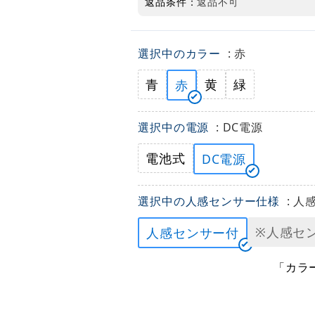
返品条件：
返品不可
選択中のカラー
: 赤
青
黄
緑
赤
選択中の電源
: DC電源
電池式
DC電源
選択中の人感センサー仕様
: 
※人感セ
人感センサー付
「カラ