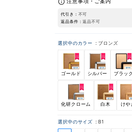
注意事項・ご案内
代引き：
不可
返品条件：
返品不可
選択中のカラー
: ブロンズ
ゴールド
シルバー
ブラッ
化研クローム
白木
けや
選択中のサイズ
: B1