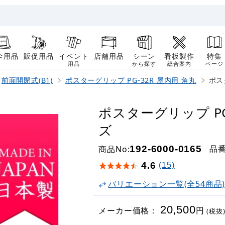
全用品
販促用品
イベント
店舗用品
シーン
看板製作
特集
用品
から探す
総合案内
ページ
前面開閉式(B1)
ポスターグリップ PG-32R 屋内用 角丸
ポス
ポスターグリップ PG
ズ
品
商品No:
192-6000-0165
4.6
(15)
バリエーション一覧(全54商品
20,500
メーカー価格：
円
(税抜