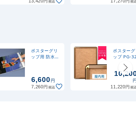
円
円
13,420
17,270
税込
税
ポスターグリ
ポスターグ
ップ用 防水パ
ップ PG-3
ックシート (防
A1サイズ 
雨仕様) B1
用 角丸 ブ
10,20
ズ
6,600
円
円
円
7,260
11,220
税込
税