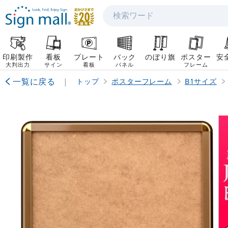
検索
印刷製作
看板
プレート
バック
のぼり旗
ポスター
安
大判出力
サイン
看板
パネル
フレーム
一覧に戻る
|
トップ
ポスターフレーム
B1サイズ