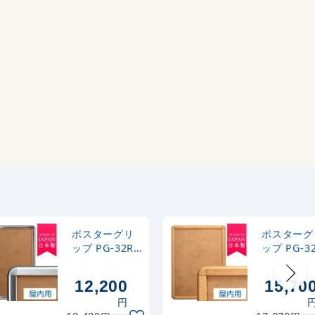
ポスターグリ
ポスターグ
ップ PG-32R
ップ PG-3
B1サイズ 屋内
B1サイズ 
用 角丸 化研ク
用 角丸 け
12,200
15,70
ローム
円