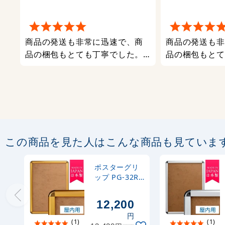
商品の発送も非常に迅速で、商
商品の発送も非
品の梱包もとても丁寧でした。
品の梱包もとて
また利用させていただきます。
また利用させて
この商品を見た人はこんな商品も見ていま
ポスターグリ
ップ PG-32R
B1サイズ 屋内
用 角丸 ゴール
12,200
ド
円
(1)
(1)