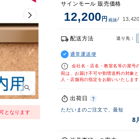
サインモール 販売価格
12,200
円
/
13,42
税抜
配送方法
送り先：
通常運送便
会社名・店名・教室名等の屋号
宛は、お届け不可や割増送料の対象
人・店舗宛の指定をお願いいたしま
出荷日
ただいまのご注文で、最短
可となります
8