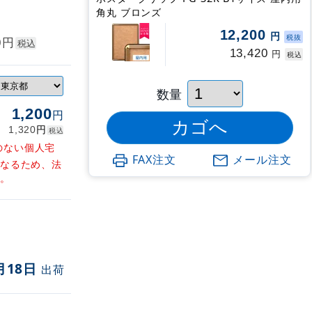
角丸 ブロンズ
12,200
円
税抜
円
0
税込
13,420
円
税込
数量
1,200
円
円
1,320
税込
のない個人宅
FAX注文
メール注文
となるため、法
す。
月18日
出荷