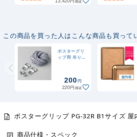
円
13,420
税込
この商品を買った人はこんな商品も買って
ポスターグリ
ップ用 吊り下
げ金具
200
円
円
220
税込
ポスターグリップ PG-32R B1サイズ 
商品仕様・スペック