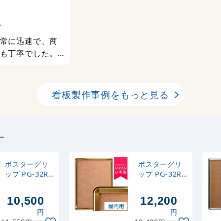
常に迅速で、商
も丁寧でした。
いただきます。
看板製作事例をもっと見る
す
ポスターグリ
ポスターグリ
ップ PG-32R
ップ PG-32R
B1サイズ 屋内
B1サイズ 屋内
用 角丸 シルバ
用 角丸 化研ゴ
10,500
12,200
ー
ールド
円
円