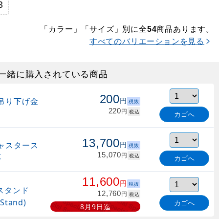
3
「カラー」「サイズ」別に全
商品あります。
54
すべてのバリエーションを見る
一緒に購入されている商品
200
吊り下げ金
円
税抜
220
円
税込
カゴへ
13,700
ャスタース
円
税抜
15,070
円
応
税込
カゴへ
11,600
円
税抜
-スタンド
12,760
円
税込
Stand)
カゴへ
8月9日迄