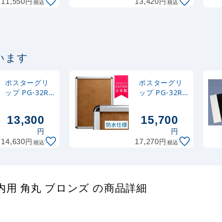
円
円
11,550
13,420
税込
税込
います
ポスターグリ
ポスターグリ
ップ PG-32R
ップ PG-32R
B1サイズ 屋外
B1サイズ 屋外
用 角丸 ブロン
(防水パックシ
13,300
15,700
ズ
ート付仕様) 角
円
円
丸 シルバー
円
円
14,630
17,270
税込
税込
屋内用 角丸 ブロンズ の商品詳細