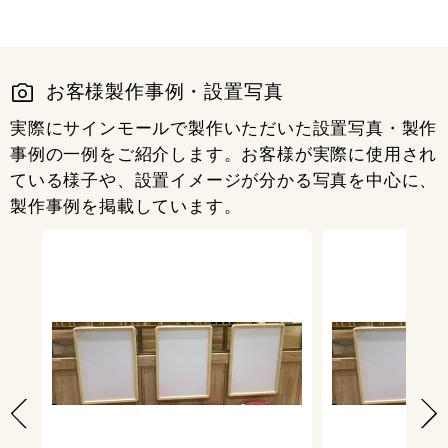
A2/B2/A1/B1対応 (L-Stand)
12,000
円
税抜
お客様製作事例・設置写真
13,200
円
税込
カゴへ
実際にサインモールで製作いただいた設置写真・製作
事例の一例をご紹介します。お客様が実際に使用され
ている様子や、設置イメージが分かる写真を中心に、
製作事例を掲載しています。