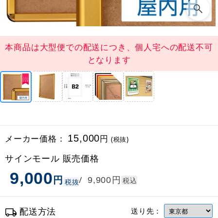
本商品は大型便での配送につき、個人宅への配送不可
となります
メーカー価格：
15,000
円
(税抜)
サインモール 販売価格
9,000
円
円
/
9,900
税込
税抜
配送方法
送り先：