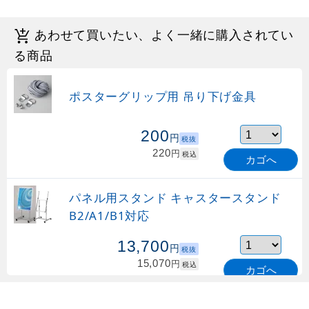
あわせて買いたい、よく一緒に購入されてい
る商品
ポスターグリップ用 吊り下げ金具
200
円
税抜
220
円
税込
カゴへ
パネル用スタンド キャスタースタンド
B2/A1/B1対応
13,700
円
税抜
15,070
円
税込
カゴへ
パネル用スタンド L-スタンド