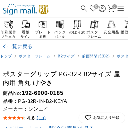
0
0
印刷製作
看板
プレート
バック
のぼり旗
ポスター
安全用品
販
大判出力
サイン
看板
パネル
フレーム
一覧に戻る
トップ
ポスターフレーム
B2サイズ
前面開閉式(B2)
ポスタ
ポスターグリップ PG-32R B2サイズ 屋
内用 角丸 けやき
商品No:
192-6000-0185
品番：
PG-32R-IN-B2-KEYA
メーカー：シンエイ
(15)
4.6
お気に入り登録