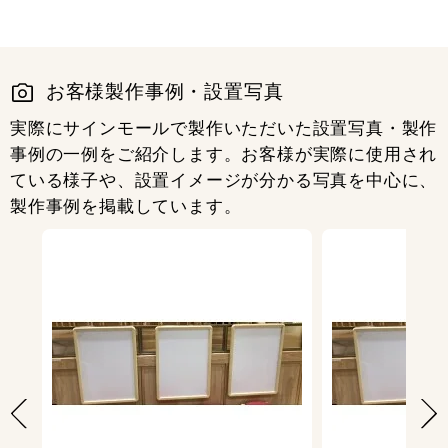
A2/B2/A1/B1対応 (L-Stand)
11,600
円
税抜
12,760
円
税込
お客様製作事例・設置写真
カゴへ
8月9日迄
実際にサインモールで製作いただいた設置写真・製作
事例の一例をご紹介します。お客様が実際に使用され
ている様子や、設置イメージが分かる写真を中心に、
製作事例を掲載しています。