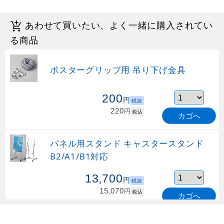
あわせて買いたい、よく一緒に購入されてい
る商品
ポスターグリップ用 吊り下げ金具
200
円
税抜
220
円
税込
カゴへ
パネル用スタンド キャスタースタンド
B2/A1/B1対応
13,700
円
税抜
15,070
円
税込
カゴへ
パネル用スタンド L-スタンド