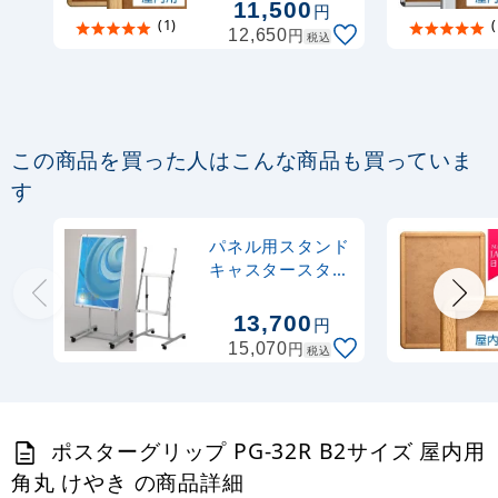
11,500
円
(1)
(
円
12,650
税込
この商品を買った人はこんな商品も買っていま
す
パネル用スタンド
キャスタースタン
ド B2/A1/B1対応
13,700
円
円
15,070
税込
ポスターグリップ PG-32R B2サイズ 屋内用
角丸 けやき の商品詳細