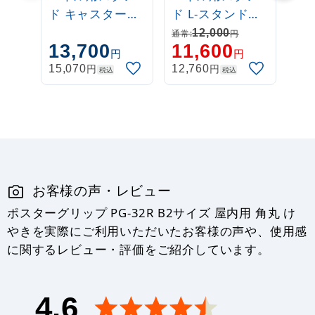
ド キャスタース
ド L-スタンド
タンド
A2/B2/A1/B1対
12,000
通常:
円
13,700
11,600
B2/A1/B1対応
応 (L-Stand)
円
円
円
円
15,070
12,760
税込
税込
お客様の声・レビュー
ポスターグリップ PG-32R B2サイズ 屋内用 角丸 け
やきを実際にご利用いただいたお客様の声や、使用感
に関するレビュー・評価をご紹介しています。
4.6