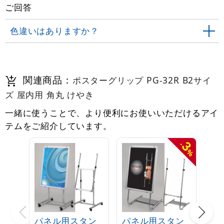
ご回答
色違いはありますか？
関連商品：
ポスターグリップ PG-32R B2サイ
ズ 屋内用 角丸 けやき
一緒に使うことで、より便利にお使いいただけるアイ
テムをご紹介しています。
3
-
%
パネル用スタン
パネル用スタン