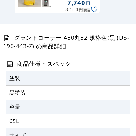
6)
カゴへ
7,740
円
円
8,514
税込
グランドコーナー 用プレート 規格:あき
かん (DS-200-412-1)
グランドコーナー 430丸32 規格色:黒 (DS-
1,470
円
税抜
196-443-7) の商品詳細
1,617
円
税込
カゴへ
商品仕様・スペック
塗装
黒塗装
容量
65L
サイズ