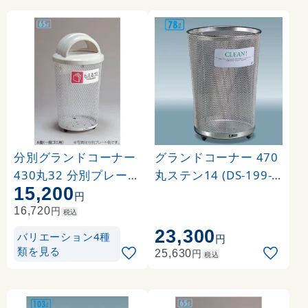
分別グランドコーナー
グランドコーナー 470
430丸32 分別プレート
丸ステン14 (DS-199-3
15,200
:もえるゴミ DS-195-2
47-0)
円
11-6
円
16,720
税込
23,300
バリエーション4種
円
類を見る
円
25,630
税込