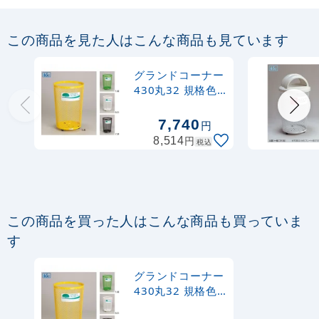
グランドコーナー 用プレート 規格:もえ
るゴミ (DS-200-401-2)
この商品を見た人はこんな商品も見ています
1,470
円
税抜
グランドコーナー
1,617
円
税込
430丸32 規格色:
カゴへ
白 (DS-196-443-
6)
7,740
円
グランドコーナー 用プレート 規格:もえ
円
8,514
税込
ないゴミ (DS-200-402-3)
1,470
円
税抜
1,617
円
税込
カゴへ
この商品を買った人はこんな商品も買っていま
す
グランドコーナー 用プレート 規格:あき
びん (DS-200-411-1)
グランドコーナー
430丸32 規格色:
1,470
円
税抜
白 (DS-196-443-
1,617
円
税込