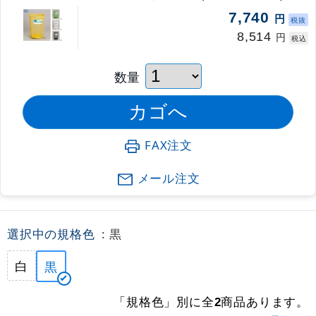
7,740
円
税抜
8,514
円
税込
数量
FAX注文
メール注文
選択中の規格色
: 黒
白
黒
「規格色」別に全
商品あります。
2