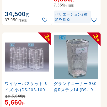
円
円
7,359
税込
34,500
バリエーション2種
円
類を見る
円
37,950
税込
3
3
-
-
%
%
ワイヤーバスケット サ
グランドコーナー 350
イズ:小 (DS-205-100-0
角Rステン14 (DS-198-
)
135-0)
5,840
通常:
円
5,660
円