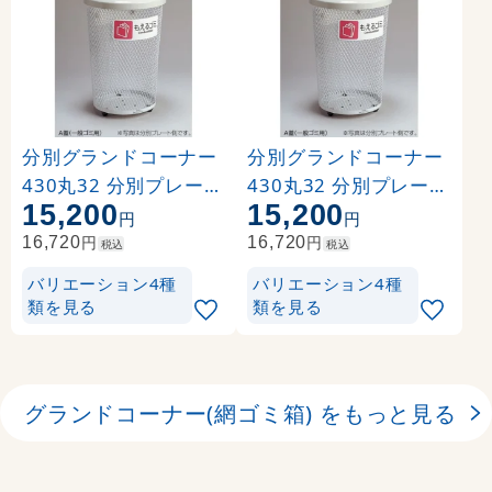
分別グランドコーナー
分別グランドコーナー
430丸32 分別プレート
430丸32 分別プレート
15,200
15,200
:あきびん DS-195-221
:あきかん DS-195-222
円
円
-6
-6
円
円
16,720
16,720
税込
税込
バリエーション4種
バリエーション4種
類を見る
類を見る
グランドコーナー(網ゴミ箱) をもっと見る