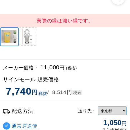
実際の緑は濃い緑です。
メーカー価格：
11,000
円
(税抜)
サインモール 販売価格
7,740
円
円
/
8,514
税込
税抜
配送方法
送り先：
1,050
円
通常運送便
円
1,155