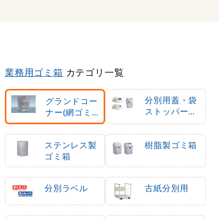
業務用ゴミ箱
カテゴリ一覧
分別用蓋・袋
グランドコー
ストッパー等
ナー(網ゴミ
ゴミ箱オプシ
箱)
ョン用品
ステンレス製
樹脂製ゴミ箱
ゴミ箱
分別ラベル
古紙分別用