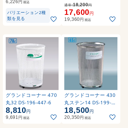
円
6,226
税込
18,200
通常:
円
17,600
バリエーション2種
円
類を見る
円
19,360
税込
グランドコーナー 470
グランドコーナー 430
丸32 DS-196-447-6
丸ステン14 DS-199-3
8,810
18,500
43-0
円
円
円
円
9,691
20,350
税込
税込