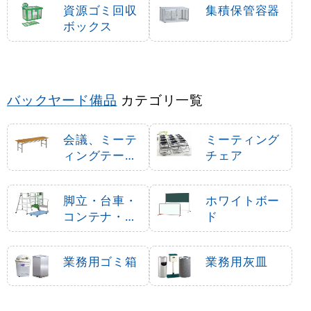
資源ゴミ回収
集積保管容器
ボックス
バックヤード備品
カテゴリ一覧
会議、ミーテ
ミーティング
ィングテーブ
チェア
ル・机
脚立・台車・
ホワイトボー
コンテナ・カ
ド
ート
業務用ゴミ箱
業務用灰皿