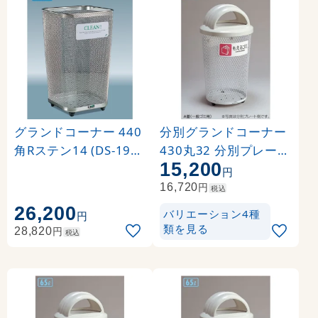
グランドコーナー 440
分別グランドコーナー
角Rステン14 (DS-198-
430丸32 分別プレート
15,200
144-0)
:もえないゴミ DS-195-
円
212-6
円
16,720
税込
26,200
バリエーション4種
円
類を見る
円
28,820
税込