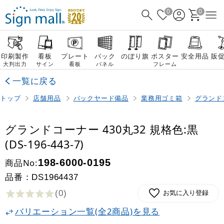
0
0
印刷製作
看板
プレート
バック
のぼり旗
ポスター
安全用品
販
大判出力
サイン
看板
パネル
フレーム
一覧に戻る
トップ
店舗用品
バックヤード備品
業務用ゴミ箱
グランド
グランドコーナー 430丸32 規格色:黒
(DS-196-443-7)
商品No:
198-6000-0195
品番：
DS1964437
(0
)
お気に入り登録
バリエーション一覧(全2商品)を見る