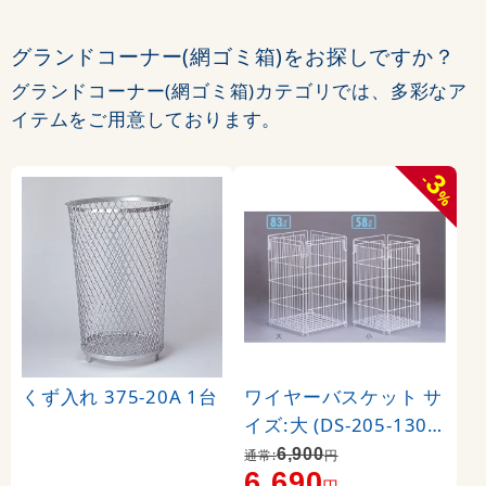
グランドコーナー(網ゴミ箱)をお探しですか？
グランドコーナー(網ゴミ箱)カテゴリでは、多彩なア
イテムをご用意しております。
3
-
%
くず入れ 375-20A 1台
ワイヤーバスケット サ
イズ:大 (DS-205-130-0
)
6,900
通常:
円
6,690