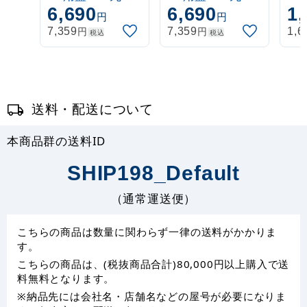
6,690
6,690
1,
タ:Aタイプ (S-
タ:Bタイプ (DS-
格
円
円
200-520-0)
200-521-0)
(DS
円
円
7,359
7,359
1,6
税込
税込
送料・配送について
本商品群の送料ID
SHIP198_Default
（通常運送便）
こちらの商品は数量に関わらず一律の送料がかかりま
す。
こちらの商品は、(税抜商品合計)80,000円以上購入で送
料無料となります。
※納品先には会社名・店舗名などの屋号が必要になりま