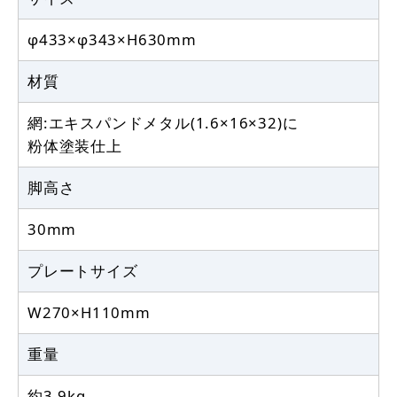
φ433×φ343×H630mm
材質
網:エキスパンドメタル(1.6×16×32)に
粉体塗装仕上
脚高さ
30mm
プレートサイズ
W270×H110mm
重量
約3.9kg