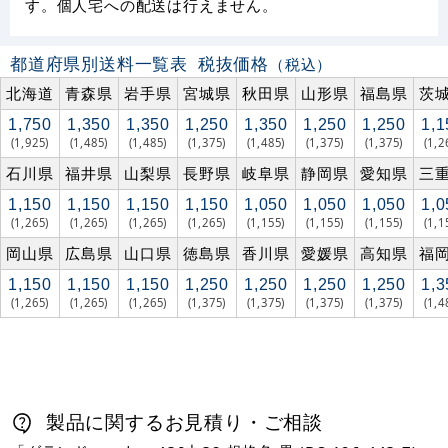
す。個人宅への配送は行えません。
都道府県別送料一覧表
税抜価格
（税込）
北海道
青森県
岩手県
宮城県
秋田県
山形県
福島県
茨
1,750
1,350
1,350
1,250
1,350
1,250
1,250
1,1
(1,925)
(1,485)
(1,485)
(1,375)
(1,485)
(1,375)
(1,375)
(1,2
石川県
福井県
山梨県
長野県
岐阜県
静岡県
愛知県
三
1,150
1,150
1,150
1,150
1,050
1,050
1,050
1,0
(1,265)
(1,265)
(1,265)
(1,265)
(1,155)
(1,155)
(1,155)
(1,1
岡山県
広島県
山口県
徳島県
香川県
愛媛県
高知県
福
1,150
1,150
1,150
1,250
1,250
1,250
1,250
1,3
(1,265)
(1,265)
(1,265)
(1,375)
(1,375)
(1,375)
(1,375)
(1,4
製品に関するお見積り・ご相談