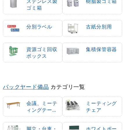
ステンレス製
樹脂製ゴミ箱
ゴミ箱
分別ラベル
古紙分別用
資源ゴミ回収
集積保管容器
ボックス
バックヤード備品
カテゴリ一覧
会議、ミーテ
ミーティング
ィングテーブ
チェア
ル・机
脚立・台車・
ホワイトボー