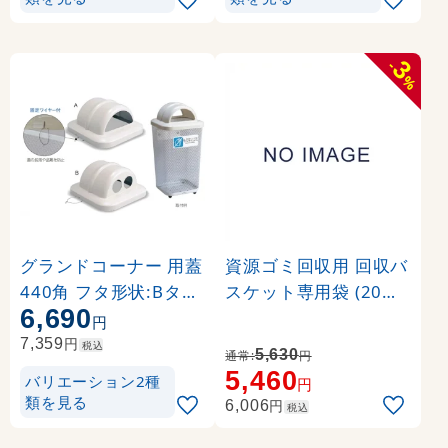
3
-
%
グランドコーナー 用蓋
資源ゴミ回収用 回収バ
440角 フタ形状:Bタイ
スケット専用袋 (20枚
6,690
プ (S-200-561-0)
入) サイズ:L (DS-192-6
円
30-0)
円
7,359
税込
5,630
通常:
円
5,460
バリエーション2種
円
類を見る
円
6,006
税込