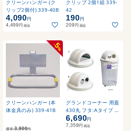
クリーンハンガー (ク
クリップ 2個1組 339-
リップ2個付) 339-40B
42
4,090
190
円
円
円
円
4,499
209
税込
税込
5
-
%
クリーンハンガー (本
グランドコーナー 用蓋
体金具のみ) 339-41B
430丸 フタ:Aタイプ (S
6,690
-200-520-0)
円
円
7,359
税込
3,900
通常:
円