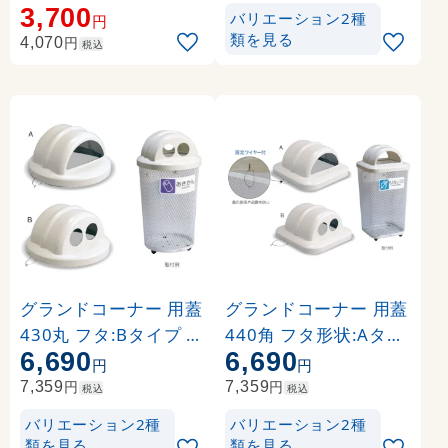
3,700
バリエーション2種
円
類を見る
円
4,070
税込
グランドコーナー 用蓋
グランドコーナー 用蓋
430丸 フタ:Bタイプ (D
440角 フタ形状:Aタイ
6,690
6,690
S-200-521-0)
プ (S-200-560-0)
円
円
円
円
7,359
7,359
税込
税込
バリエーション2種
バリエーション2種
類を見る
類を見る