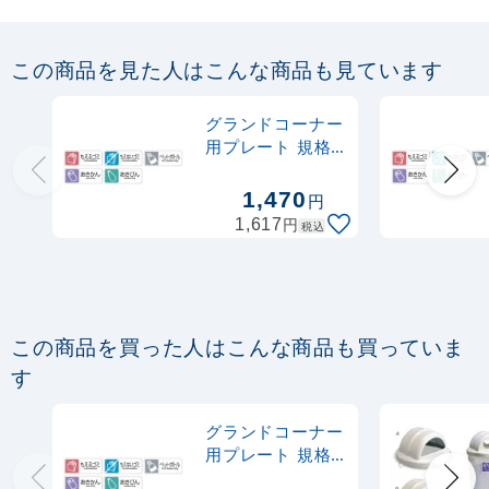
分別グランドコーナー 440角R32 分別プ
レート:もえるゴミ DS-195-311-6
この商品を見た人はこんな商品も見ています
17,500
円
税抜
グランドコーナー
19,250
円
税込
用プレート 規格:
カゴへ
あきかん (DS-
200-412-1)
1,470
円
円
1,617
税込
この商品を買った人はこんな商品も買っていま
す
グランドコーナー
用プレート 規格:
あきかん (DS-