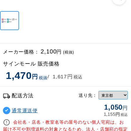
メーカー価格：
2,100
円
(税抜)
サインモール 販売価格
1,470
円
円
/
1,617
税込
税抜
配送方法
送り先：
1,050
円
通常運送便
円
1,155
税込
会社名・店名・教室名等の屋号のない個人宅宛は、お
届け不可や割増送料の対象となるため、法人・店舗宛の指定