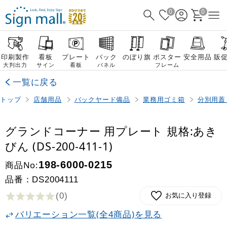
0
0
印刷製作
看板
プレート
バック
のぼり旗
ポスター
安全用品
販
大判出力
サイン
看板
パネル
フレーム
一覧に戻る
トップ
店舗用品
バックヤード備品
業務用ゴミ箱
分別用蓋
グランドコーナー 用プレート 規格:あき
びん (DS-200-411-1)
商品No:
198-6000-0215
品番：
DS2004111
(0
)
お気に入り登録
バリエーション一覧(全4商品)を見る