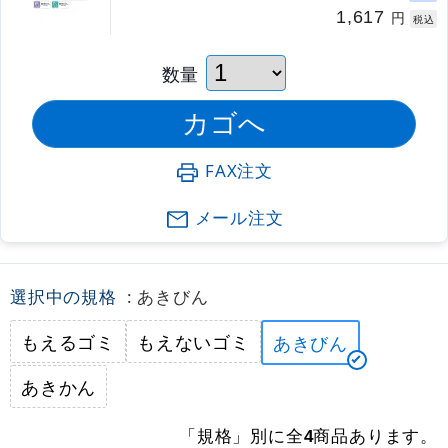
1,617
円
税込
数量
FAX注文
メール注文
選択中の規格
: あきびん
もえるゴミ
もえないゴミ
あきびん
あきかん
「規格」別に全
商品あります。
4