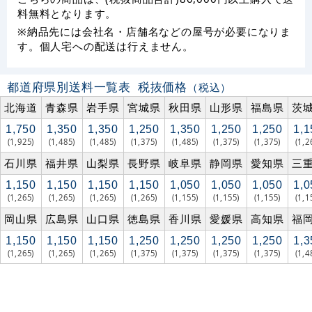
料無料となります。
※納品先には会社名・店舗名などの屋号が必要になりま
す。個人宅への配送は行えません。
都道府県別送料一覧表
税抜価格
（税込）
北海道
青森県
岩手県
宮城県
秋田県
山形県
福島県
茨
1,750
1,350
1,350
1,250
1,350
1,250
1,250
1,1
(1,925)
(1,485)
(1,485)
(1,375)
(1,485)
(1,375)
(1,375)
(1,2
石川県
福井県
山梨県
長野県
岐阜県
静岡県
愛知県
三
1,150
1,150
1,150
1,150
1,050
1,050
1,050
1,0
(1,265)
(1,265)
(1,265)
(1,265)
(1,155)
(1,155)
(1,155)
(1,1
岡山県
広島県
山口県
徳島県
香川県
愛媛県
高知県
福
1,150
1,150
1,150
1,250
1,250
1,250
1,250
1,3
(1,265)
(1,265)
(1,265)
(1,375)
(1,375)
(1,375)
(1,375)
(1,4