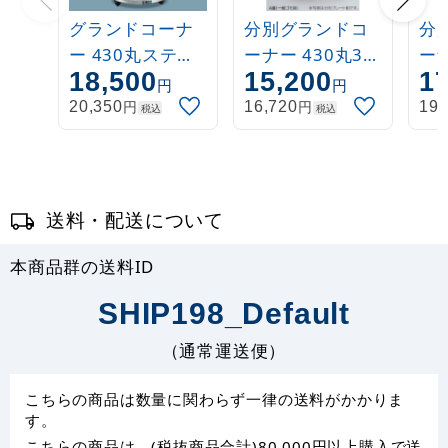
グランドコーナ
分別グランドコ
分
ー 430丸ステン
ーナー 430丸32
ーナ
18,500
15,200
1
14 DS-199-343-
分別プレート:も
R3
円
円
0
えるゴミ DS-
ト
円
円
20,350
16,720
19,
税込
税込
195-211-6
DS-
送料・配送について
本商品群の送料ID
SHIP198_Default
（通常運送便）
こちらの商品は数量に関わらず一律の送料がかかりま
す。
こちらの商品は、(税抜商品合計)80,000円以上購入で送