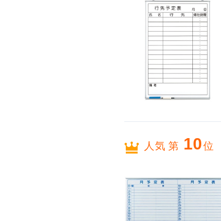
10
人気 第
位