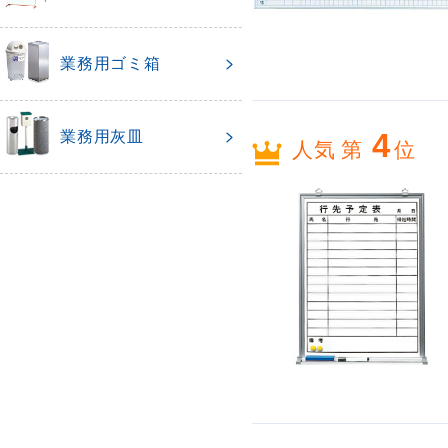
業務用ゴミ箱
業務用灰皿
4
人気 第
位