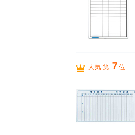
7
人気 第
位