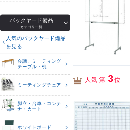
バックヤード備品
カテゴリ一覧
人気のバックヤード備品
を見る
会議、ミーティング
テーブル・机
3
人気 第
位
ミーティングチェア
脚立・台車・コンテ
ナ・カート
ホワイトボード