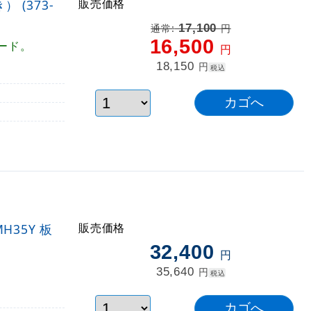
販売価格
 (373-
17,100
通常:
円
16,500
ード。
円
18,150
円
税込
販売価格
H35Y 板
32,400
円
35,640
円
税込