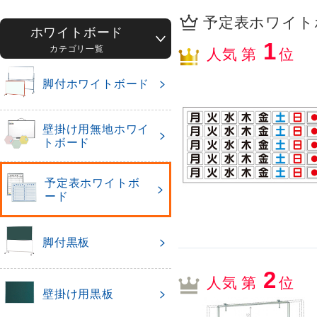
予定表ホワイトボ
ホワイトボード
1
カテゴリ一覧
人気 第
位
脚付ホワイトボード
壁掛け用無地ホワイ
トボード
予定表ホワイトボ
ード
脚付黒板
2
人気 第
位
壁掛け用黒板