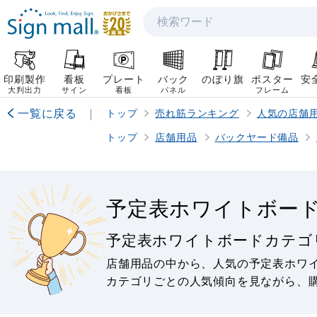
検索
印刷製作
看板
プレート
バック
のぼり旗
ポスター
安
大判出力
サイン
看板
パネル
フレーム
一覧に戻る
|
トップ
売れ筋ランキング
人気の店舗
トップ
店舗用品
バックヤード備品
予定表ホワイトボー
予定表ホワイトボードカテゴ
店舗用品の中から、人気の予定表ホワ
カテゴリごとの人気傾向を見ながら、