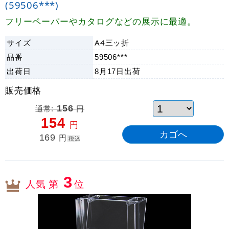
(59506***)
フリーペーパーやカタログなどの展示に最適。
サイズ
A4三ッ折
品番
59506***
出荷日
8月17日
出荷
販売価格
通常:
156
円
154
円
169
円
税込
3
人気 第
位