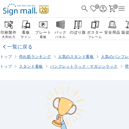
0
0
印刷製作
看板
プレート
バック
のぼり旗
ポスター
安全用品
販
大判出力
サイン
看板
パネル
フレーム
一覧に戻る
トップ
売れ筋ランキング
人気のスタンド看板
人気のパンフレ
トップ
スタンド看板
パンフレットラック・マガジンラック
壁