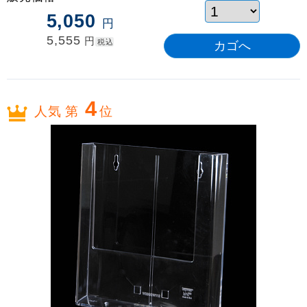
5,050
円
5,555
円
税込
4
人気 第
位