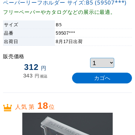
ペーパーリーフホルダー サイズ:B5 (59507***)
フリーペーパーやカタログなどの展示に最適。
サイズ
B5
品番
59507***
出荷日
8月17日
出荷
販売価格
312
円
343
円
税込
18
人気 第
位