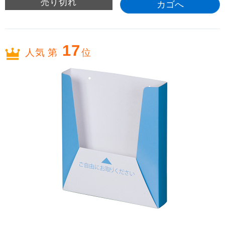
売り切れ
17
人気 第
位