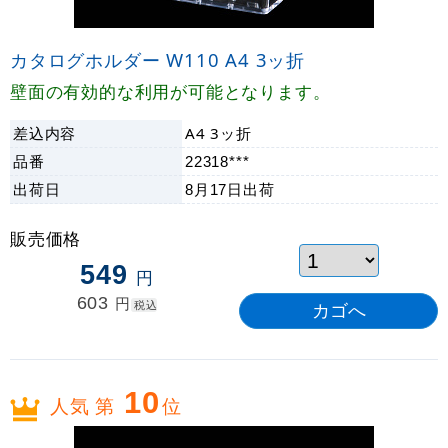
カタログホルダー W110 A4 3ッ折
壁面の有効的な利用が可能となります。
差込内容
A4 3ッ折
品番
22318***
出荷日
8月17日
出荷
販売価格
549
円
603
円
税込
10
人気 第
位