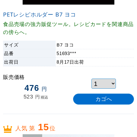
PETレシピホルダー B7 ヨコ
食品売場の強力販促ツール。レシピカードを関連商品
の傍らへ。
サイズ
B7 ヨコ
品番
51693***
出荷日
8月17日
出荷
販売価格
476
円
523
円
税込
15
人気 第
位