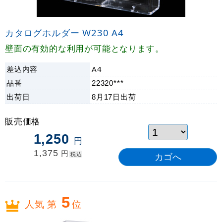
カタログホルダー W230 A4
壁面の有効的な利用が可能となります。
差込内容
A4
品番
22320***
出荷日
8月17日
出荷
販売価格
1,250
円
1,375
円
税込
5
人気 第
位