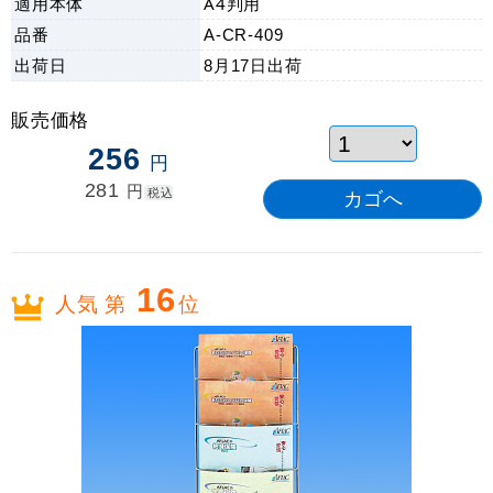
適用本体
A4判用
品番
A-CR-409
出荷日
8月17日
出荷
販売価格
256
円
281
円
税込
16
人気 第
位