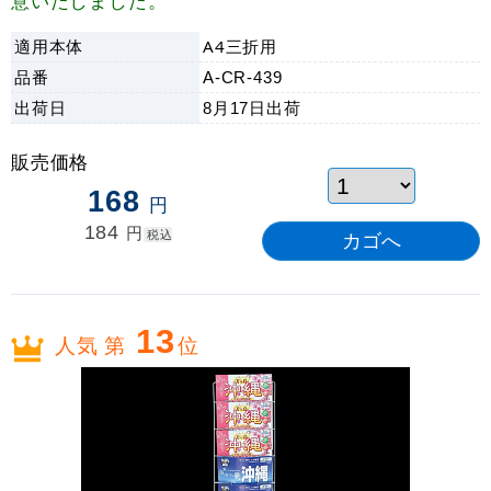
意いたしました。
適用本体
A4三折用
品番
A-CR-439
出荷日
8月17日
出荷
販売価格
168
円
184
円
税込
13
人気 第
位