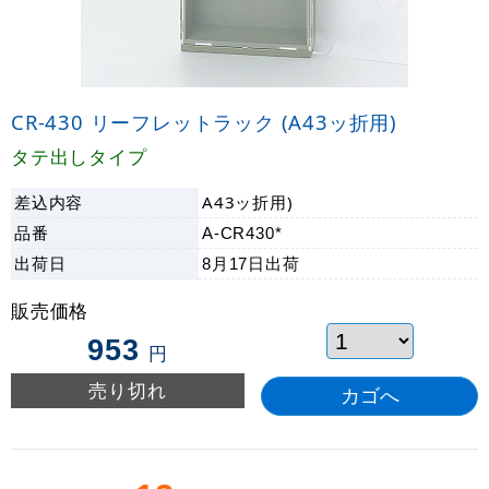
CR-430 リーフレットラック (A43ッ折用)
タテ出しタイプ
差込内容
A43ッ折用)
品番
A-CR430*
出荷日
8月17日
出荷
販売価格
953
円
売り切れ