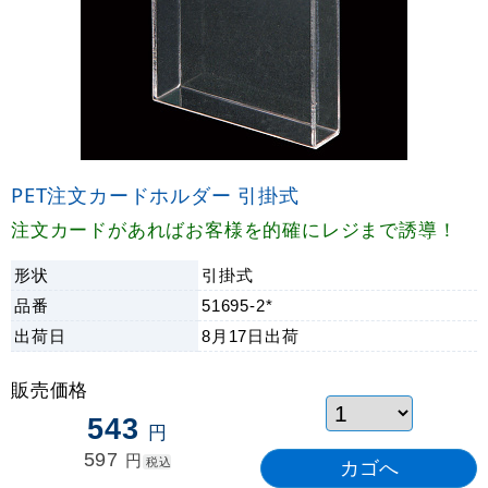
PET注文カードホルダー 引掛式
注文カードがあればお客様を的確にレジまで誘導！
形状
引掛式
品番
51695-2*
出荷日
8月17日
出荷
販売価格
543
円
597
円
税込