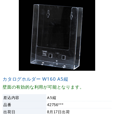
カタログホルダー W160 A5縦
壁面の有効的な利用が可能となります。
差込内容
A5縦
品番
42756***
出荷日
8月17日
出荷