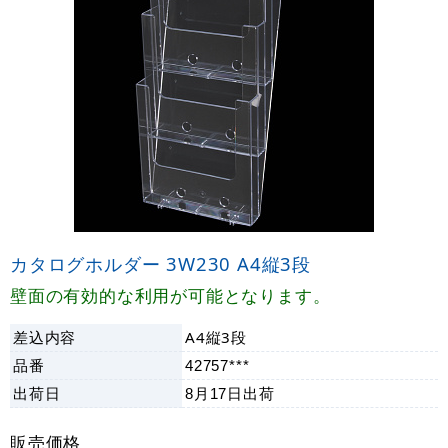
カタログホルダー 3W230 A4縦3段
壁面の有効的な利用が可能となります。
差込内容
A4縦3段
品番
42757***
出荷日
8月17日
出荷
販売価格