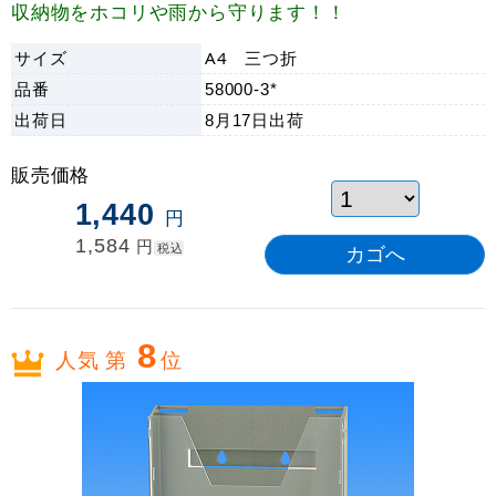
収納物をホコリや雨から守ります！！
サイズ
A4 三つ折
品番
58000-3*
出荷日
8月17日
出荷
販売価格
1,440
円
1,584
円
税込
8
人気 第
位