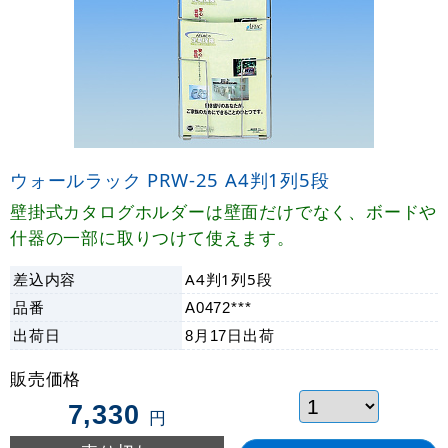
ウォールラック PRW-25 A4判1列5段
壁掛式カタログホルダーは壁面だけでなく、ボードや
什器の一部に取りつけて使えます。
差込内容
A4判1列5段
品番
A0472***
出荷日
8月17日
出荷
販売価格
7,330
円