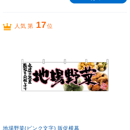
17
人気 第
位
地場野菜(ピンク文字) 販促横幕