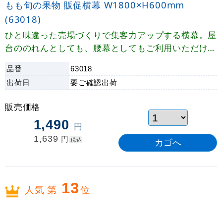
もも旬の果物 販促横幕 W1800×H600mm
(63018)
ひと味違った売場づくりで集客力アップする横幕。屋
台ののれんとしても、腰幕としてもご利用いただけま
す。
品番
63018
出荷日
要ご確認
出荷
販売価格
1,490
円
1,639
円
税込
13
人気 第
位