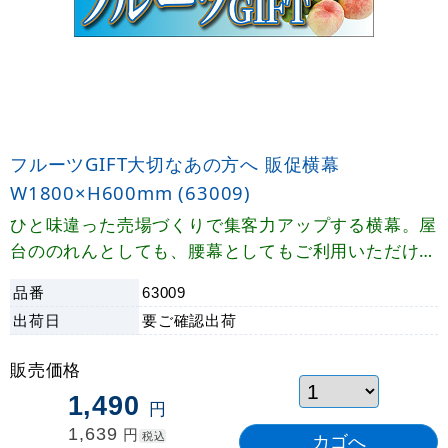
フルーツGIFT大切なあの方へ 販促横幕
W1800×H600mm (63009)
ひと味違った売場づくりで集客力アップする横幕。屋
台ののれんとしても、腰幕としてもご利用いただけま
す。
品番
63009
出荷日
要ご確認
出荷
販売価格
1,490
円
1,639
円
税込