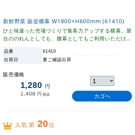
新鮮野菜 販促横幕 W1800×H600mm (61410)
ひと味違った売場づくりで集客力アップする横幕。屋
台ののれんとしても、腰幕としてもご利用いただけま
す。
品番
61410
出荷日
要ご確認
出荷
販売価格
1,280
円
1,408
円
税込
20
人気 第
位