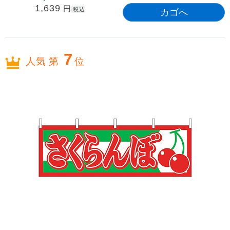
1,639
円
税込
7
人気 第
位