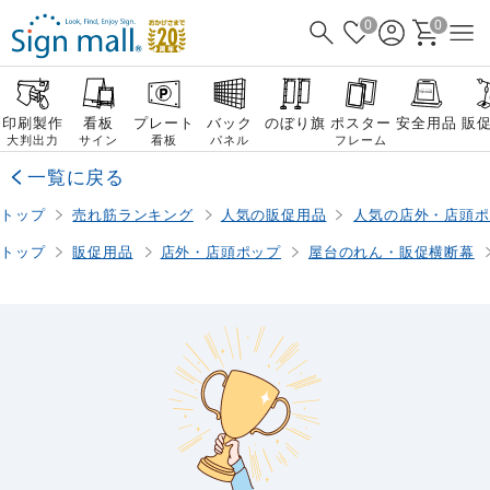
0
0
印刷製作
看板
プレート
バック
のぼり旗
ポスター
安全用品
販
大判出力
サイン
看板
パネル
フレーム
一覧に戻る
トップ
売れ筋ランキング
人気の販促用品
人気の店外・店頭ポ
トップ
販促用品
店外・店頭ポップ
屋台のれん・販促横断幕