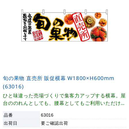
旬の果物 直売所 販促横幕 W1800×H600mm
(63016)
ひと味違った売場づくりで集客力アップする横幕。屋
台ののれんとしても、腰幕としてもご利用いただけま
す。
品番
63016
出荷日
要ご確認
出荷