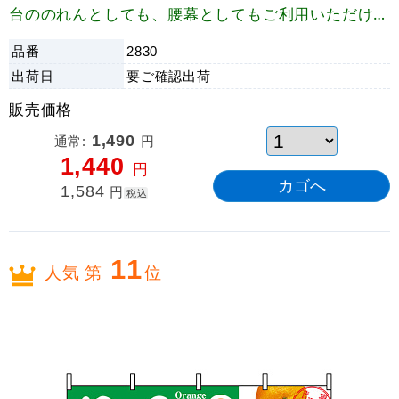
台ののれんとしても、腰幕としてもご利用いただけま
す。
品番
2830
出荷日
要ご確認
出荷
販売価格
通常:
1,490
円
1,440
円
1,584
円
税込
11
人気 第
位