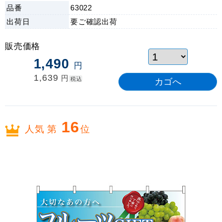
品番
63022
出荷日
要ご確認
出荷
販売価格
1,490
円
1,639
円
税込
16
人気 第
位