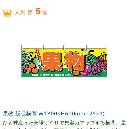
5
人気 第
位
果物 販促横幕 W1800×H600mm (2833)
ひと味違った売場づくりで集客力アップする横幕。屋