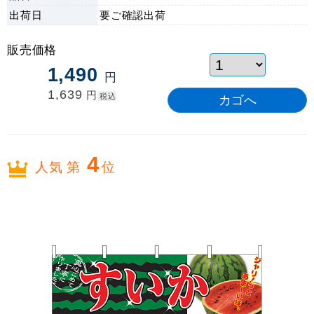
出荷日
要ご確認
出荷
販売価格
1,490
円
1,639
円
税込
4
人気 第
位