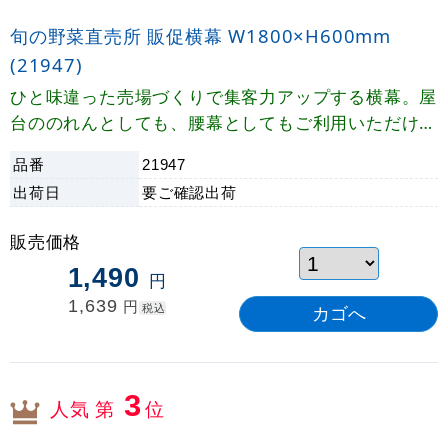
旬の野菜直売所 販促横幕 W1800×H600mm
(21947)
ひと味違った売場づくりで集客力アップする横幕。屋
台ののれんとしても、腰幕としてもご利用いただけま
す。
品番
21947
出荷日
要ご確認
出荷
販売価格
1,490
円
1,639
円
税込
3
人気 第
位