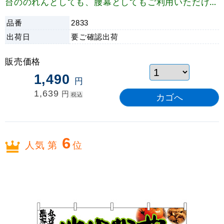
台ののれんとしても、腰幕としてもご利用いただけま
す。
品番
2833
出荷日
要ご確認
出荷
販売価格
1,490
円
1,639
円
税込
6
人気 第
位