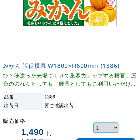
みかん 販促横幕 W1800×H600mm (1386)
ひと味違った売場づくりで集客力アップする横幕。屋
台ののれんとしても、腰幕としてもご利用いただけま
す。
品番
1386
出荷日
要ご確認
出荷
販売価格
1,490
円