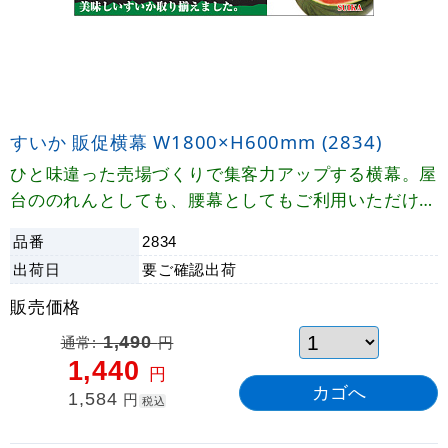
すいか 販促横幕 W1800×H600mm (2834)
ひと味違った売場づくりで集客力アップする横幕。屋
台ののれんとしても、腰幕としてもご利用いただけま
す。
品番
2834
出荷日
要ご確認
出荷
販売価格
通常:
1,490
円
1,440
円
1,584
円
税込