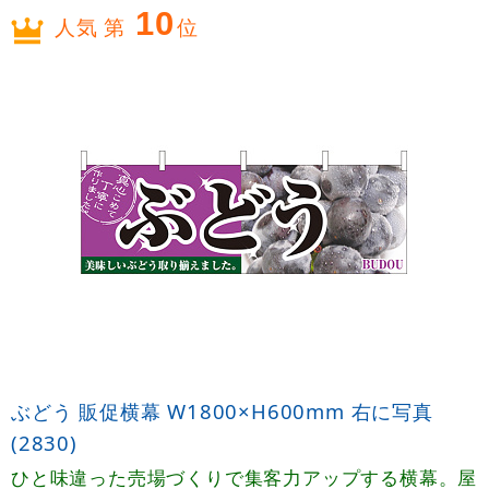
10
人気 第
位
ぶどう 販促横幕 W1800×H600mm 右に写真
(2830)
ひと味違った売場づくりで集客力アップする横幕。屋