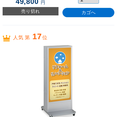
49,800
円
売り切れ
17
人気 第
位