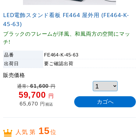
LED電飾スタンド看板 FE464 屋外用 (FE464-K-
45-63)
ブラックのフレームが洋風、和風両方の空間にマッ
チ!
品番
FE464-K-45-63
出荷日
要ご確認
出荷
販売価格
通常:
61,600
円
59,700
円
65,670
円
税込
15
人気 第
位