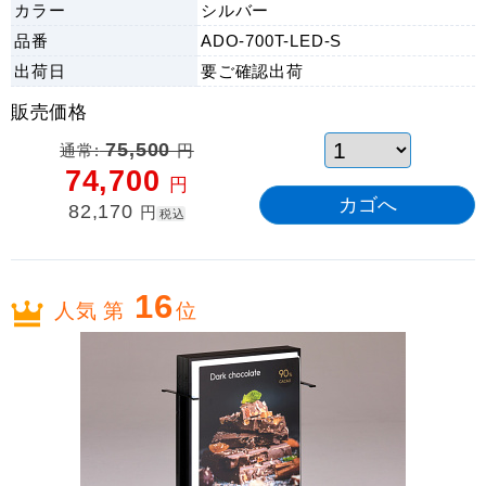
カラー
シルバー
品番
ADO-700T-LED-S
出荷日
要ご確認
出荷
販売価格
通常:
75,500
円
74,700
円
82,170
円
税込
16
人気 第
位