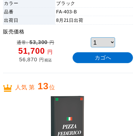
カラー
ブラック
品番
FA-403-B
出荷日
8月21日
出荷
販売価格
通常:
53,300
円
51,700
円
56,870
円
税込
13
人気 第
位