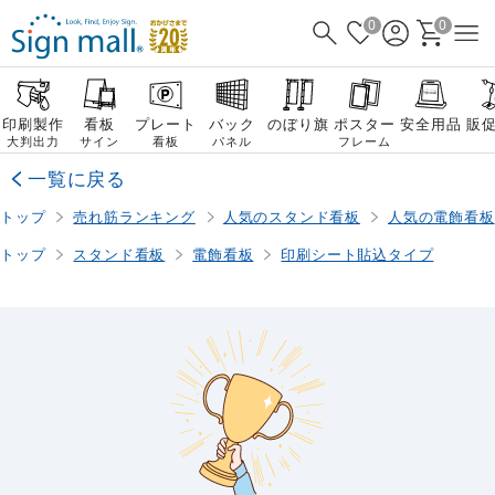
0
0
印刷製作
看板
プレート
バック
のぼり旗
ポスター
安全用品
販
大判出力
サイン
看板
パネル
フレーム
一覧に戻る
トップ
売れ筋ランキング
人気のスタンド看板
人気の電飾看板
トップ
スタンド看板
電飾看板
印刷シート貼込タイプ