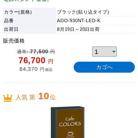
カラー(規格)
ブラック(貼り込タイプ)
品番
ADO-930NT-LED-K
出荷日
8月19日～20日
出荷
販売価格
通常:
77,500
円
76,700
円
84,370
円
税込
10
人気 第
位