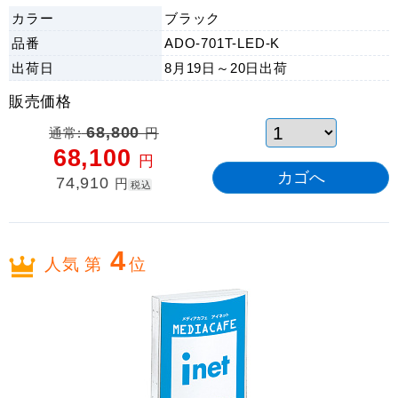
カラー
ブラック
品番
ADO-701T-LED-K
出荷日
8月19日～20日
出荷
販売価格
通常:
68,800
円
68,100
円
74,910
円
税込
4
人気 第
位