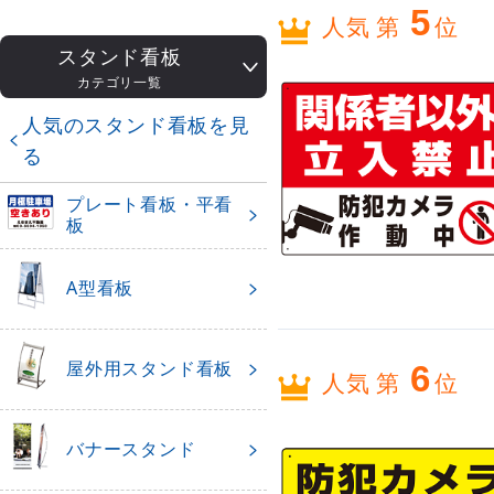
5
人気 第
位
スタンド看板
カテゴリ一覧
人気のスタンド看板を見
る
プレート看板・平看
板
A型看板
屋外用スタンド看板
6
人気 第
位
バナースタンド