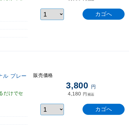
販売価格
ナル プレー
3,800
円
るだけでセ
4,180
円
税込