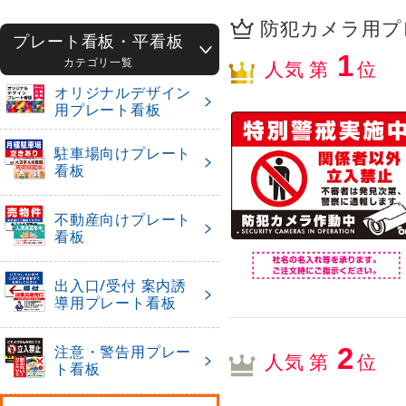
防犯カメラ用プレ
プレート看板・平看板
1
カテゴリ一覧
人気 第
位
オリジナルデザイン
用プレート看板
駐車場向けプレート
看板
不動産向けプレート
看板
出入口/受付 案内誘
導用プレート看板
注意・警告用プレー
2
人気 第
位
ト看板