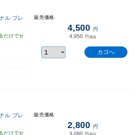
販売価格
ナル プレ
4,500
円
るだけでセ
4,950
円
税込
販売価格
ナル プレ
2,800
円
るだけでセ
3,080
円
税込