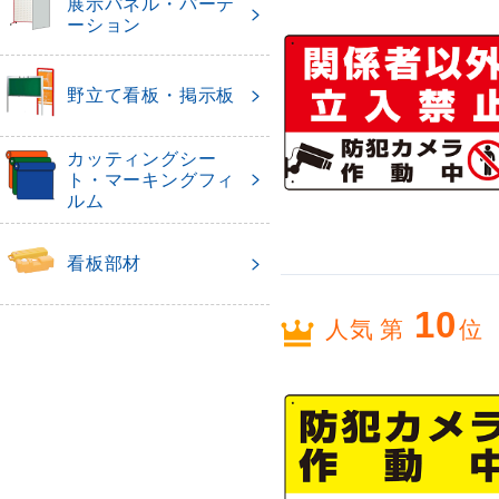
展示パネル・パーテ
ーション
野立て看板・掲示板
カッティングシー
ト・マーキングフィ
ルム
看板部材
10
人気 第
位