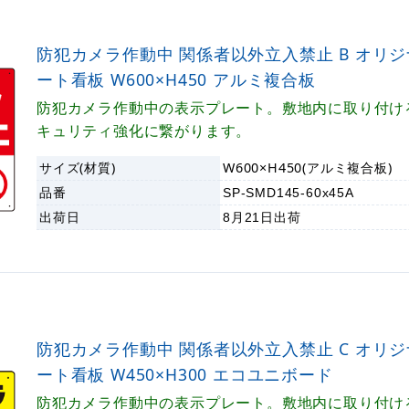
防犯カメラ作動中 関係者以外立入禁止 B オリジ
ート看板 W600×H450 アルミ複合板
防犯カメラ作動中の表示プレート。敷地内に取り付け
キュリティ強化に繋がります。
サイズ(材質)
W600×H450(アルミ複合板)
品番
SP-SMD145-60x45A
出荷日
8月21日
出荷
防犯カメラ作動中 関係者以外立入禁止 C オリジ
ート看板 W450×H300 エコユニボード
防犯カメラ作動中の表示プレート。敷地内に取り付け