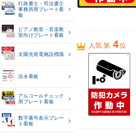
行政書士・司法書士
事務所用プレート看
板
ピアノ教室・音楽教
室向けプレート看板
4
人気 第
位
太陽光発電施設標識
法令看板
アルコールチェック
用プレート看板
数字番号表示プレー
ト看板