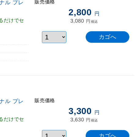
販売価格
ナル プレ
2,800
円
るだけでセ
3,080
円
税込
販売価格
ナル プレ
3,300
円
るだけでセ
3,630
円
税込