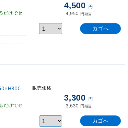
4,500
円
るだけでセ
4,950
円
税込
販売価格
×H300
3,300
円
るだけでセ
3,630
円
税込