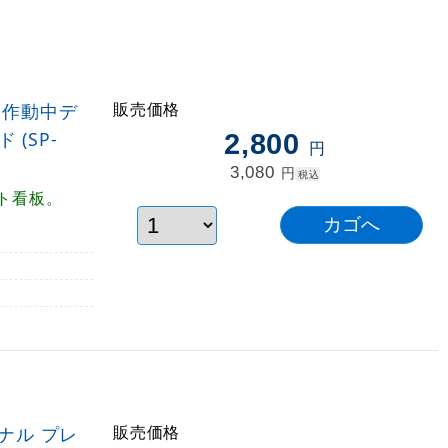
販売価格
ラ作動中デ
 (SP-
2,800
円
3,080
円
税込
ト看板。
販売価格
ナル プレ