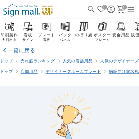
0
0
印刷製作
看板
プレート
バック
のぼり旗
ポスター
安全用品
販
大判出力
サイン
看板
パネル
フレーム
一覧に戻る
トップ
売れ筋ランキング
人気の店舗用品
人気のデザイナーズ
トップ
店舗用品
デザイナーズルームプレート
病院向け室名札