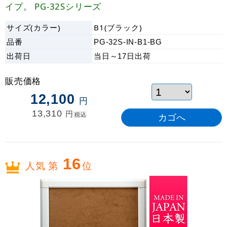
イプ。 PG-32Sシリーズ
サイズ(カラー)
B1(ブラック)
品番
PG-32S-IN-B1-BG
出荷日
当日～17日
出荷
販売価格
12,100
円
13,310
円
税込
16
人気 第
位