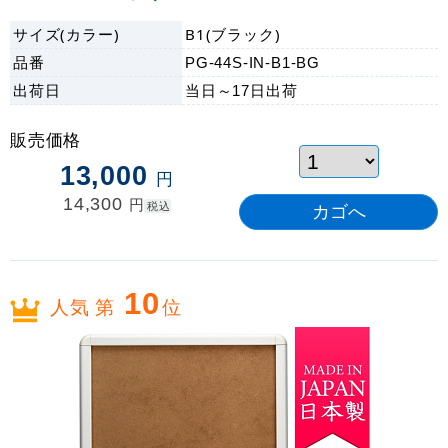
サイズ(カラー)
B1(ブラック)
品番
PG-44S-IN-B1-BG
出荷日
当日～17日
出荷
販売価格
13,000
円
14,300
円
税込
10
人気 第
位