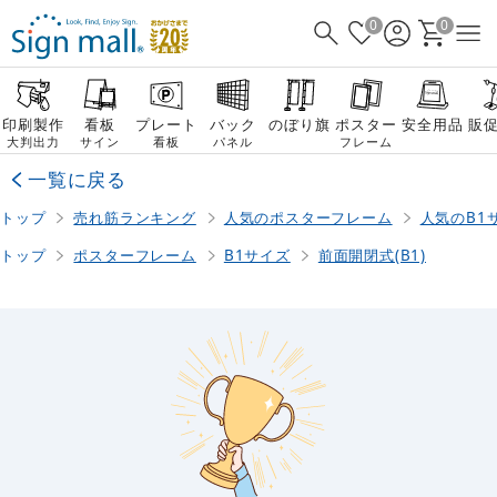
0
0
印刷製作
看板
プレート
バック
のぼり旗
ポスター
安全用品
販
大判出力
サイン
看板
パネル
フレーム
一覧に戻る
トップ
売れ筋ランキング
人気のポスターフレーム
人気のB1
トップ
ポスターフレーム
B1サイズ
前面開閉式(B1)