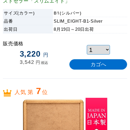
ストセラー「スリムエイト」
サイズ(カラー)
B1(シルバー)
品番
SLIM_EIGHT-B1-Silver
出荷日
8月19日～20日
出荷
販売価格
3,220
円
3,542
円
税込
7
人気 第
位