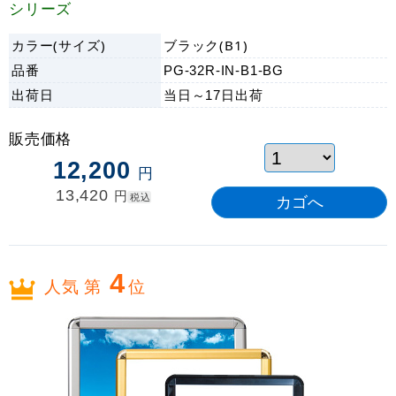
シリーズ
カラー(サイズ)
ブラック(B1)
品番
PG-32R-IN-B1-BG
出荷日
当日～17日
出荷
販売価格
12,200
円
13,420
円
税込
4
人気 第
位