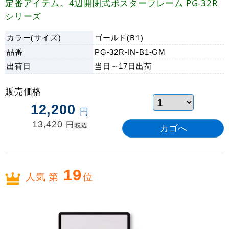
定番アイテム。4辺開閉式ポスターフレーム PG-32R
シリーズ
カラー(サイズ)
ゴールド(B1)
品番
PG-32R-IN-B1-GM
出荷日
当日～17日
出荷
販売価格
12,200
円
13,420
円
税込
19
人気 第
位