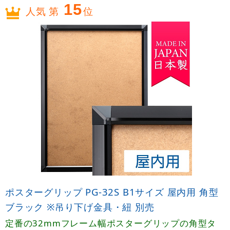
15
人気 第
位
ポスターグリップ PG-32S B1サイズ 屋内用 角型
ブラック ※吊り下げ金具・紐 別売
定番の32mmフレーム幅ポスターグリップの角型タ