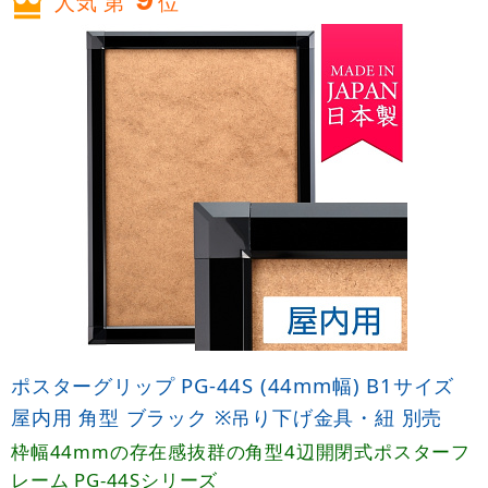
人気 第
位
ポスターグリップ PG-44S (44mm幅) B1サイズ
屋内用 角型 ブラック ※吊り下げ金具・紐 別売
枠幅44mmの存在感抜群の角型4辺開閉式ポスターフ
レーム PG-44Sシリーズ