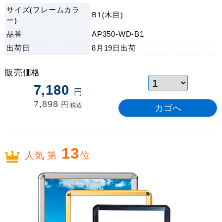
チ!
サイズ(フレームカラ
B1(木目)
ー)
品番
AP350-WD-B1
出荷日
8月19日
出荷
販売価格
7,180
円
7,898
円
税込
13
人気 第
位