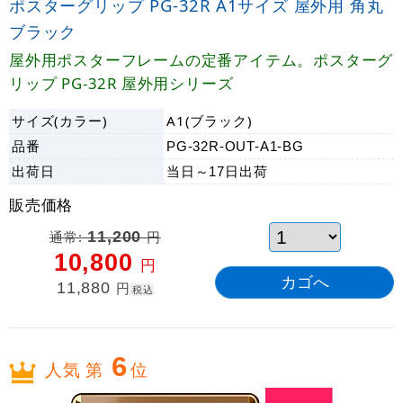
ポスターグリップ PG-32R A1サイズ 屋外用 角丸
ブラック
屋外用ポスターフレームの定番アイテム。ポスターグ
リップ PG-32R 屋外用シリーズ
サイズ(カラー)
A1(ブラック)
品番
PG-32R-OUT-A1-BG
出荷日
当日～17日
出荷
販売価格
通常:
11,200
円
10,800
円
11,880
円
税込
6
人気 第
位