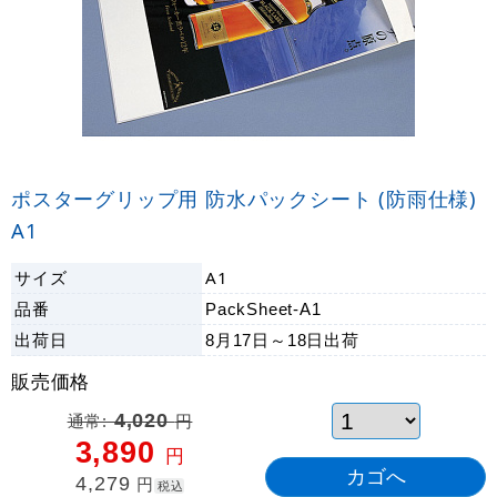
ポスターグリップ用 防水パックシート (防雨仕様)
A1
サイズ
A1
品番
PackSheet-A1
出荷日
8月17日～18日
出荷
販売価格
通常:
4,020
円
3,890
円
4,279
円
税込