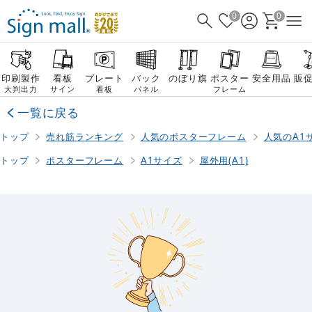
0
0
印刷製作
看板
プレート
バック
のぼり旗
ポスター
安全用品
販
大判出力
サイン
看板
パネル
フレーム
一覧に戻る
トップ
売れ筋ランキング
人気のポスターフレーム
人気のA1
トップ
ポスターフレーム
A1サイズ
屋外用(A1)