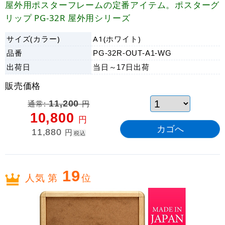
屋外用ポスターフレームの定番アイテム。ポスターグ
リップ PG-32R 屋外用シリーズ
サイズ(カラー)
A1(ホワイト)
品番
PG-32R-OUT-A1-WG
出荷日
当日～17日
出荷
販売価格
通常:
11,200
円
10,800
円
11,880
円
税込
19
人気 第
位