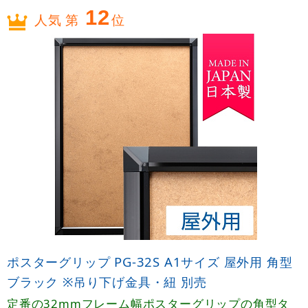
12
人気 第
位
ポスターグリップ PG-32S A1サイズ 屋外用 角型
ブラック ※吊り下げ金具・紐 別売
定番の32mmフレーム幅ポスターグリップの角型タ