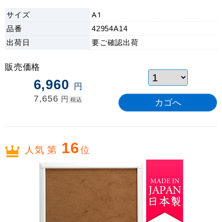
サイズ
A1
品番
42954A14
出荷日
要ご確認
出荷
販売価格
6,960
円
7,656
円
税込
16
人気 第
位