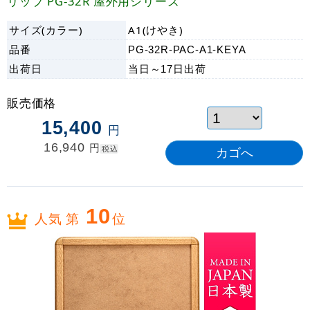
リップ PG-32R 屋外用シリーズ
サイズ(カラー)
A1(けやき)
品番
PG-32R-PAC-A1-KEYA
出荷日
当日～17日
出荷
販売価格
15,400
円
16,940
円
税込
10
人気 第
位