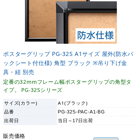
ポスターグリップ PG-32S A1サイズ 屋外(防水パ
ックシート付仕様) 角型 ブラック ※吊り下げ金
具・紐 別売
定番の32mmフレーム幅ポスターグリップの角型タ
イプ。 PG-32Sシリーズ
サイズ(カラー)
A1(ブラック)
品番
PG-32S-PAC-A1-BG
出荷日
当日～17日
出荷
販売価格