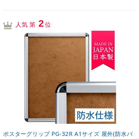
2
人気 第
位
ポスターグリップ PG-32R A1サイズ 屋外(防水パ