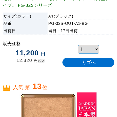
イプ。 PG-32Sシリーズ
サイズ(カラー)
A1(ブラック)
品番
PG-32S-OUT-A1-BG
出荷日
当日～17日
出荷
販売価格
11,200
円
12,320
円
税込
13
人気 第
位