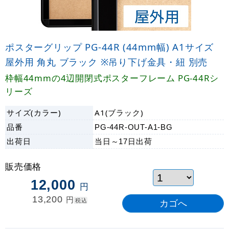
ポスターグリップ PG-44R (44mm幅) A1サイズ
屋外用 角丸 ブラック ※吊り下げ金具・紐 別売
枠幅44mmの4辺開閉式ポスターフレーム PG-44Rシ
リーズ
サイズ(カラー)
A1(ブラック)
品番
PG-44R-OUT-A1-BG
出荷日
当日～17日
出荷
販売価格
12,000
円
13,200
円
税込