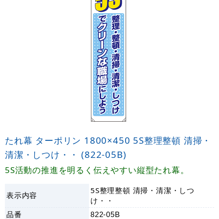
たれ幕 ターポリン 1800×450 5S整理整頓 清掃・
清潔・しつけ・・ (822-05B)
5S活動の推進を明るく伝えやすい縦型たれ幕。
5S整理整頓 清掃・清潔・しつ
表示内容
け・・
品番
822-05B