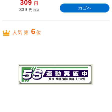
309
円
339
円
税込
6
人気 第
位