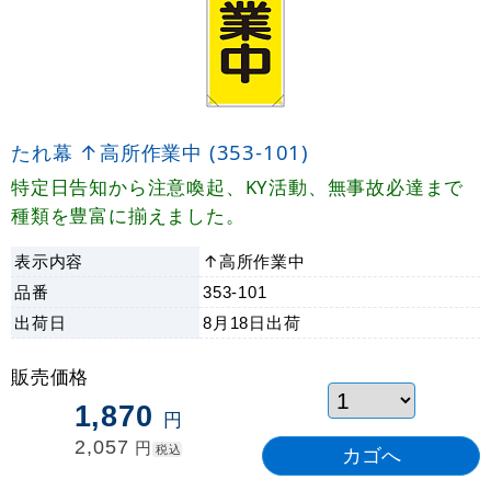
たれ幕 ↑高所作業中 (353-101)
特定日告知から注意喚起、KY活動、無事故必達まで
種類を豊富に揃えました。
表示内容
↑高所作業中
品番
353-101
出荷日
8月18日
出荷
販売価格
1,870
円
2,057
円
税込