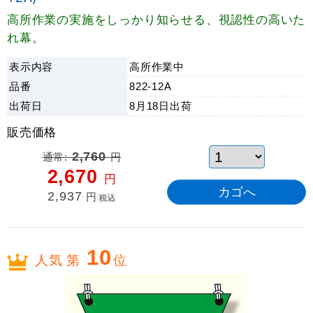
高所作業の実施をしっかり知らせる、視認性の高いた
れ幕。
表示内容
高所作業中
品番
822-12A
出荷日
8月18日
出荷
販売価格
通常:
2,760
円
2,670
円
2,937
円
税込
10
人気 第
位