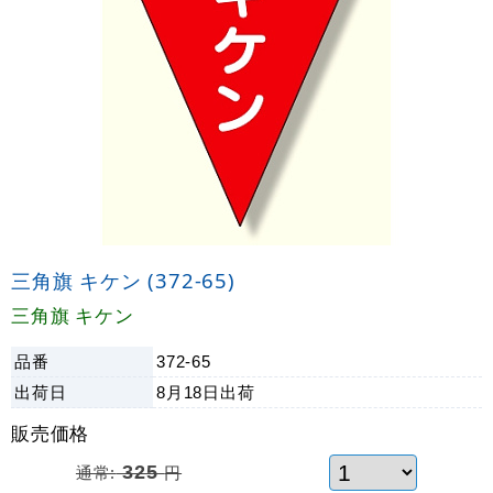
三角旗 キケン (372-65)
三角旗 キケン
品番
372-65
出荷日
8月18日
出荷
販売価格
通常:
325
円