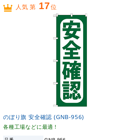
17
人気 第
位
のぼり旗 安全確認 (GNB-956)
各種工場などに最適 !
品番
GNB-956