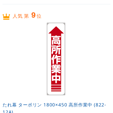
9
人気 第
位
たれ幕 ターポリン 1800×450 高所作業中 (822-
12A)