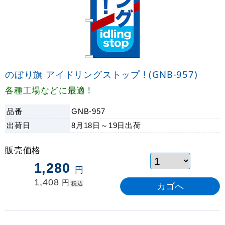
のぼり旗 アイドリングストップ ! (GNB-957)
各種工場などに最適 !
品番
GNB-957
出荷日
8月18日～19日
出荷
販売価格
1,280
円
1,408
円
税込