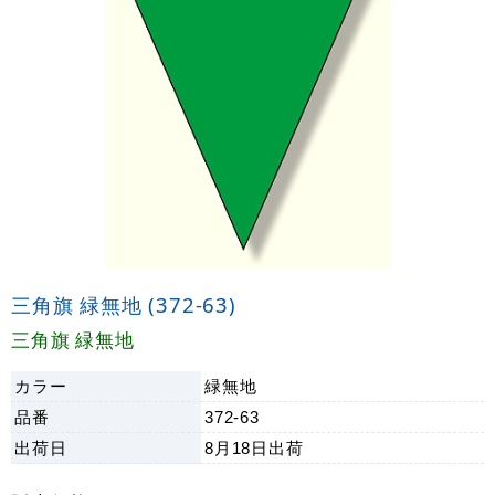
三角旗 緑無地 (372-63)
三角旗 緑無地
カラー
緑無地
品番
372-63
出荷日
8月18日
出荷