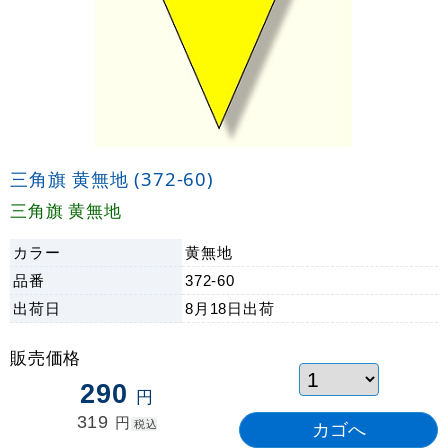
三角旗 黄無地 (372-60)
三角旗 黄無地
カラー
黄無地
品番
372-60
出荷日
8月18日
出荷
販売価格
290
円
319
円
税込