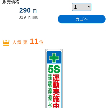
販売価格
290
円
319
円
税込
11
人気 第
位