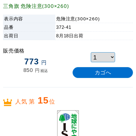
三角旗 危険注意(300×260)
表示内容
危険注意(300×260)
品番
372-41
出荷日
8月18日
出荷
販売価格
773
円
850
円
税込
15
人気 第
位