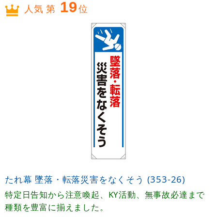
19
人気 第
位
たれ幕 墜落・転落災害をなくそう (353-26)
特定日告知から注意喚起、KY活動、無事故必達まで
種類を豊富に揃えました。