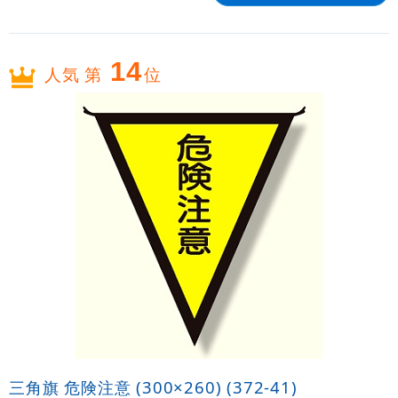
14
人気 第
位
三角旗 危険注意 (300×260) (372-41)