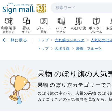
検索
印刷製作
看板
プレート
バック
のぼり旗
ポスター
安
大判出力
サイン
看板
パネル
フレーム
一覧に戻る
|
トップ
売れ筋ランキング
人気ののぼ
トップ
のぼり旗
果物・フルーツ
果物 のぼり旗の人気
果物 のぼり旗カテゴリーで
のぼり旗の中から、人気の果物 のぼり
カテゴリごとの人気傾向を見ながら、