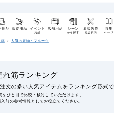
全用品
販促用品
イベント
店舗用品
シーン
看板製作
特集
用品
から探す
総合案内
ページ
り旗
人気の果物・フルーツ
売れ筋ランキング
ご注文の多い人気アイテムをランキング形式で
旗をひと目で比較・検討していただけます。
購入前の参考情報としてお役立てください。