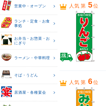
5
人気 第
位
営業中・オープン
ランチ・定食・お食
事処
お弁当・お惣菜・お
にぎり
ラーメン・中華料理
そば・うどん
6
人気 第
位
居酒屋・各種宴会