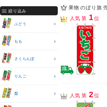
果物 のぼり旗 売
絞り込み
1
人気 第
位
ぶどう
もも
さくらんぼ
りんご
2
梨
人気 第
位