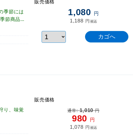
販売価格
1,080
の季節には
円
 季節商品の
1,188
円
税込
販売価格
狩り、味覚
1,010
通常:
円
980
円
1,078
円
税込