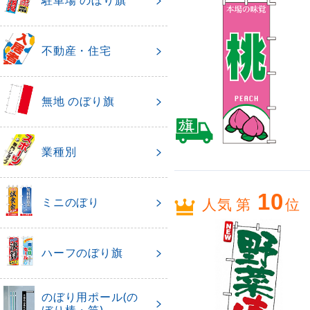
駐車場 のぼり旗
不動産・住宅
無地 のぼり旗
業種別
10
人気 第
位
ミニのぼり
ハーフのぼり旗
のぼり用ポール(の