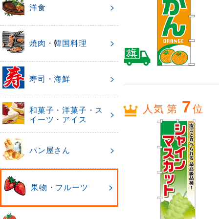
洋食
焼肉・韓国料理
寿司・海鮮
7
人気 第
位
和菓子・洋菓子・ス
イーツ・アイス
パン屋さん
果物・フルーツ