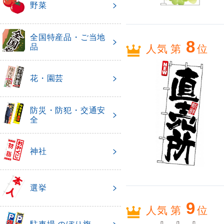
野菜
全国特産品・ご当地
8
品
人気 第
位
花・園芸
防災・防犯・交通安
全
神社
選挙
9
人気 第
位