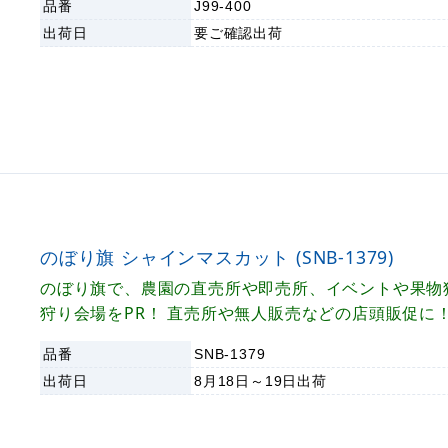
品番
J99-400
出荷日
要ご確認
出荷
のぼり旗 シャインマスカット (SNB-1379)
のぼり旗で、農園の直売所や即売所、イベントや果物
狩り会場をPR！ 直売所や無人販売などの店頭販促に
品番
SNB-1379
出荷日
8月18日～19日
出荷