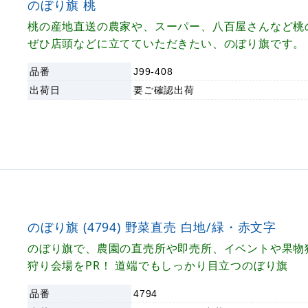
のぼり旗 桃
桃の産地直送の農家や、スーパー、八百屋さんなど桃
ぜひ店頭などに立てていただきたい、のぼり旗です。
販促のお手伝いに、オススメの1枚です。
品番
J99-408
出荷日
要ご確認
出荷
のぼり旗 (4794) 野菜直売 白地/緑・赤文字
のぼり旗で、農園の直売所や即売所、イベントや果物
狩り会場をPR！ 道端でもしっかり目立つのぼり旗
品番
4794