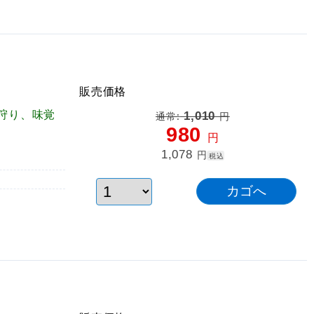
販売価格
狩り、味覚
1,010
通常:
円
980
円
1,078
円
税込