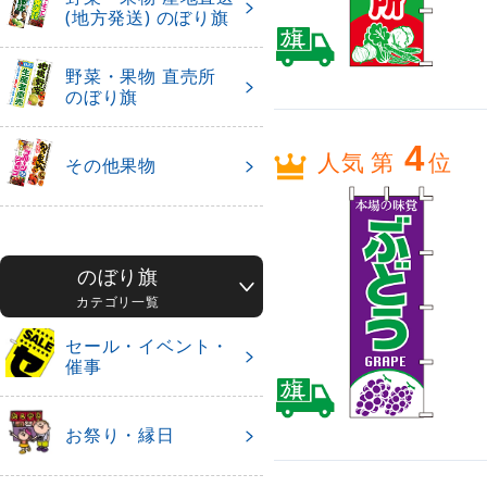
(地方発送) のぼり旗
野菜・果物 直売所
のぼり旗
4
人気 第
位
その他果物
のぼり旗
カテゴリ一覧
セール・イベント・
催事
お祭り・縁日