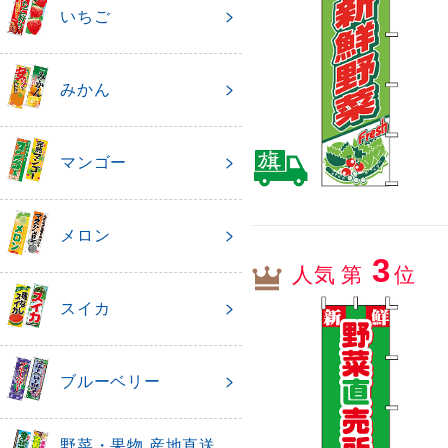
いちご
みかん
マンゴー
メロン
3
人気 第
位
スイカ
ブルーベリー
野菜・果物 産地直送