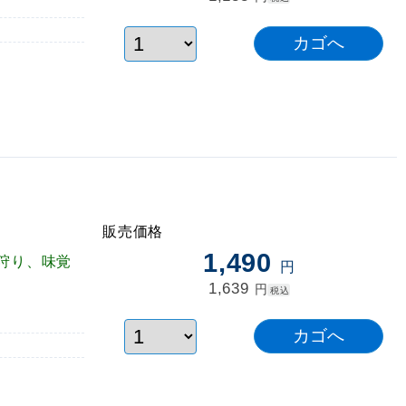
販売価格
1,490
狩り、味覚
円
！
1,639
円
税込