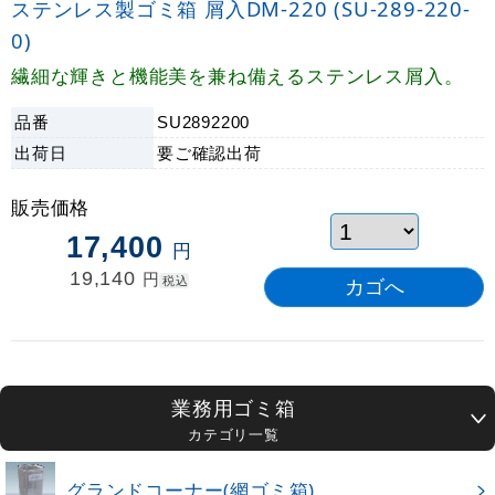
ステンレス製ゴミ箱 屑入DM-220 (SU-289-220-
0)
繊細な輝きと機能美を兼ね備えるステンレス屑入。
品番
SU2892200
出荷日
要ご確認
出荷
販売価格
17,400
円
19,140
円
税込
業務用ゴミ箱
カテゴリ一覧
グランドコーナー(網ゴミ箱)