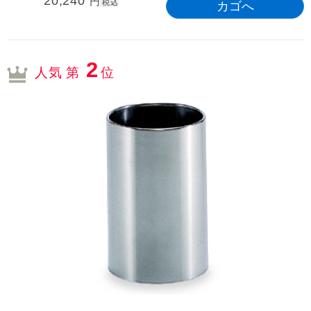
20,240
円
税込
2
人気 第
位