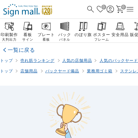
0
0
印刷製作
看板
プレート
バック
のぼり旗
ポスター
安全用品
販
大判出力
サイン
看板
パネル
フレーム
一覧に戻る
トップ
売れ筋ランキング
人気の店舗用品
人気のバックヤード
トップ
店舗用品
バックヤード備品
業務用ゴミ箱
ステンレ