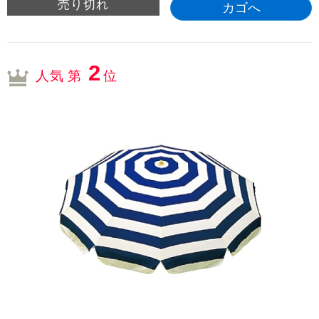
売り切れ
2
人気 第
位