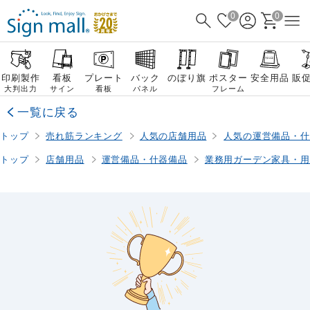
0
0
印刷製作
看板
プレート
バック
のぼり旗
ポスター
安全用品
販
大判出力
サイン
看板
パネル
フレーム
一覧に戻る
トップ
売れ筋ランキング
人気の店舗用品
人気の運営備品・什
トップ
店舗用品
運営備品・什器備品
業務用ガーデン家具・用