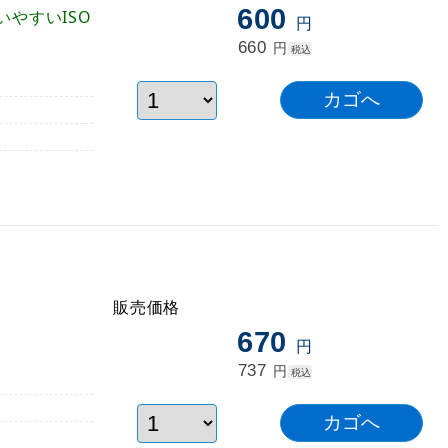
600
いやすいISO
円
660
円
税込
販売価格
670
円
737
円
税込