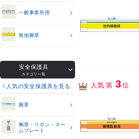
一般事業所用
無地腕章
安全保護具
カテゴリ一覧
3
人気 第
位
人気の安全保護具を見る
腕章
胸章・リボン・ネー
ムプレート