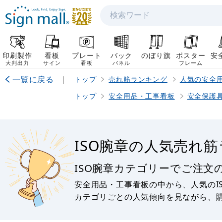
検索
印刷製作
看板
プレート
バック
のぼり旗
ポスター
安
大判出力
サイン
看板
パネル
フレーム
一覧に戻る
|
トップ
売れ筋ランキング
人気の安全
トップ
安全用品・工事看板
安全保護
ISO腕章の人気売れ
ISO腕章カテゴリーでご注文
安全用品・工事看板の中から、人気のI
カテゴリごとの人気傾向を見ながら、