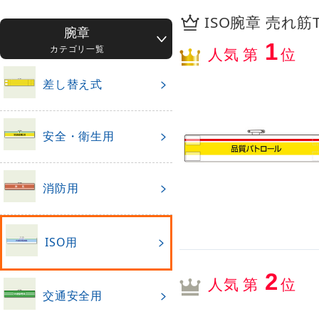
ISO腕章 売れ筋T
腕章
1
カテゴリ一覧
人気 第
位
差し替え式
安全・衛生用
消防用
ISO用
2
人気 第
位
交通安全用