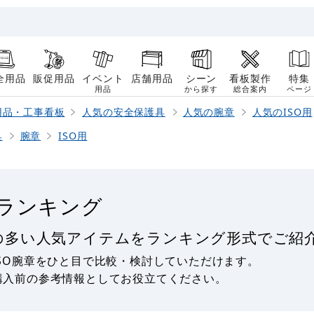
全用品
販促用品
イベント
店舗用品
シーン
看板製作
特集
用品
から探す
総合案内
ページ
用品・工事看板
人気の安全保護具
人気の腕章
人気のISO用
具
腕章
ISO用
筋ランキング
の多い人気アイテムをランキング形式でご紹介
SO腕章をひと目で比較・検討していただけます。
購入前の参考情報としてお役立てください。