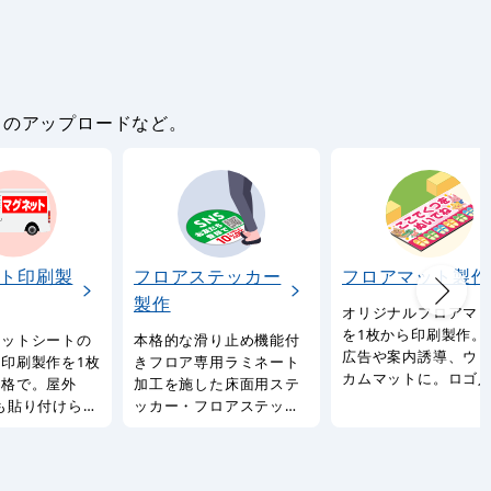
。
タのアップロードなど。
ト印刷製
フロアステッカー
フロアマット製作
製作
オリジナルフロアマ
を1枚から印刷製作。
ネットシートの
本格的な滑り止め機能付
広告や案内誘導、ウ
印刷製作を1枚
きフロア専用ラミネート
カムマットに。ロゴ
価格で。屋外
加工を施した床面用ステ
やQRコード・輪郭カ
も貼り付けられ
ッカー・フロアステッカ
にも対応。
ットシート印刷
ーをオリジナルデザイン
ビス。
で。