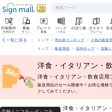
検索
印刷製作
看板
プレート
バック
のぼり旗
ポスター
安
大判出力
サイン
看板
パネル
フレーム
一覧に戻る
|
トップ
売れ筋ランキング
人気の販促
トップ
販促用品
店内ポップ
店舗ミ
洋食・イタリアン・
洋食・イタリアン・飲食店用
販促用品のセール開催中！お得な価格
クしてみてください。
洋食・イタリアン
店舗ミニフラッグ・フラ