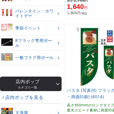
1,700
通常:
円
オムライスランチ Omrice l
1,640
円
」
バレンタイン・ホワ
円
1,804
税込
イトデー
季節イベント
Rフラッグ専用ポー
ル
一般フラグ用ポール
店内ポップ
カテゴリ一覧
パスタ (写真付) フラッ
・両面印刷) (6014)
店内ポップを見る
高さ850mmのロングタイ
遮光スエード素材に両面印
大漁旗