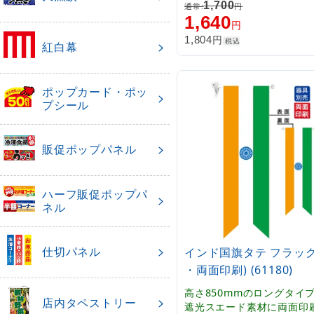
本格派販促フラッグ。表示
1,700
通常:
円
パスタ」
1,640
円
円
1,804
税込
紅白幕
ポップカード・ポッ
プシール
販促ポップパネル
ハーフ販促ポップパ
ネル
仕切パネル
インド国旗タテ フラッグ
・両面印刷) (61180)
高さ850mmのロングタイ
店内タペストリー
遮光スエード素材に両面印