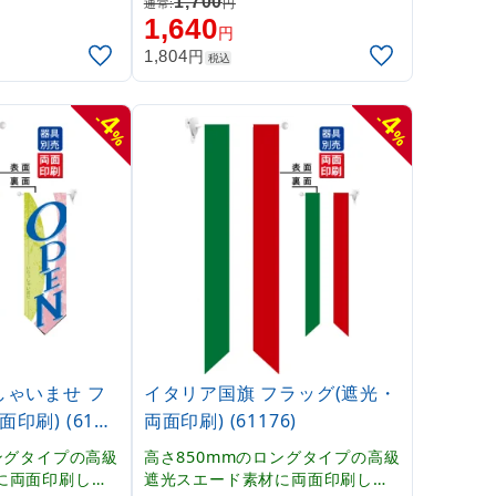
1,700
通常:
円
TA」
asta Lunch パスタランチ」
1,640
円
円
1,804
税込
4
4
-
-
%
%
しゃいませ フ
イタリア国旗 フラッグ(遮光・
印刷) (6118
両面印刷) (61176)
ングタイプの高級
高さ850mmのロングタイプの高級
に両面印刷した
遮光スエード素材に両面印刷した