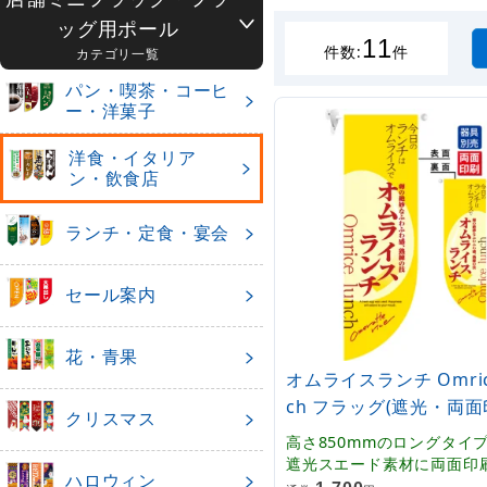
ッグ用ポール
11
件数:
件
カテゴリ一覧
パン・喫茶・コーヒ
ー・洋菓子
洋食・イタリア
ン・飲食店
ランチ・定食・宴会
セール案内
花・青果
オムライスランチ Omrice
ch フラッグ(遮光・両面印
クリスマス
6054)
高さ850mmのロングタイ
遮光スエード素材に両面印
ハロウィン
本格派販促フラッグ。表示