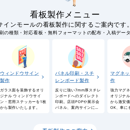
看板製作メニュー
サインモールの看板製作に関するご案内です
刷の種類・対応看板・無料フォーマットの配布・入稿デー
ウィンドウサイン
パネル印刷・スチ
マグネッ
製作
レンボード製作
作
ガラス面を装飾するオリ
反りに強い7mm厚スチレ
強力マグ
ジナル ウィンドウサイ
ンボードへのダイレクト
オリジナル
ン・窓用ステッカーを1枚
印刷。店頭POPや展示会
から激安
から製作いたします。
パネル、案内サインに最
OK、車に
適なパネルを1枚から製作
るマグネ
いたします。
製作サー