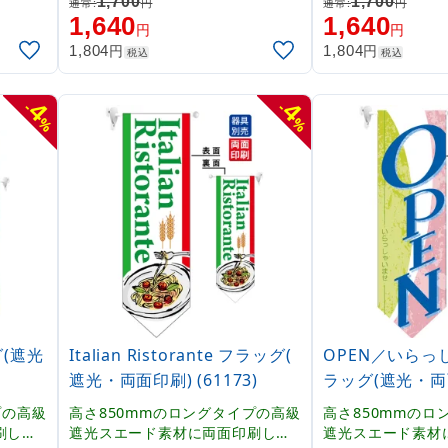
1,700
1,700
通常:
円
通常:
円
unch
ステーキ」
ASTA PASTA PAS
1,640
1,640
円
円
円
円
1,804
1,804
税込
税込
4
4
-
-
%
%
グ(遮光
Italian Ristorante フラッグ(
OPEN／いらっ
遮光・両面印刷) (61173)
ラッグ(遮光・両面
3)
プの高級
高さ850mmのロングタイプの高級
高さ850mmのロ
刷した
遮光スエード素材に両面印刷した
遮光スエード素材