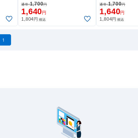
内容「
本格派販促フラッグ。表示内容「
本格派販促フラッ
1,700
1,700
通常:
円
通常:
円
パスタ専門店」
街の洋食屋さん」
1,640
1,640
円
円
円
円
1,804
1,804
税込
税込
1