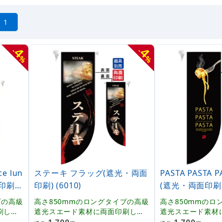
1
4
4
-
-
%
%
 lun
ステーキ フラッグ(遮光・両面
PASTA PASTA
刷) (
印刷) (6010)
(遮光・両面印刷) 
プの高級
高さ850mmのロングタイプの高級
高さ850mmのロ
刷した
遮光スエード素材に両面印刷した
遮光スエード素材
内容「
本格派販促フラッグ。表示内容「
本格派販促フラッ