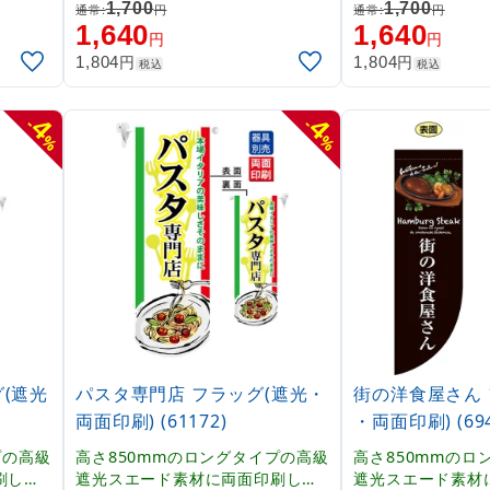
内容「
本格派販促フラッグ。表示内容「I
本格派販促フラッ
1,700
1,700
通常:
円
通常:
円
talian Ristorante」
OPEN／いらっし
1,640
1,640
円
円
円
円
1,804
1,804
税込
税込
4
4
-
-
%
%
(遮光
パスタ専門店 フラッグ(遮光・
街の洋食屋さん 
両面印刷) (61172)
・両面印刷) (694
プの高級
高さ850mmのロングタイプの高級
高さ850mmのロ
刷した
遮光スエード素材に両面印刷した
遮光スエード素材