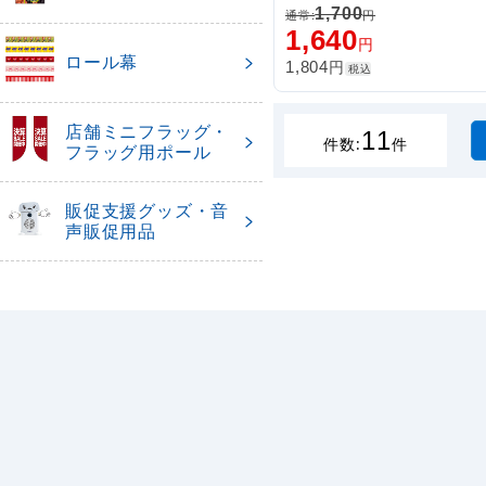
本格派販促フラッグ。表示
1,700
通常:
円
インド国旗タテ」
1,640
円
ロール幕
円
1,804
税込
店舗ミニフラッグ・
11
件数:
件
フラッグ用ポール
販促支援グッズ・音
声販促用品