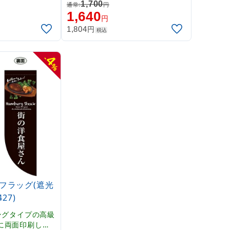
グ。表示内容「
本格派販促フラッグ。表示内容「
1,700
通常:
円
ゃいませ」
イタリア国旗」
1,640
円
円
1,804
税込
4
-
%
フラッグ(遮光
27)
ングタイプの高級
に両面印刷した