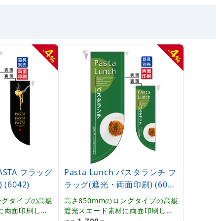
4
4
-
-
%
%
 PASTA フラッグ
Pasta Lunch パスタランチ フ
(6042)
ラッグ(遮光・両面印刷) (6043
)
ングタイプの高級
高さ850mmのロングタイプの高級
に両面印刷した
遮光スエード素材に両面印刷した
グ。表示内容「P
本格派販促フラッグ。表示内容「P