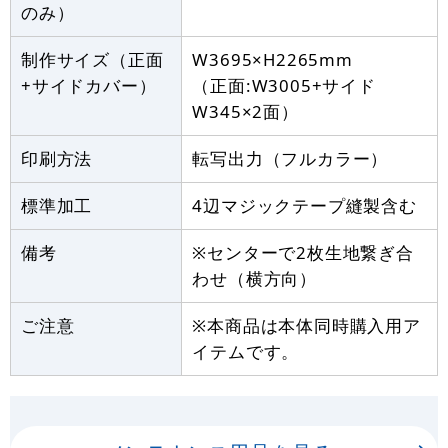
のみ）
制作サイズ（正面
W3695×H2265mm
+サイドカバー）
（正面:W3005+サイド
W345×2面）
印刷方法
転写出力（フルカラー）
標準加工
4辺マジックテープ縫製含む
備考
※センターで2枚生地繋ぎ合
わせ（横方向）
ご注意
※本商品は本体同時購入用ア
イテムです。