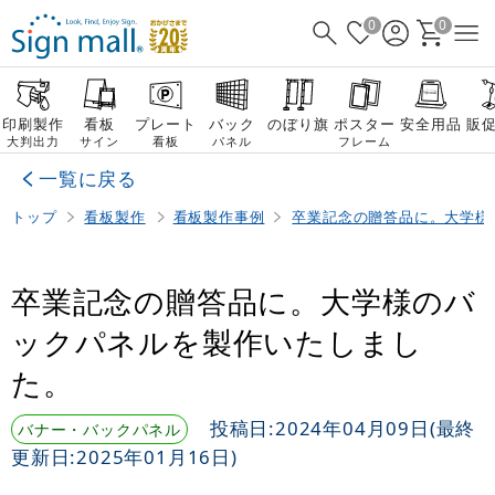
0
0
印刷製作
看板
プレート
バック
のぼり旗
ポスター
安全用品
販
大判出力
サイン
看板
パネル
フレーム
一覧に戻る
トップ
看板製作
看板製作事例
卒業記念の贈答品に。大学様
卒業記念の贈答品に。大学様のバ
ックパネルを製作いたしまし
た。
投稿日:
2024年04月09日
(最終
バナー・バックパネル
更新日:
2025年01月16日
)