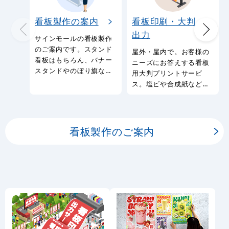
看板製作の案内
看板印刷・大判
出力
サインモールの看板製作
のご案内です。スタンド
屋外・屋内で。お客様の
看板はもちろん、バナー
ニーズにお答えする看板
スタンドやのぼり旗など
用大判プリントサービ
幅広い種類の看板を製作
ス。塩ビや合成紙など看
しております。
板用シートや大判ポスタ
ーの印刷を承ります。
看板製作のご案内