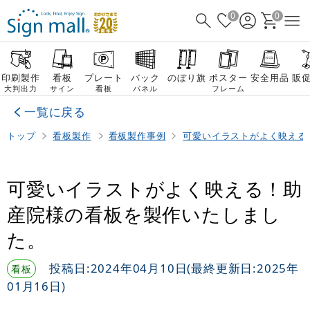
0
0
印刷製作
看板
プレート
バック
のぼり旗
ポスター
安全用品
販
大判出力
サイン
看板
パネル
フレーム
一覧に戻る
トップ
看板製作
看板製作事例
可愛いイラストがよく映える
可愛いイラストがよく映える！助
産院様の看板を製作いたしまし
た。
投稿日:
2024年04月10日
(最終更新日:
2025年
看板
01月16日
)