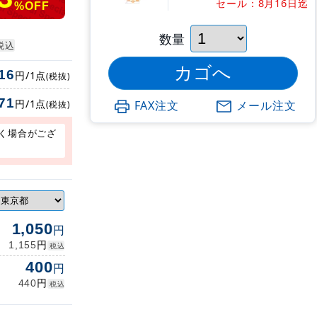
セール：8月16日迄
%OFF
数量
税込
16
円/1点
(税抜)
71
円/1点
FAX注文
メール注文
(税抜)
く場合がござ
1,050
円
円
1,155
税込
400
円
円
440
税込