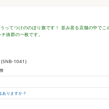
うってつけののぼり旗です！ 並み居る店舗の中でこ
ッチ抜群の一枚です。
NB-1041)
答
はありますか？