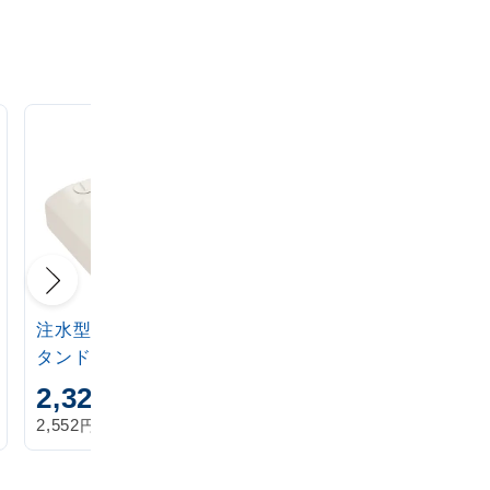
注水型マルチのぼりス
定番注水のぼりタンク
タンド 20L
アイボリー
2,320
1,870
円
円
円
円
2,552
2,057
税込
税込