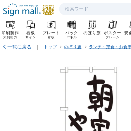
検索
印刷製作
看板
プレート
バック
のぼり旗
ポスター
安
大判出力
サイン
看板
パネル
フレーム
一覧に戻る
|
トップ
のぼり旗
ランチ・定食・お食