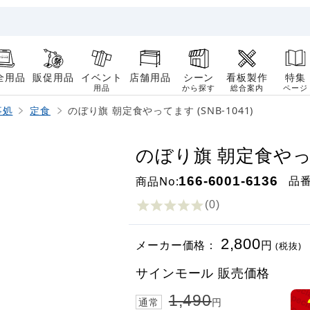
全用品
販促用品
イベント
店舗用品
シーン
看板製作
特集
用品
から探す
総合案内
ページ
事処
定食
のぼり旗 朝定食やってます (SNB-1041)
のぼり旗 朝定食やってま
品
商品No:
166-6001-6136
(0
)
2,800
メーカー価格：
円
(税抜)
サインモール 販売価格
1,490
通常
円