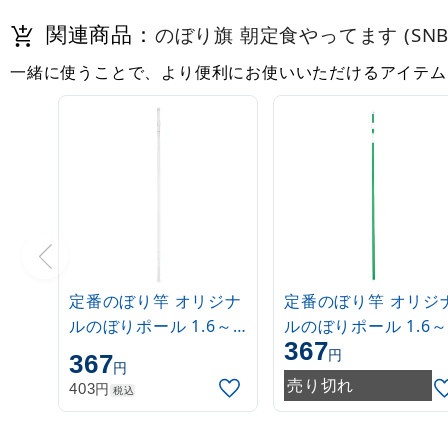
関連商品：
のぼり旗 朝定食やってます (SNB-
一緒に使うことで、より便利にお使いいただけるアイテム
定番のぼり竿 オリジナ
定番のぼり竿 オリジ
ルのぼりポール 1.6～
ルのぼりポール 1.6～
367
3m 伸縮式 白
3m 伸縮式 緑
円
367
円
(30537***)
(30537GRN)
売り切れ
円
403
税込