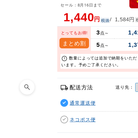
セール：8月16日まで
1,440
円
円
/
1,584
税抜
3
1,4
とってもお得!
点～
まとめ割
5
1,3
点～
数量によっては追加で納期をいただ
います。予めご了承ください。
配送方法
送り先：
通常運送便
ネコポス便