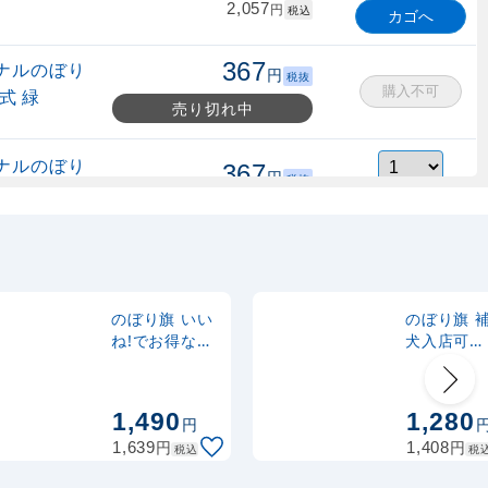
2,057
円
税込
カゴへ
367
ナルのぼり
円
税抜
購入不可
式 緑
売り切れ中
ナルのぼり
367
円
税抜
縮式 水色
403
円
税込
カゴへ
ナルのぼり
367
円
税抜
式 黒
403
円
税込
カゴへ
のぼり旗 いい
のぼり旗 
ね!でお得なク
犬入店可
ーポンGETし
(GNB-2309
2,320
スタンド
円
税抜
よう (GNB-
2,552
円
税込
2411)
カゴへ
1,490
1,280
円
円
円
1,639
1,408
税込
税