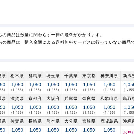
らの商品は数量に関わらず一律の送料がかかります。
らの商品は、購入金額による送料無料サービスは行っていない商品
城県
栃木県
群馬県
埼玉県
千葉県
東京都
神奈川県
新潟
050
1,050
1,050
1,050
1,050
1,050
1,050
1,05
155)
(1,155)
(1,155)
(1,155)
(1,155)
(1,155)
(1,155)
(1,155
重県
滋賀県
京都府
大阪府
兵庫県
奈良県
和歌山県
鳥取
050
1,050
1,050
1,050
1,050
1,050
1,050
1,05
155)
(1,155)
(1,155)
(1,155)
(1,155)
(1,155)
(1,155)
(1,155
岡県
佐賀県
長崎県
熊本県
大分県
宮崎県
鹿児島県
沖縄
050
1,050
1,050
1,050
1,050
1,050
1,050
お見