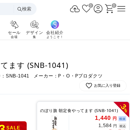
0
0
検索
セール
デザイン
会社紹介
会場
集
ようこそ！
す (SNB-1041)
番：
メーカー：P・O・Pプロダクツ
SNB-1041
お気に入り登録
3
-
%
のぼり旗 朝定食やってます (SNB-1041)
1,440
円
税抜
3
1,584
円
税込
SALE