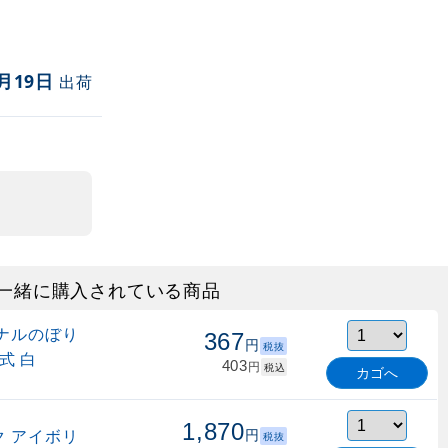
月19日
出荷
一緒に購入されている商品
ナルのぼり
367
円
税抜
式 白
403
円
税込
カゴへ
1,870
 アイボリ
円
税抜