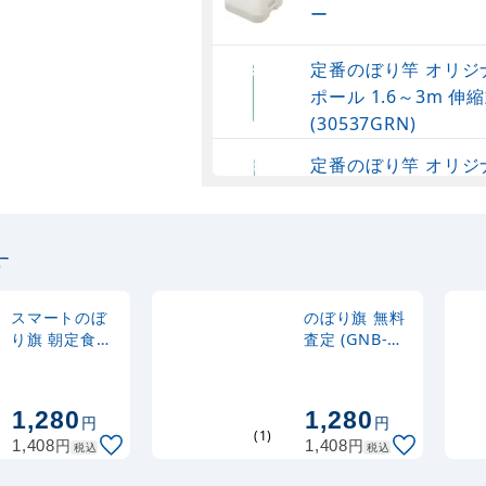
ー
定番のぼり竿 オリジ
ポール 1.6～3m 伸縮
(30537GRN)
定番のぼり竿 オリジ
ポール 1.6～3m 伸
(30537SBL)
す
定番のぼり竿 オリジ
ポール 1.6～3m 伸縮
(30537BLK)
スマートのぼ
のぼり旗 無料
り旗 朝定食や
査定 (GNB-
ってます
2639)
注水型マルチのぼり
(22124)
20L
1,280
1,280
円
円
(1)
円
円
1,408
1,408
税込
税込