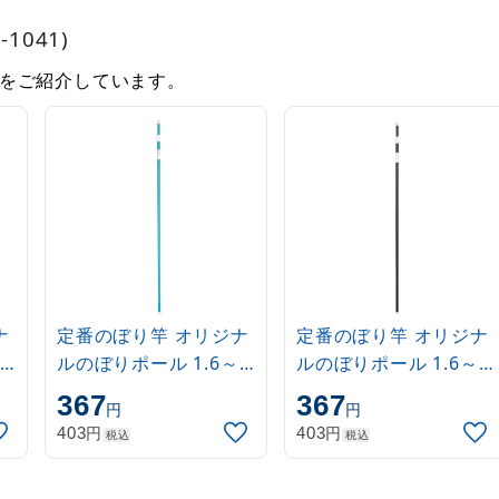
1041)
をご紹介しています。
ナ
定番のぼり竿 オリジナ
定番のぼり竿 オリジナ
ルのぼりポール 1.6～
ルのぼりポール 1.6～
3m 伸縮式 水色
3m 伸縮式 黒
367
367
円
円
(30537SBL)
(30537BLK)
円
円
403
403
税込
税込