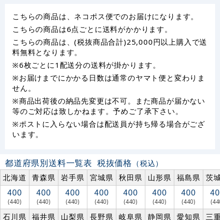
こちらの商品は、ネコポス便でのお届けになります。
こちらの商品は6点ごとに送料がかかります。
こちらの商品は、(税抜商品合計)25,000円以上購入で送
料無料となります。
※6枚ごとに1配送分の送料が掛かります。
※お届けまでにかかる日数は通常のヤマト便と変わりま
せん。
※商品出荷後の納品先変更は不可。また商品が届かない
等のご対応は致しかねます。予めご了承下さい。
※ポストに入らない場合は配送員が持ち帰る場合がござ
います。
都道府県別送料一覧表
税抜価格
（税込）
北海道
青森県
岩手県
宮城県
秋田県
山形県
福島県
茨
400
400
400
400
400
400
400
40
(440)
(440)
(440)
(440)
(440)
(440)
(440)
(44
石川県
福井県
山梨県
長野県
岐阜県
静岡県
愛知県
三