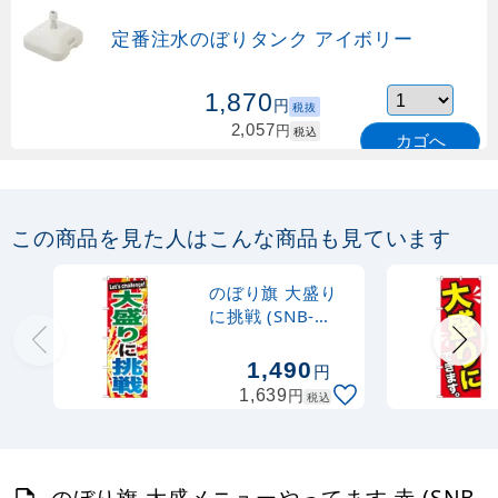
定番注水のぼりタンク アイボリー
1,870
円
税抜
2,057
円
税込
カゴへ
定番のぼり竿 オリジナルのぼりポール
1.6～3m 伸縮式 緑 (30537GRN)
この商品を見た人はこんな商品も見ています
367
円
税抜
購入不可
のぼり旗 大盛り
売り切れ中
に挑戦 (SNB-
1286)
定番のぼり竿 オリジナルのぼりポール
1,490
円
1.6～3m 伸縮式 水色 (30537SBL)
円
1,639
税込
367
円
税抜
403
円
税込
カゴへ
のぼり旗 大盛メニューやってます 赤 (SNB-