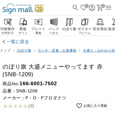
0
0
印刷製作
看板
プレート
バック
のぼり旗
ポスター
安全用品
販
大判出力
サイン
看板
パネル
フレーム
一覧に戻る
トップ
のぼり旗
ランチ・定食・お食事処
大盛り・おかわり自
のぼり旗 大盛メニューやってます 赤
(SNB-1209)
商品No:
166-6001-7502
品番：
SNB-1209
メーカー：P・O・Pプロダクツ
(0
)
お気に入り登録