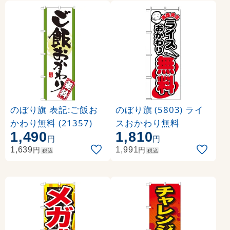
のぼり旗 表記:ご飯お
のぼり旗 (5803) ライ
かわり無料 (21357)
スおかわり無料
1,490
1,810
円
円
円
円
1,639
1,991
税込
税込