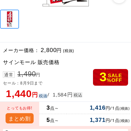
メーカー価格：
2,800
円
(税抜)
サインモール 販売価格
3
1,490
通常
円
SALE
%OFF
セール：8月9日まで
1,440
円
円
/
1,584
税込
税抜
3
1,416
点～
円/1点
とってもお得!
(税抜)
まとめ割
5
1,371
点～
円/1点
(税抜)