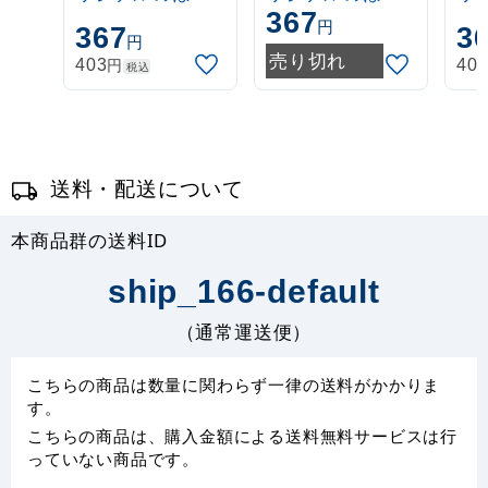
367
ポール 1.6～3m
ポール 1.6～3m
ポー
円
367
3
円
伸縮式 白
伸縮式 緑
伸
売り切れ
円
403
40
税込
(30537***)
(30537GRN)
(3
送料・配送について
本商品群の送料ID
ship_166-default
（通常運送便）
こちらの商品は数量に関わらず一律の送料がかかりま
す。
こちらの商品は、購入金額による送料無料サービスは行
っていない商品です。