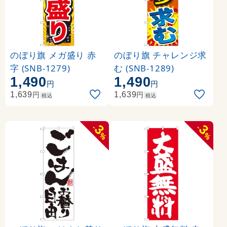
のぼり旗 メガ盛り 赤
のぼり旗 チャレンジ求
字 (SNB-1279)
む (SNB-1289)
1,490
1,490
円
円
円
円
1,639
1,639
税込
税込
3
3
-
-
%
%