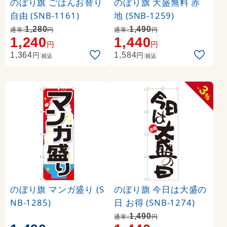
のぼり旗 ごはんお替り
のぼり旗 大盛無料 赤
自由 (SNB-1161)
地 (SNB-1259)
1,280
1,490
通常:
円
通常:
円
1,240
1,440
円
円
円
円
1,364
1,584
税込
税込
3
-
%
のぼり旗 マンガ盛り (S
のぼり旗 今日は大盛の
NB-1285)
日 お得 (SNB-1274)
1,490
通常:
円