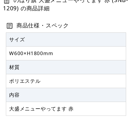
1209) の商品詳細
定番のぼり竿 オリジナルのぼりポール
1.6～3m 伸縮式 黒 (30537BLK)
商品仕様・スペック
367
円
税抜
403
円
サイズ
税込
カゴへ
W600×H1800mm
注水型マルチのぼりスタンド 20L
材質
2,320
円
税抜
ポリエステル
2,552
円
税込
カゴへ
内容
大盛メニューやってます 赤