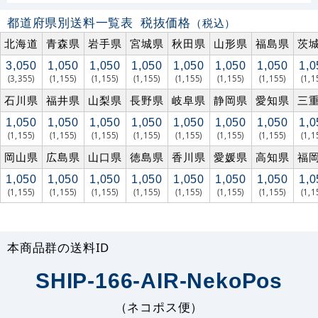
都道府県別送料一覧表
税抜価格
（税込）
北海道
青森県
岩手県
宮城県
秋田県
山形県
福島県
茨
3,050
1,050
1,050
1,050
1,050
1,050
1,050
1,0
(3,355)
(1,155)
(1,155)
(1,155)
(1,155)
(1,155)
(1,155)
(1,1
石川県
福井県
山梨県
長野県
岐阜県
静岡県
愛知県
三
1,050
1,050
1,050
1,050
1,050
1,050
1,050
1,0
(1,155)
(1,155)
(1,155)
(1,155)
(1,155)
(1,155)
(1,155)
(1,1
岡山県
広島県
山口県
徳島県
香川県
愛媛県
高知県
福
1,050
1,050
1,050
1,050
1,050
1,050
1,050
1,0
(1,155)
(1,155)
(1,155)
(1,155)
(1,155)
(1,155)
(1,155)
(1,1
本商品群の送料ID
SHIP-166-AIR-NekoPos
（ネコポス便）