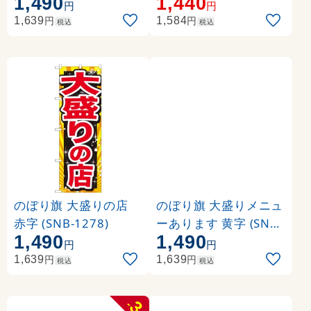
1,490
1,440
円
円
円
円
1,639
1,584
税込
税込
のぼり旗 大盛りの店
のぼり旗 大盛りメニュ
赤字 (SNB-1278)
ーあります 黄字 (SNB-
1,490
1,490
1276)
円
円
円
円
1,639
1,639
税込
税込
3
-