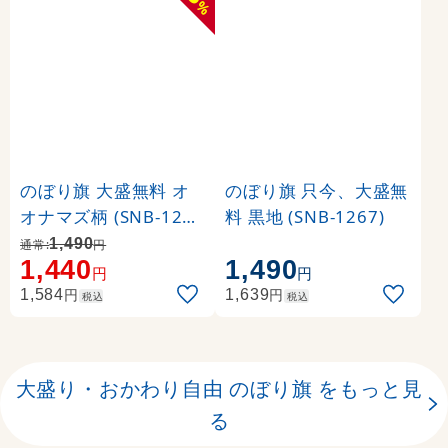
%
のぼり旗 大盛無料 オ
のぼり旗 只今、大盛無
オナマズ柄 (SNB-1214
料 黒地 (SNB-1267)
)
1,490
通常:
円
1,440
1,490
円
円
円
円
1,584
1,639
税込
税込
大盛り・おかわり自由 のぼり旗 をもっと見
る