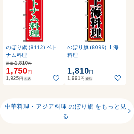
のぼり旗 (8112) ベト
のぼり旗 (8099) 上海
ナム料理
料理
1,810
通常:
円
1,750
1,810
円
円
円
円
1,925
1,991
税込
税込
中華料理・アジア料理 のぼり旗 をもっと見
る