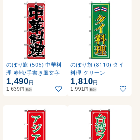
のぼり旗 (506) 中華料
のぼり旗 (8110) タイ
理 赤地/手書き風文字
料理 グリーン
1,490
1,810
円
円
円
円
1,639
1,991
税込
税込