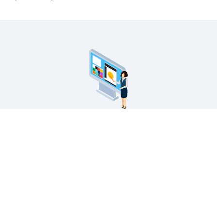
看板製作メニュー
サインモールの看板製作に関するご案内です。
看板製作の流れから印刷の種類・対応看板・無料フォ
ーマットの配布・入稿データのアップロードなど。