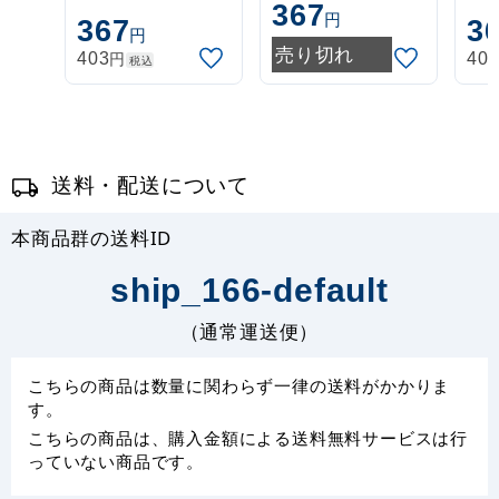
367
ポール 1.6～3m
ポール 1.6～3m
ポー
円
367
3
円
伸縮式 白
伸縮式 緑
伸
売り切れ
円
403
40
税込
(30537***)
(30537GRN)
(3
送料・配送について
本商品群の送料ID
ship_166-default
（通常運送便）
こちらの商品は数量に関わらず一律の送料がかかりま
す。
こちらの商品は、購入金額による送料無料サービスは行
っていない商品です。