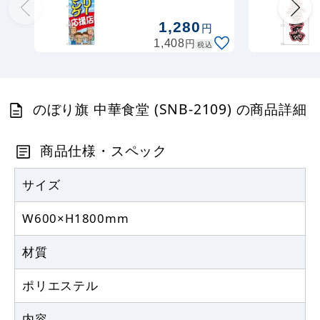
応援店 (GNB-
定番のぼり竿 オリジナルのぼりポール
2477)
1,280
円
1.6～3m 伸縮式 水色 (30537SBL)
円
1,408
税込
367
円
税抜
403
円
税込
カゴへ
のぼり旗 中華食堂 (SNB-2109) の商品詳細
定番のぼり竿 オリジナルのぼりポール
商品仕様・スペック
1.6～3m 伸縮式 黒 (30537BLK)
367
サイズ
円
税抜
403
円
税込
カゴへ
W600×H1800mm
材質
注水型マルチのぼりスタンド 20L
ポリエステル
2,320
円
税抜
2,552
円
内容
税込