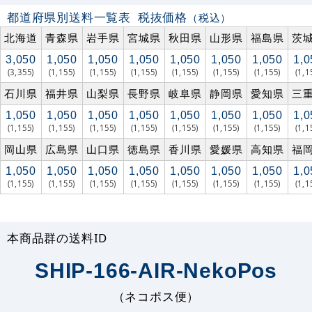
都道府県別送料一覧表
税抜価格
（税込）
北海道
青森県
岩手県
宮城県
秋田県
山形県
福島県
茨
3,050
1,050
1,050
1,050
1,050
1,050
1,050
1,0
(3,355)
(1,155)
(1,155)
(1,155)
(1,155)
(1,155)
(1,155)
(1,1
石川県
福井県
山梨県
長野県
岐阜県
静岡県
愛知県
三
1,050
1,050
1,050
1,050
1,050
1,050
1,050
1,0
(1,155)
(1,155)
(1,155)
(1,155)
(1,155)
(1,155)
(1,155)
(1,1
岡山県
広島県
山口県
徳島県
香川県
愛媛県
高知県
福
1,050
1,050
1,050
1,050
1,050
1,050
1,050
1,0
(1,155)
(1,155)
(1,155)
(1,155)
(1,155)
(1,155)
(1,155)
(1,1
本商品群の送料ID
SHIP-166-AIR-NekoPos
（ネコポス便）