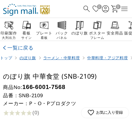
0
0
印刷製作
看板
プレート
バック
のぼり旗
ポスター
安全用品
販
大判出力
サイン
看板
パネル
フレーム
一覧に戻る
トップ
のぼり旗
ラーメン・中華料理
中華料理・アジア料理
のぼり旗 中華食堂 (SNB-2109)
商品No:
166-6001-7568
品番：
SNB-2109
メーカー：P・O・Pプロダクツ
(0
)
お気に入り登録