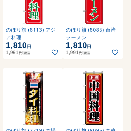
のぼり旗 (8113) アジ
のぼり旗 (8085) 台湾
ア料理
ラーメン
1,810
1,810
円
円
円
円
1,991
1,991
税込
税込
のぼり旗 (2719) 本場
のぼり旗 (8095) 本格