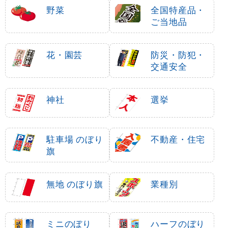
野菜
全国特産品・
ご当地品
花・園芸
防災・防犯・
交通安全
神社
選挙
駐車場 のぼり
不動産・住宅
旗
無地 のぼり旗
業種別
ミニのぼり
ハーフのぼり