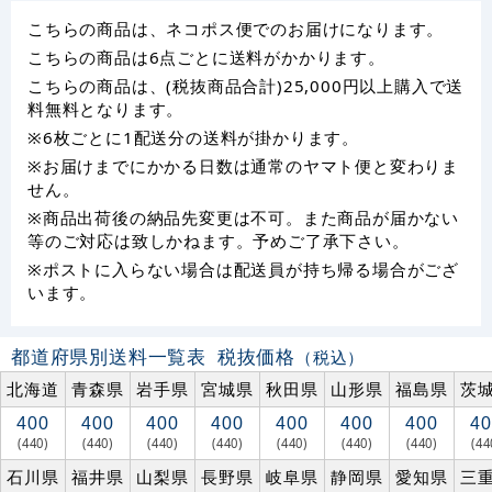
こちらの商品は、ネコポス便でのお届けになります。
こちらの商品は6点ごとに送料がかかります。
こちらの商品は、(税抜商品合計)25,000円以上購入で送
料無料となります。
※6枚ごとに1配送分の送料が掛かります。
※お届けまでにかかる日数は通常のヤマト便と変わりま
せん。
※商品出荷後の納品先変更は不可。また商品が届かない
等のご対応は致しかねます。予めご了承下さい。
※ポストに入らない場合は配送員が持ち帰る場合がござ
います。
都道府県別送料一覧表
税抜価格
（税込）
北海道
青森県
岩手県
宮城県
秋田県
山形県
福島県
茨
400
400
400
400
400
400
400
40
(440)
(440)
(440)
(440)
(440)
(440)
(440)
(44
石川県
福井県
山梨県
長野県
岐阜県
静岡県
愛知県
三