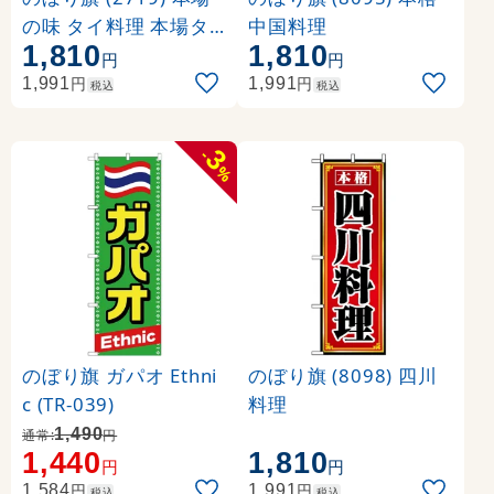
の味 タイ料理 本場タ
中国料理
1,810
1,810
イ王国の味を真心込め
円
円
て作ります
円
円
1,991
1,991
税込
税込
3
-
%
のぼり旗 ガパオ Ethni
のぼり旗 (8098) 四川
c (TR-039)
料理
1,490
通常:
円
1,440
1,810
円
円
円
円
1,584
1,991
税込
税込