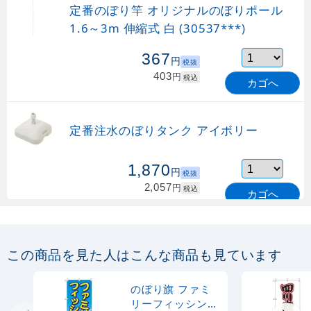
定番のぼり竿 オリジナルのぼりポール
1.6～3m 伸縮式 白 (30537***)
367
円
税抜
403
円
税込
カゴへ
定番注水のぼりタンク アイボリー
1,870
円
税抜
2,057
円
税込
カゴへ
定番のぼり竿 オリジナルのぼりポール
1.6～3m 伸縮式 緑 (30537GRN)
この商品を見た人はこんな商品も見ています
367
円
税抜
購入不可
のぼり旗 ファミ
売り切れ中
リーフィッシング