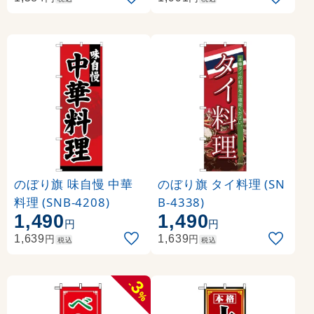
のぼり旗 味自慢 中華
のぼり旗 タイ料理 (SN
料理 (SNB-4208)
B-4338)
1,490
1,490
円
円
円
円
1,639
1,639
税込
税込
3
-
%