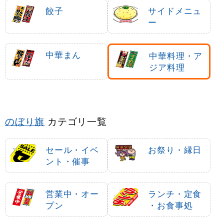
餃子
サイドメニュ
ー
中華まん
中華料理・ア
ジア料理
のぼり旗
カテゴリ一覧
セール・イベ
お祭り・縁日
ント・催事
営業中・オー
ランチ・定食
プン
・お食事処