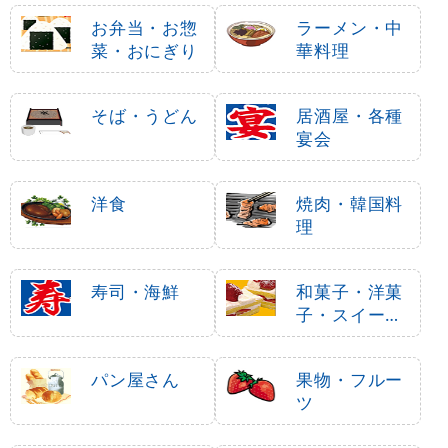
お弁当・お惣
ラーメン・中
菜・おにぎり
華料理
そば・うどん
居酒屋・各種
宴会
洋食
焼肉・韓国料
理
寿司・海鮮
和菓子・洋菓
子・スイーツ
・アイス
パン屋さん
果物・フルー
ツ