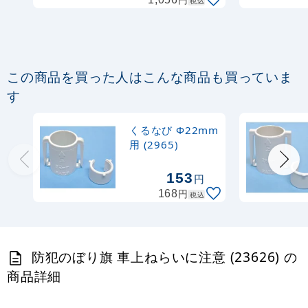
税込
367
円
税抜
403
円
税込
カゴへ
定番のぼり竿 オリジナルのぼりポール
この商品を買った人はこんな商品も買っていま
1.6～3m 伸縮式 黒 (30537BLK)
す
367
円
税抜
くるなび Ф22mm
403
円
税込
カゴへ
用 (2965)
153
円
注水型マルチのぼりスタンド 20L
円
168
税込
2,320
円
税抜
2,552
円
税込
カゴへ
防犯のぼり旗 車上ねらいに注意 (23626) の
商品詳細