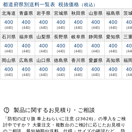
都道府県別送料一覧表
税抜価格
（税込）
北海道
青森県
岩手県
宮城県
秋田県
山形県
福島県
茨
400
400
400
400
400
400
400
40
(440)
(440)
(440)
(440)
(440)
(440)
(440)
(44
石川県
福井県
山梨県
長野県
岐阜県
静岡県
愛知県
三
400
400
400
400
400
400
400
40
(440)
(440)
(440)
(440)
(440)
(440)
(440)
(44
岡山県
広島県
山口県
徳島県
香川県
愛媛県
高知県
福
400
400
400
400
400
400
400
40
(440)
(440)
(440)
(440)
(440)
(440)
(440)
(44
製品に関するお見積り・ご相談
「防犯のぼり旗 車上ねらいに注意 (23626)」の導入をご検
討中ですか？ 大量注文・複数台のご検討に応じたお見積り
のご相談、最短納期や送料、仕様・サイズの確認など、 防