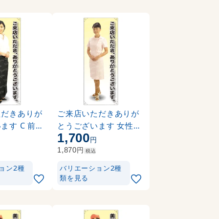
ただきありが
ご来店いただきありが
ます C 前掛
とうございます 女性白
1,700
バナー 素材:
衣 等身大バナー 素材:
円
円
厚手生地) (
ポンジ(薄手生地) (622
円
1,870
税込
48)
ョン2種
バリエーション2種
類を見る