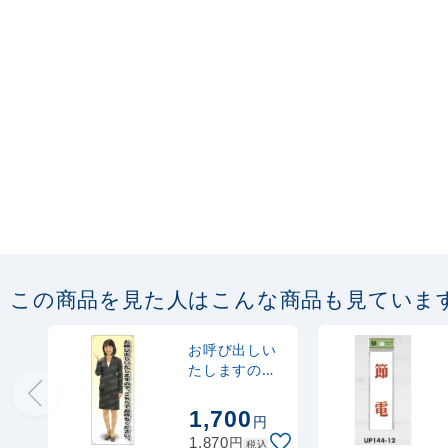
この商品を見た人はこんな商品も見ていま
お呼び出しい
たしますので
こちらで・・
女性上着 等身
1,700
円
大バナー 素材:
円
1,870
税込