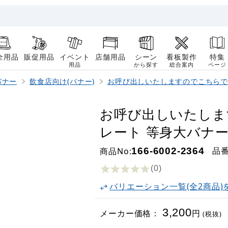
全用品
販促用品
イベント
店舗用品
シーン
看板製作
特集
用品
から探す
総合案内
ページ
バナー
飲食店向け(バナー)
お呼び出しいたしますのでこちらで
お呼び出しいたしま
レート 等身大バナー 素
品
商品No:
166-6002-2364
(0
)
バリエーション一覧(全2商品)
3,200
メーカー価格：
円
(税抜)