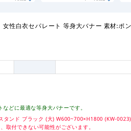
(UP144-12)
地) (62178)
女性白衣セパレート 等身大バナー 素材:ポン
トなどに最適な等身大バナーです。
ラック (大) W600~700×H1800 (KW-0023
は、取付できない可能性がございます。