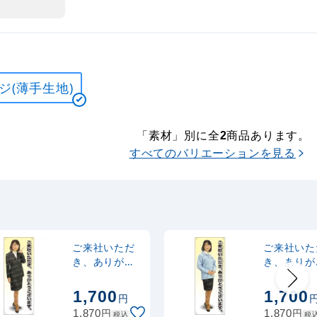
ジ(薄手生地)
「素材」別に全
商品あります。
2
すべてのバリエーションを見る
ご来社いただ
ご来社いた
き、ありがと
き、ありが
うございます
うございま
等身大バナー
女性作業着
1,700
1,700
円
素材:ポンジ(薄
ルー) 等身
円
円
1,870
1,870
税込
税