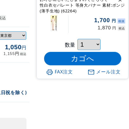
性白衣セパレート 等身大バナー 素材:ポンジ
(薄手生地) (62264)
税込
1,700
円
税抜
1,870
円
税込
数量
1,050
円
円
1,155
税込
FAX注文
メール注文
土日祝を除く)