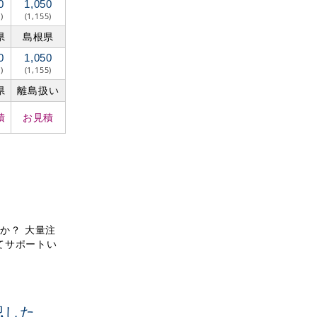
0
1,050
)
(1,155)
県
島根県
0
1,050
)
(1,155)
県
離島扱い
積
お見積
すか？ 大量注
てサポートい
認した