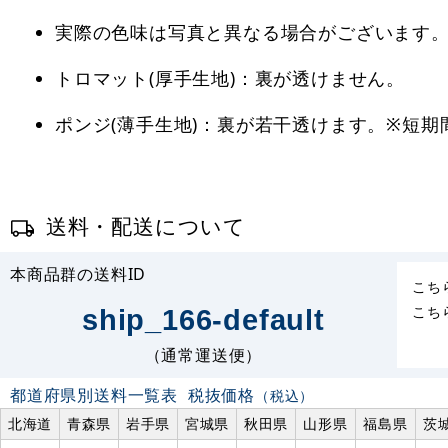
実際の色味は写真と異なる場合がございます
トロマット(厚手生地)：裏が透けません。
ポンジ(薄手生地)：裏が若干透けます。※短
送料・配送について
本商品群の送料ID
こち
こち
ship_166-default
（通常運送便）
都道府県別送料一覧表
税抜価格
（税込）
北海道
青森県
岩手県
宮城県
秋田県
山形県
福島県
茨