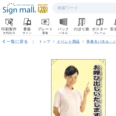
検索
印刷製作
看板
プレート
バック
のぼり旗
ポスター
安
大判出力
サイン
看板
パネル
フレーム
一覧に戻る
|
トップ
イベント用品
等身大パネル・