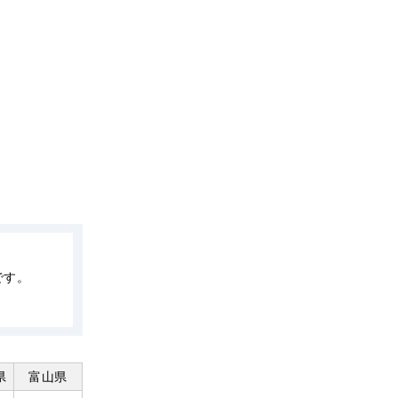
です。
県
富山県