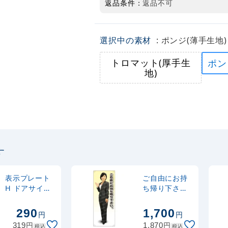
返品条件：
返品不可
選択中の素材
: ポンジ(薄手生地)
トロマット(厚手生
ポン
地)
す
表示プレート
ご自由にお持
H ドアサイン
ち帰り下さい
140mm×40m
女性上着 等身
m アクリル 表
大バナー 素材:
290
1,700
円
円
示:節電
ポンジ(薄手生
円
円
319
1,870
税込
税込