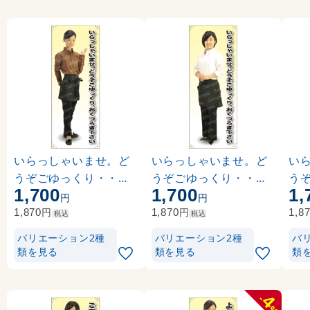
いらっしゃいませ。ど
いらっしゃいませ。ど
い
うぞごゆっくり・・・
うぞごゆっくり・・・
う
1,700
1,700
1,
前掛短 等身大バナー 素
白シャツ 前掛短 等身大
コ
円
円
材:ポンジ(薄手生地) (6
バナー 素材:ポンジ(薄
ナー
円
円
1,870
1,870
1,8
税込
税込
2308)
手生地) (62318)
生地)
バリエーション2種
バリエーション2種
バ
類を見る
類を見る
類
4
-