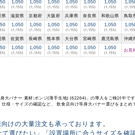
050
1,050
1,050
1,050
1,050
1,050
1,050
1,05
155)
(1,155)
(1,155)
(1,155)
(1,155)
(1,155)
(1,155)
(1,155
重県
滋賀県
京都府
大阪府
兵庫県
奈良県
和歌山県
鳥取
050
1,050
1,050
1,050
1,050
1,050
1,050
1,05
155)
(1,155)
(1,155)
(1,155)
(1,155)
(1,155)
(1,155)
(1,155
岡県
佐賀県
長崎県
熊本県
大分県
宮崎県
鹿児島県
沖縄
050
1,050
1,050
1,050
1,050
1,050
1,050
お見
155)
(1,155)
(1,155)
(1,155)
(1,155)
(1,155)
(1,155)
バナー 素材:ポンジ(薄手生地) (62264)」の導入をご検討中で
、仕様・サイズの確認など、 飲食店向け等身大バナー選びをまとめ
様向けの大量注文も承っております。
せて選びたい」「設置場所に合うサイズを確