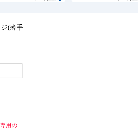
手生地)
ナー 素材:
(61788)
ジ(薄手生地
(62236)
ジ(薄手
)専用の