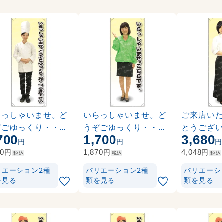
らっしゃいませ。ど
いらっしゃいませ。ど
ご来店い
ぞごゆっくり・・・
うぞごゆっくり・・・
とうござい
700
1,700
3,680
ックコート 等身大バ
ブルゾン 等身大バナー
長 等身大
円
円
 素材:ポンジ(薄手
素材:ポンジ(薄手生地) (
トロマット(
円
円
円
70
1,870
4,048
税込
税込
税込
 (62272)
62220)
62321)
リエーション2種
バリエーション2種
バリエーシ
を見る
類を見る
類を見る