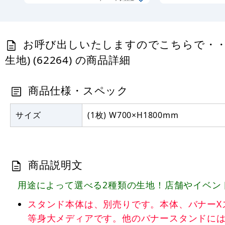
ポンジ(薄手生
地) (62184)
お呼び出しいたしますのでこちらで・・ 
生地) (62264) の商品詳細
商品仕様・スペック
サイズ
(1枚) W700×H1800mm
商品説明文
用途によって選べる2種類の生地！店舗やイベン
スタンド本体は、別売りです。本体、バナーXスタンド ブ
等身大メディアです。他のバナースタンドに