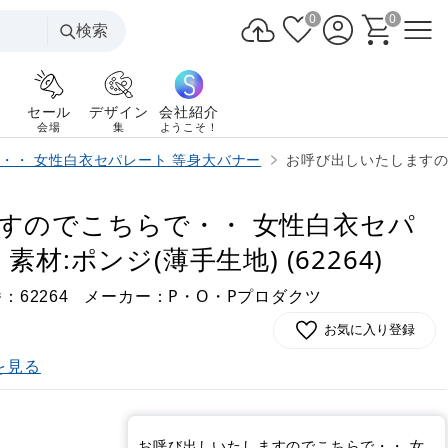
0
0
検索
セール
デザイン
会社紹介
会場
集
ようこそ！
・・ 女性白衣セパレート 等身大バナー
お呼び出しいたしますので
すのでこちらで・・ 女性白衣セパ
材:ポンジ(薄手生地) (62264)
番：
メーカー：P・O・Pプロダクツ
62264
お気に入り登録
を見る
お呼び出しいたしますのでこちらで・・ 女