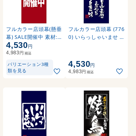
フルカラー店頭幕(懸垂
フルカラー店頭幕 (776
幕) SALE開催中 素材:
0) いらっしゃいませ (
4,530
ポンジ (69540)
ポンジ)
円
円
4,983
税込
4,530
バリエーション3種
円
類を見る
円
4,983
税込