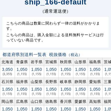
ship_166-default
（通常運送便）
こちらの商品は数量に関わらず一律の送料がかかりま
す。
こちらの商品は、購入金額による送料無料サービスは行
っていない商品です。
都道府県別送料一覧表
税抜価格
（税込）
北海道
青森県
岩手県
宮城県
秋田県
山形県
福島県
茨
3,050
1,050
1,050
1,050
1,050
1,050
1,050
1,0
(3,355)
(1,155)
(1,155)
(1,155)
(1,155)
(1,155)
(1,155)
(1,1
石川県
福井県
山梨県
長野県
岐阜県
静岡県
愛知県
三
1,050
1,050
1,050
1,050
1,050
1,050
1,050
1,0
(1,155)
(1,155)
(1,155)
(1,155)
(1,155)
(1,155)
(1,155)
(1,1
岡山県
広島県
山口県
徳島県
香川県
愛媛県
高知県
福
1,050
1,050
1,050
1,050
1,050
1,050
1,050
1,0