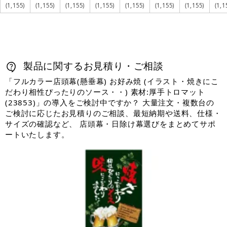
(1,155)
(1,155)
(1,155)
(1,155)
(1,155)
(1,155)
(1,155)
(1,1
製品に関するお見積り・ご相談
「フルカラー店頭幕(懸垂幕) お好み焼 (イラスト・焼きにこ
だわり相性ぴったりのソース・・) 素材:厚手トロマット
(23853)」の導入をご検討中ですか？ 大量注文・複数台の
ご検討に応じたお見積りのご相談、最短納期や送料、仕様・
サイズの確認など、 店頭幕・日除け幕選びをまとめてサポ
ートいたします。