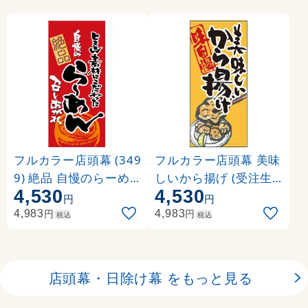
フルカラー店頭幕 (349
フルカラー店頭幕 美味
9) 絶品 自慢のらーめ
しいから揚げ (受注生
4,530
4,530
ん (ポンジ)
産品) 素材:ポンジ (632
円
円
41)
円
円
4,983
4,983
税込
税込
店頭幕・日除け幕 をもっと見る