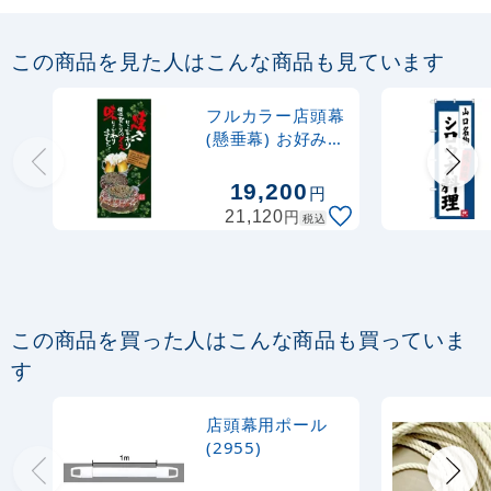
店頭幕用砂袋 (4387)
この商品を見た人はこんな商品も見ています
1,000
円
税抜
フルカラー店頭幕
1,100
円
税込
(懸垂幕) お好み焼
カゴへ
(イラスト・焼き
にこだわり相性ぴ
19,200
円
ったりのソー
円
21,120
税込
ス・・) 素材:ター
ポリン (67512)
この商品を買った人はこんな商品も買っていま
す
店頭幕用ポール
(2955)