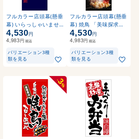
フルカラー店頭幕(懸垂
フルカラー店頭幕(懸垂
幕) いらっしゃいませ(
幕) 焼鳥 「美味探求」
4,530
4,530
紺地) 素材:ポンジ (694
黒・白抜 素材:ポンジ (
円
円
86)
3497)
円
円
4,983
4,983
税込
税込
バリエーション3種
バリエーション3種
類を見る
類を見る
3
-
%