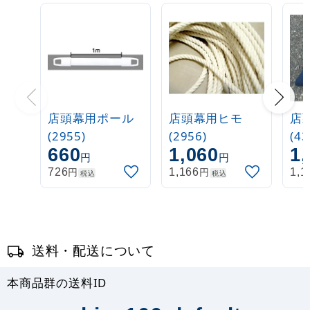
店頭幕用ポール
店頭幕用ヒモ
店
(2955)
(2956)
(43
660
1,060
1,
円
円
円
円
726
1,166
1,1
税込
税込
送料・配送について
本商品群の送料ID