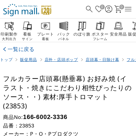
0
0
印刷製作
看板
プレート
バック
のぼり旗
ポスター
安全用品
販
大判出力
サイン
看板
パネル
フレーム
一覧に戻る
トップ
販促用品
店外・店頭ポップ
店頭幕・日除け幕
フル
フルカラー店頭幕(懸垂幕) お好み焼 (イ
ラスト・焼きにこだわり相性ぴったりの
ソース・・) 素材:厚手トロマット
(23853)
商品No:
166-6002-3336
品番：
23853
メーカー：P・O・Pプロダクツ