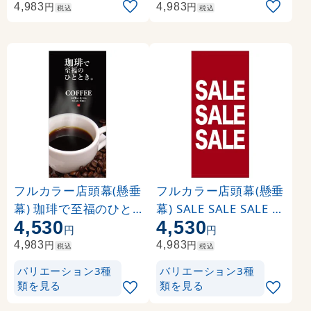
ジ)
円
円
4,983
4,983
税込
税込
フルカラー店頭幕(懸垂
フルカラー店頭幕(懸垂
幕) 珈琲で至福のひと
幕) SALE SALE SALE 素
4,530
4,530
時 素材:ポンジ (69056
材:ポンジ (69549)
円
円
)
円
円
4,983
4,983
税込
税込
バリエーション3種
バリエーション3種
類を見る
類を見る