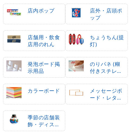
店内ポップ
店外・店頭ポ
ップ
店舗用・飲食
ちょうちん(提
店用のれん
灯)
発泡ボード掲
のりパネ (糊
示用品
付きスチレン
ボード)
カラーボード
メッセージボ
ード・レター
ボード
季節の店舗装
飾・ディスプ
レイ・飾り付