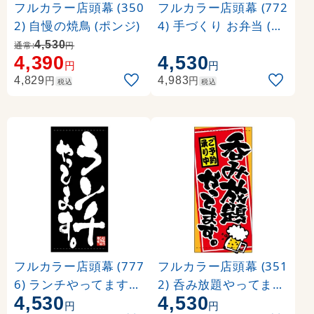
フルカラー店頭幕 (350
フルカラー店頭幕 (772
2) 自慢の焼鳥 (ポンジ)
4) 手づくり お弁当 (ポ
ンジ)
4,530
通常:
円
4,390
4,530
円
円
円
円
4,829
4,983
税込
税込
フルカラー店頭幕 (777
フルカラー店頭幕 (351
6) ランチやってます。
2) 呑み放題やってます
4,530
4,530
(ポンジ)
。 ご予約承り中 (ポン
円
円