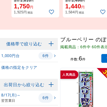
1,810
1,490
通常:
円
通常:
円
1,750
1,440
円
円
円
円
1,925
1,584
税込
税込
ブルーベリー のぼ
価格帯で絞り込む
掲載商品：6件中 60件表
1,000円台
件
6
6
件数:
件
価格の指定をクリア
-
人気商品
出荷日から絞り込む
8/17(月)～
件
6
翌営業日