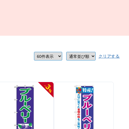
クリアする
3
-
%