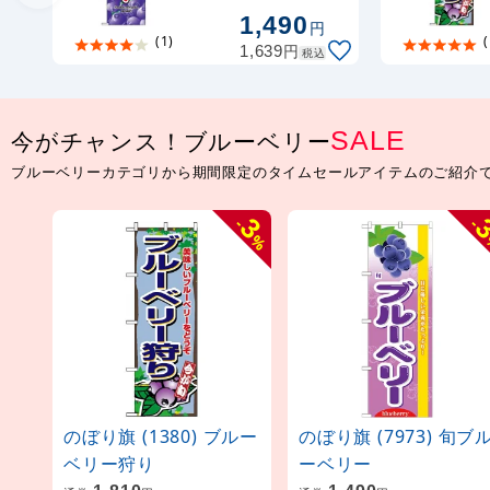
1,490
円
(1)
(
円
1,639
税込
SALE
今がチャンス！ブルーベリー
ブルーベリーカテゴリから期間限定のタイムセールアイテムのご紹介
3
-
-
%
のぼり旗 (1380) ブルー
のぼり旗 (7973) 旬ブ
ベリー狩り
ーベリー