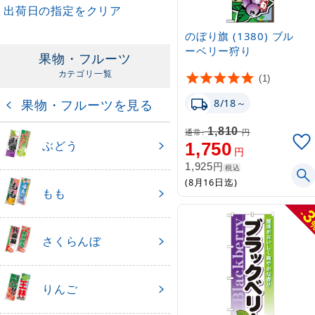
出荷日の指定をクリア
のぼり旗 (1380) ブル
ーベリー狩り
果物・フルーツ
カテゴリ一覧
(1)
果物・フルーツを見る
8/18～
1,810
通常:
円
ぶどう
1,750
円
円
1,925
税込
(8月16日迄)
もも
-
さくらんぼ
りんご