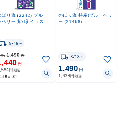
のぼり旗 (2242) ブル
のぼり旗 特産!ブルーベリ
ーベリー 紫/緑 イラス
ー (21468)
ト
8/18～
1,490
常:
円
8/18～
1,440
円
1,490
円
円
,584
税込
円
1,639
8月9日迄)
税込