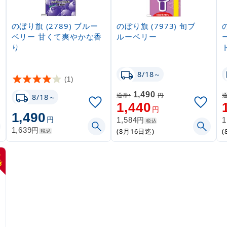
のぼり旗 (2789) ブルー
のぼり旗 (7973) 旬ブ
ベリー 甘くて爽やかな香
ルーベリー
り
8/18～
(1)
1,490
通常:
円
通
8/18～
1,440
円
1,490
円
円
1,584
1
税込
円
1,639
(8月16日迄)
(
税込
3
%