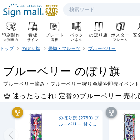
検索
印刷製作
看板
プレート
バック
のぼり旗
ポスター
安
大判出力
サイン
看板
パネル
フレーム
トップ
のぼり旗
果物・フルーツ
ブルーベリー
ブルーベリー のぼり旗
ブルーベリー摘み・ブルーベリー狩り会場や即売イベント
迷ったらこれ! 定番のブルーベリー 売
のぼり旗 (2789) ブ
ルーベリー 甘くて
爽やかな香り