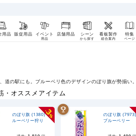
全用品
販促用品
イベント
店舗用品
シーン
看板製作
特集
用品
から探す
総合案内
ページ
、道の駅にも。ブルーベリ色のデザインのぼり旗が勢揃い
れ筋・オススメアイテム
3
-
のぼり旗 (1380) ブ
のぼり旗 (7973
%
ルーベリー狩り
ブルーベリー