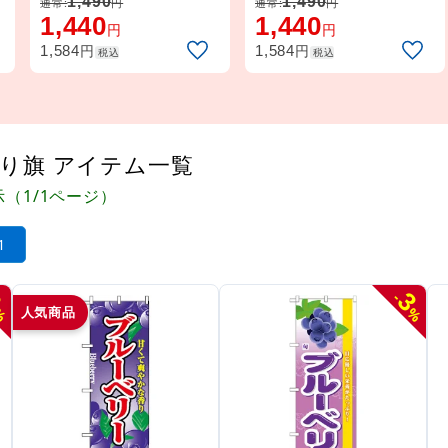
1,490
1,490
通常:
円
通常:
円
1,440
1,440
円
円
円
円
1,584
1,584
税込
税込
り旗 アイテム一覧
示（1/1ページ）
1
3
3
-
人気商品
%
%