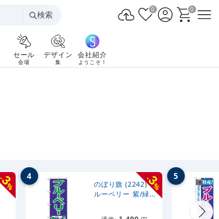
0
0
検索
セール
デザイン
会社紹介
会場
集
ようこそ！
。
4
5
3
3
-
-
) 旬
のぼり旗 (2242) ブ
%
%
ルーベリー 紫/緑
イラスト