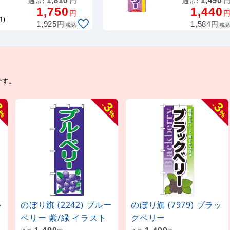
通常:
1,810
円
通常:
1,490
1,750
1,440
円
1)
円
円
1,925
1,584
税込
税
です。
3
3
3
-
-
%
%
%
ル
のぼり旗 (2242) ブルー
のぼり旗 (7979) ブラッ
ベリー 紫/緑 イラスト
クベリー