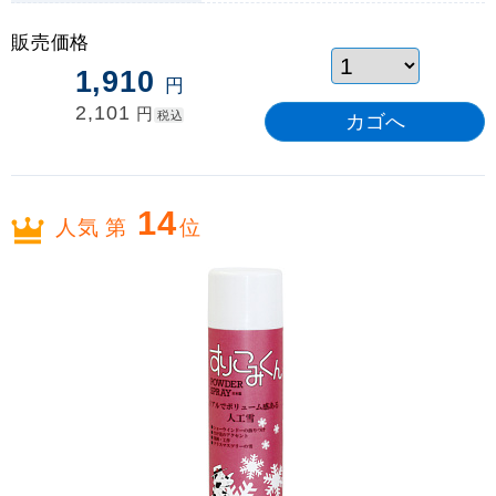
販売価格
1,910
円
2,101
円
税込
14
人気 第
位