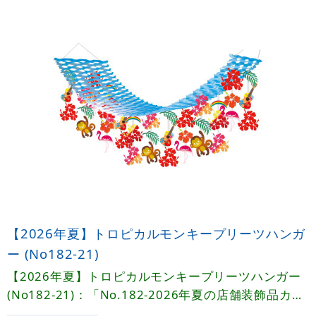
【2026年夏】トロピカルモンキープリーツハンガ
ー (No182-21)
【2026年夏】トロピカルモンキープリーツハンガー
(No182-21)：「No.182-2026年夏の店舗装飾品カタ
ログ」