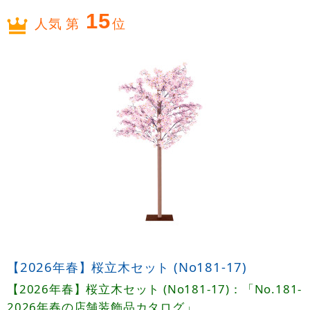
15
人気 第
位
【2026年春】桜立木セット (No181-17)
【2026年春】桜立木セット (No181-17)：「No.181-
2026年春の店舗装飾品カタログ」