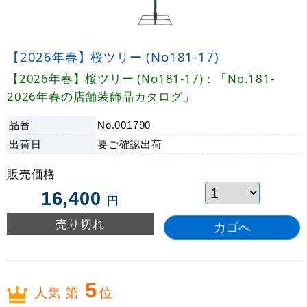
【2026年春】桜ツリー (No181-17)
【2026年春】桜ツリー (No181-17)：「No.181-
2026年春の店舗装飾品カタログ」
品番
No.001790
出荷日
要ご確認
出荷
販売価格
16,400
円
売り切れ
5
人気 第
位