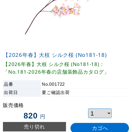
【2026年春】大枝 シルク桜 (No181-18)
【2026年春】大枝 シルク桜 (No181-18)：
「No.181-2026年春の店舗装飾品カタログ」
品番
No.001722
出荷日
要ご確認
出荷
販売価格
820
円
売り切れ