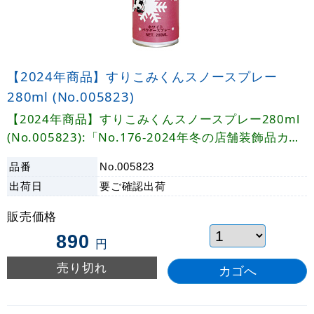
【2024年商品】すりこみくんスノースプレー
280ml (No.005823)
【2024年商品】すりこみくんスノースプレー280ml
(No.005823):「No.176-2024年冬の店舗装飾品カタ
ログ」
品番
No.005823
出荷日
要ご確認
出荷
販売価格
890
円
売り切れ