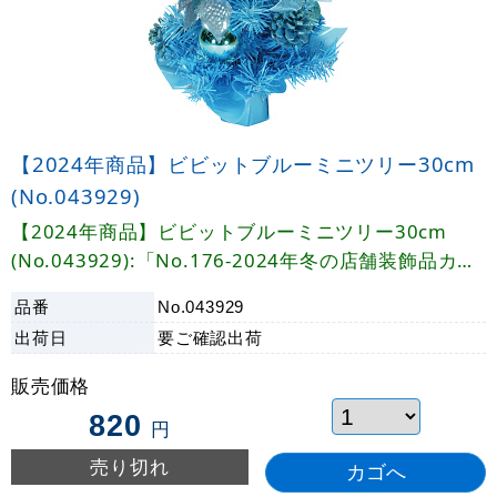
【2024年商品】ビビットブルーミニツリー30cm
(No.043929)
【2024年商品】ビビットブルーミニツリー30cm
(No.043929):「No.176-2024年冬の店舗装飾品カタ
ログ」
品番
No.043929
出荷日
要ご確認
出荷
販売価格
820
円
売り切れ