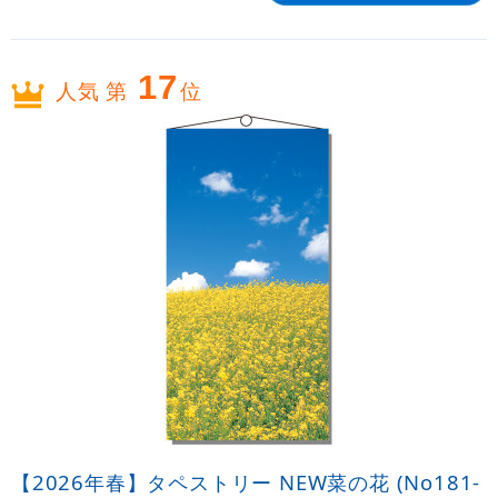
17
人気 第
位
【2026年春】タペストリー NEW菜の花 (No181-