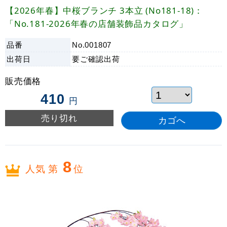
【2026年春】中桜ブランチ 3本立 (No181-18)：
「No.181-2026年春の店舗装飾品カタログ」
品番
No.001807
出荷日
要ご確認
出荷
販売価格
410
円
売り切れ
8
人気 第
位