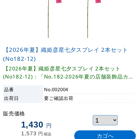
【2026年夏】織姫彦星七夕スプレイ 2本セット
(No182-12)
【2026年夏】織姫彦星七夕スプレイ 2本セット
(No182-12)：「No.182-2026年夏の店舗装飾品カタ
ログ」
品番
No.002004
出荷日
要ご確認
出荷
販売価格
1,430
円
1,573
円
税込