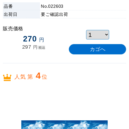
品カタログ」
品番
No.022603
出荷日
要ご確認
出荷
販売価格
270
円
297
円
税込
4
人気 第
位