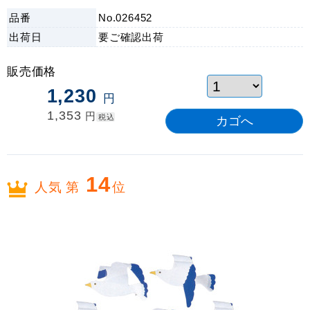
ログ」
品番
No.026452
出荷日
要ご確認
出荷
販売価格
1,230
円
1,353
円
税込
14
人気 第
位