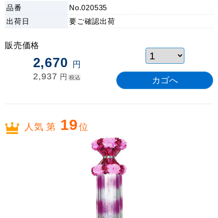
品番
No.020535
出荷日
要ご確認
出荷
販売価格
2,670
円
2,937
円
税込
19
人気 第
位