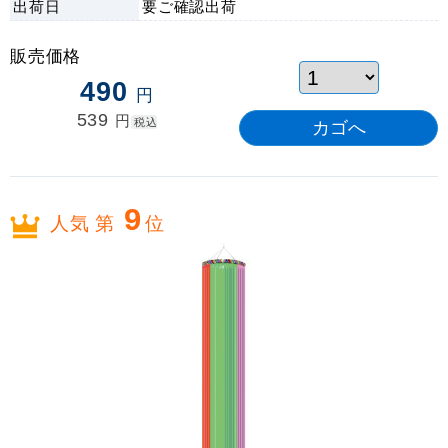
出荷日
要ご確認
出荷
販売価格
490
円
539
円
税込
9
人気 第
位