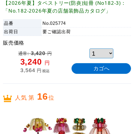
【2026年夏】タペストリー(防炎)短冊 (No182-3)：
「No.182-2026年夏の店舗装飾品カタログ」
品番
No.025774
出荷日
要ご確認
出荷
販売価格
通常:
3,420
円
3,240
円
3,564
円
税込
16
人気 第
位