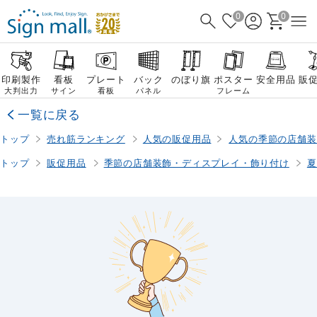
0
0
印刷製作
看板
プレート
バック
のぼり旗
ポスター
安全用品
販
大判出力
サイン
看板
パネル
フレーム
一覧に戻る
トップ
売れ筋ランキング
人気の販促用品
人気の季節の店舗装
トップ
販促用品
季節の店舗装飾・ディスプレイ・飾り付け
夏