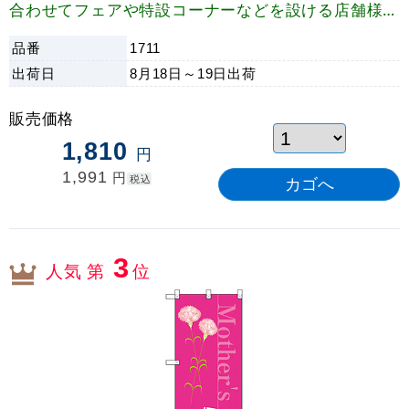
合わせてフェアや特設コーナーなどを設ける店舗様の
売り場を盛り上げます。 ピンク基調の優しいデザイ
品番
1711
ンで店内で、店頭でお客様にアピールできます。
出荷日
8月18日～19日
出荷
販売価格
1,810
円
1,991
円
税込
3
人気 第
位