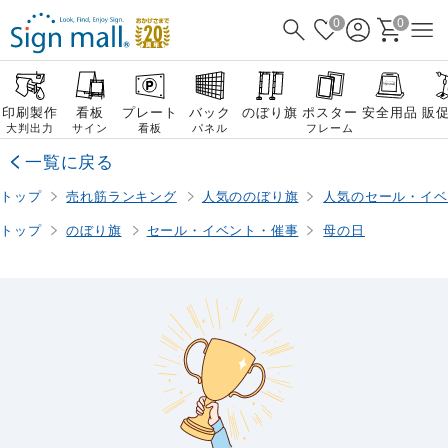
0
0
印刷製作
看板
プレート
バック
のぼり旗
ポスター
安全用品
販
大判出力
サイン
看板
パネル
フレーム
一覧に戻る
トップ
売れ筋ランキング
人気ののぼり旗
人気のセール・イベ
トップ
のぼり旗
セール・イベント・催事
母の日