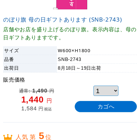
のぼり旗 母の日ギフトあります (SNB-2743)
店舗やお店を盛り上げるのぼり旗。表示内容は、母の
日ギフトありますです。
サイズ
W600×H1800
品番
SNB-2743
出荷日
8月18日～19日
出荷
販売価格
通常:
1,490
円
1,440
円
1,584
円
税込
5
人気 第
位