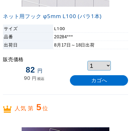
ネット用フック φ5mm L100 (バラ1本)
サイズ
L100
品番
20284***
出荷日
8月17日～18日
出荷
販売価格
82
円
90
円
税込
5
人気 第
位