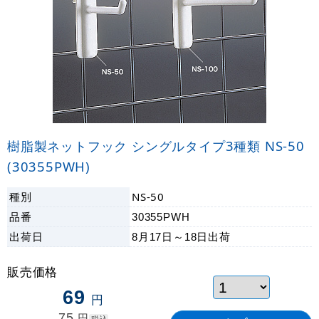
樹脂製ネットフック シングルタイプ3種類 NS-50
(30355PWH)
種別
NS-50
品番
30355PWH
出荷日
8月17日～18日
出荷
販売価格
69
円
75
円