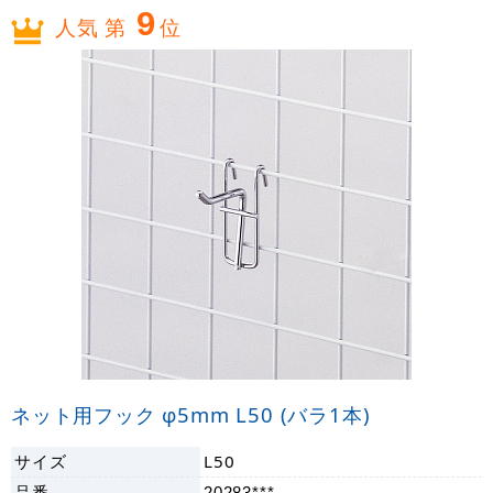
9
人気 第
位
ネット用フック φ5mm L50 (バラ1本)
サイズ
L50
品番
20283***