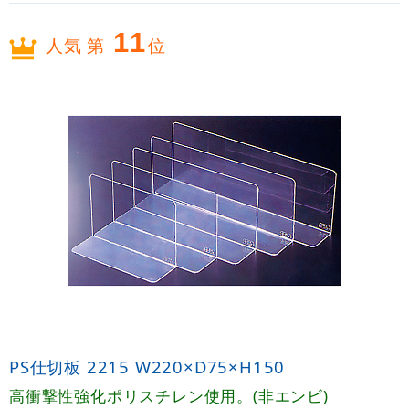
11
人気 第
位
PS仕切板 2215 W220×D75×H150
高衝撃性強化ポリスチレン使用。(非エンビ)