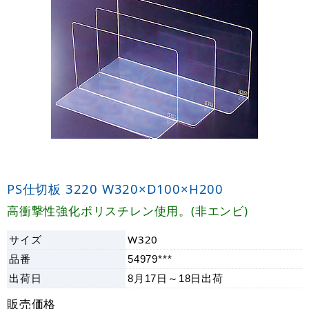
PS仕切板 3220 W320×D100×H200
高衝撃性強化ポリスチレン使用。(非エンビ)
サイズ
W320
品番
54979***
出荷日
8月17日～18日
出荷
販売価格