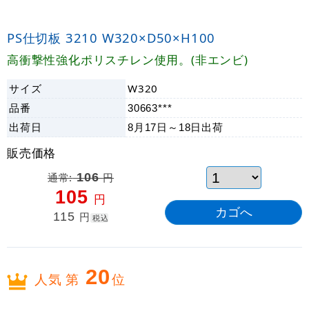
PS仕切板 3210 W320×D50×H100
高衝撃性強化ポリスチレン使用。(非エンビ)
サイズ
W320
品番
30663***
出荷日
8月17日～18日
出荷
販売価格
通常:
106
円
105
円
115
円
税込
20
人気 第
位