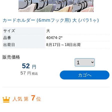
カードホルダー (6mmフック用) 大 (バラ1ヶ)
サイズ
大
品番
40474-2*
出荷日
8月17日～18日
出荷
販売価格
52
円
57
円
税込
7
人気 第
位