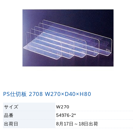
PS仕切板 2708 W270×D40×H80
サイズ
W270
品番
54976-2*
出荷日
8月17日～18日
出荷