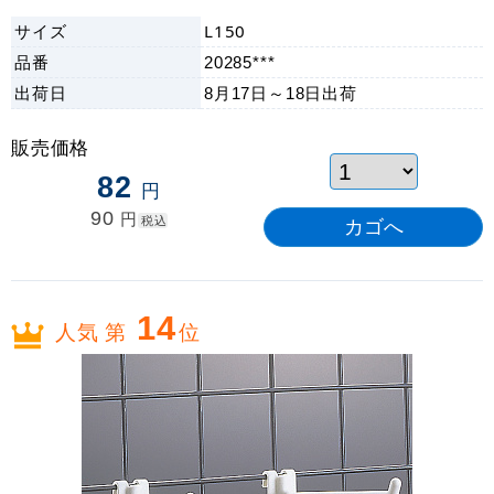
サイズ
L150
品番
20285***
出荷日
8月17日～18日
出荷
販売価格
82
円
90
円
税込
14
人気 第
位