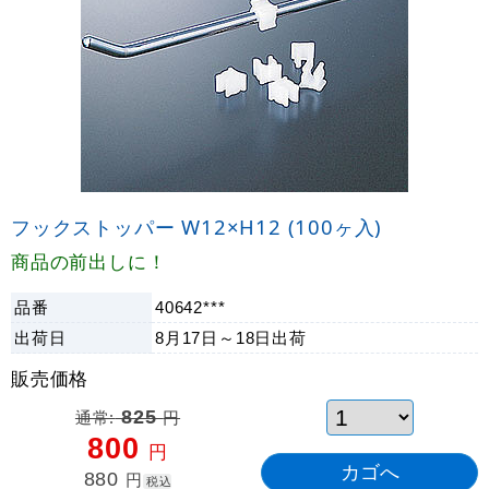
フックストッパー W12×H12 (100ヶ入)
商品の前出しに！
品番
40642***
出荷日
8月17日～18日
出荷
販売価格
通常:
825
円
800
円
880
円
税込