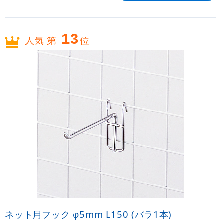
13
人気 第
位
ネット用フック φ5mm L150 (バラ1本)