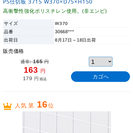
PS仕切板 3715 W370×D75×H150
高衝撃性強化ポリスチレン使用。(非エンビ)
サイズ
W370
品番
30668***
出荷日
8月17日～18日
出荷
販売価格
通常:
165
円
163
円
179
円
税込
16
人気 第
位