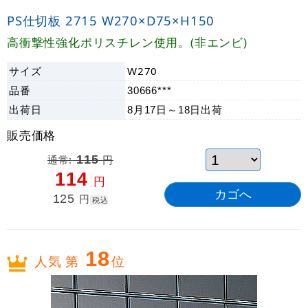
PS仕切板 2715 W270×D75×H150
高衝撃性強化ポリスチレン使用。(非エンビ)
サイズ
W270
品番
30666***
出荷日
8月17日～18日
出荷
販売価格
通常:
115
円
114
円
125
円
税込
18
人気 第
位