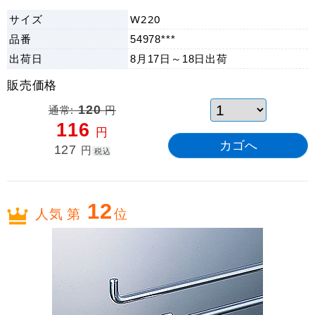
サイズ
W220
品番
54978***
出荷日
8月17日～18日
出荷
販売価格
通常:
120
円
116
円
127
円
税込
12
人気 第
位