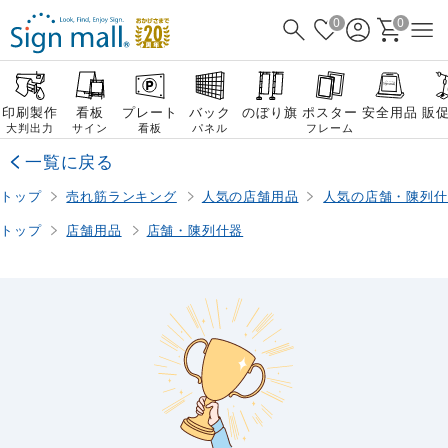
0
0
印刷製作
看板
プレート
バック
のぼり旗
ポスター
安全用品
販
大判出力
サイン
看板
パネル
フレーム
一覧に戻る
トップ
売れ筋ランキング
人気の店舗用品
人気の店舗・陳列什
トップ
店舗用品
店舗・陳列什器