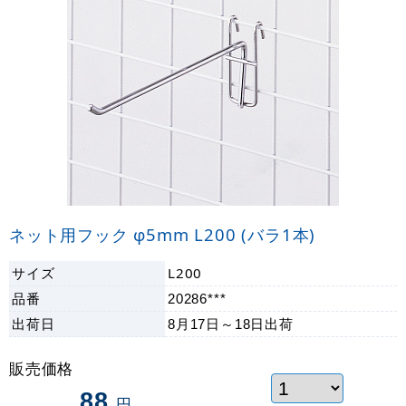
ネット用フック φ5mm L200 (バラ1本)
サイズ
L200
品番
20286***
出荷日
8月17日～18日
出荷
販売価格
88
円