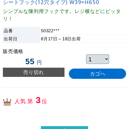
シートフック(12穴タイプ) W39×H650
シンプルな陳列用フックです。レジ横などにピッタ
リ！
品番
50322***
出荷日
8月17日～18日
出荷
販売価格
55
円
売り切れ
3
人気 第
位