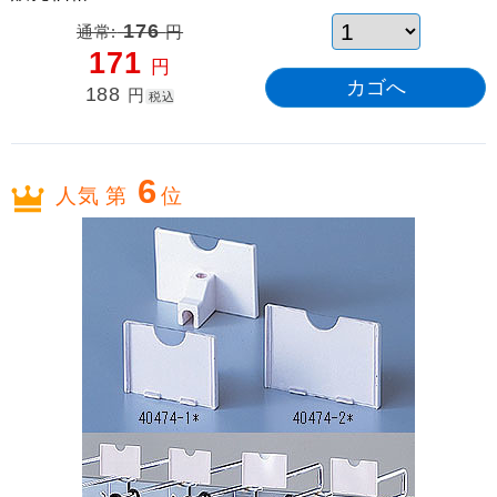
通常:
176
円
171
円
188
円
税込
6
人気 第
位