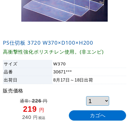
PS仕切板 3720 W370×D100×H200
高衝撃性強化ポリスチレン使用。(非エンビ)
サイズ
W370
品番
30671***
出荷日
8月17日～18日
出荷
販売価格
通常:
226
円
219
円
240
円
税込