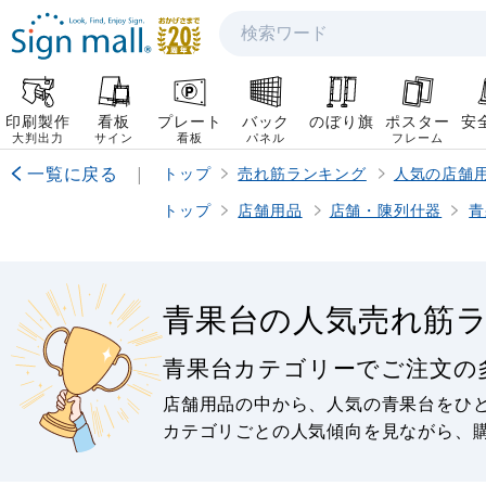
検索
印刷製作
看板
プレート
バック
のぼり旗
ポスター
安
大判出力
サイン
看板
パネル
フレーム
一覧に戻る
|
トップ
売れ筋ランキング
人気の店舗
トップ
店舗用品
店舗・陳列什器
青
青果台の人気売れ筋
青果台カテゴリーでご注文の
店舗用品の中から、人気の青果台をひ
カテゴリごとの人気傾向を見ながら、