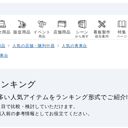
全用品
販促用品
イベント
店舗用品
シーン
看板製作
特集
用品
から探す
総合案内
ページ
用品
人気の店舗・陳列什器
人気の青果台
果台
ランキング
多い人気アイテムをランキング形式でご紹介
と目で比較・検討していただけます。
購入前の参考情報としてお役立てください。