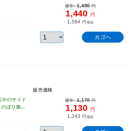
1,490
通常:
円
1,440
円
1,584
円
税込
販売価格
店やのサイド
1,170
通常:
円
1,130
トのぼり旗！
円
1,243
円
税込