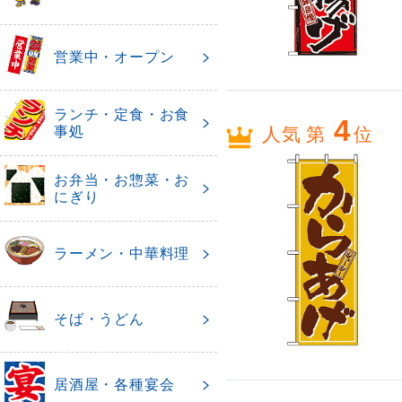
営業中・オープン
ランチ・定食・お食
4
事処
人気 第
位
お弁当・お惣菜・お
にぎり
ラーメン・中華料理
そば・うどん
居酒屋・各種宴会