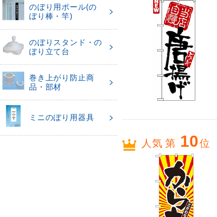
のぼり用ポール(の
ぼり棒・竿)
のぼりスタンド・の
ぼり立て台
巻き上がり防止商
品・部材
ミニのぼり用器具
10
人気 第
位