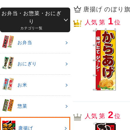
唐揚げ のぼり旗 
お弁当・お惣菜・おにぎ
1
り
人気 第
位
カテゴリ一覧
お弁当
おにぎり
お米
惣菜
2
人気 第
位
唐揚げ