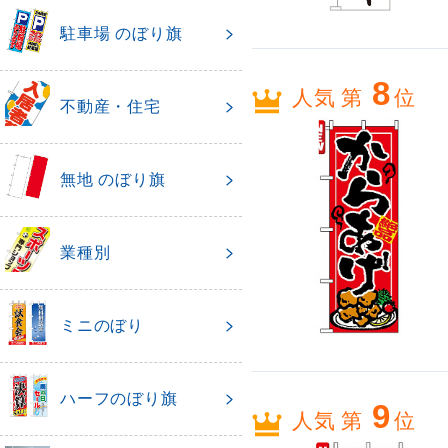
駐車場 のぼり旗
8
人気 第
位
不動産・住宅
無地 のぼり旗
業種別
ミニのぼり
ハーフのぼり旗
9
人気 第
位