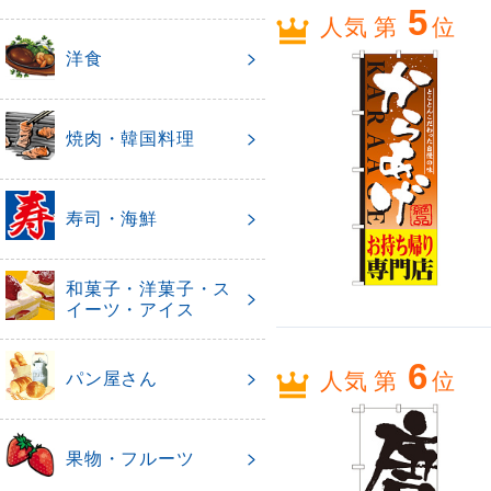
5
人気 第
位
洋食
焼肉・韓国料理
寿司・海鮮
和菓子・洋菓子・ス
イーツ・アイス
6
人気 第
位
パン屋さん
果物・フルーツ