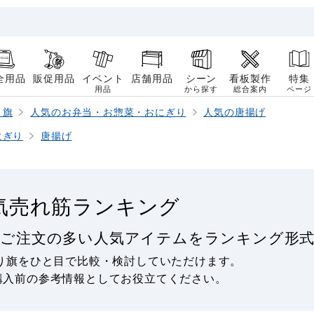
全用品
販促用品
イベント
店舗用品
シーン
看板製作
特集
用品
から探す
総合案内
ページ
り旗
人気のお弁当・お惣菜・おにぎり
人気の唐揚げ
にぎり
唐揚げ
気売れ筋ランキング
でご注文の多い人気アイテムをランキング形式
り旗をひと目で比較・検討していただけます。
購入前の参考情報としてお役立てください。