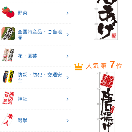
野菜
全国特産品・ご当地
品
花・園芸
7
人気 第
位
防災・防犯・交通安
全
神社
選挙