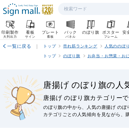
検索
印刷製作
看板
プレート
バック
のぼり旗
ポスター
安
大判出力
サイン
看板
パネル
フレーム
一覧に戻る
|
トップ
売れ筋ランキング
人気ののぼ
トップ
のぼり旗
お弁当・お惣菜・お
唐揚げ のぼり旗の人
唐揚げ のぼり旗カテゴリー
のぼり旗の中から、人気の唐揚げ のぼ
カテゴリごとの人気傾向を見ながら、