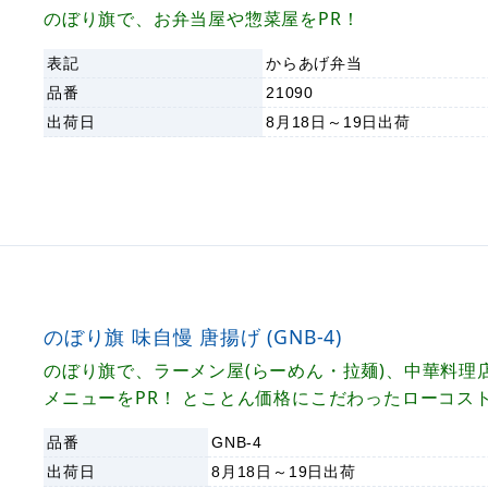
のぼり旗で、お弁当屋や惣菜屋をPR！
表記
からあげ弁当
品番
21090
出荷日
8月18日～19日
出荷
のぼり旗 味自慢 唐揚げ (GNB-4)
のぼり旗で、ラーメン屋(らーめん・拉麺)、中華料理
メニューをPR！ とことん価格にこだわったローコス
のぼり旗倶楽部シリーズ
品番
GNB-4
出荷日
8月18日～19日
出荷