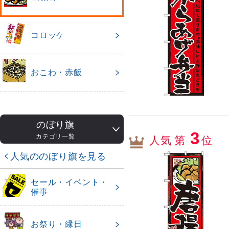
コロッケ
おこわ・赤飯
のぼり旗
3
カテゴリ一覧
人気 第
位
人気ののぼり旗を見る
セール・イベント・
催事
お祭り・縁日